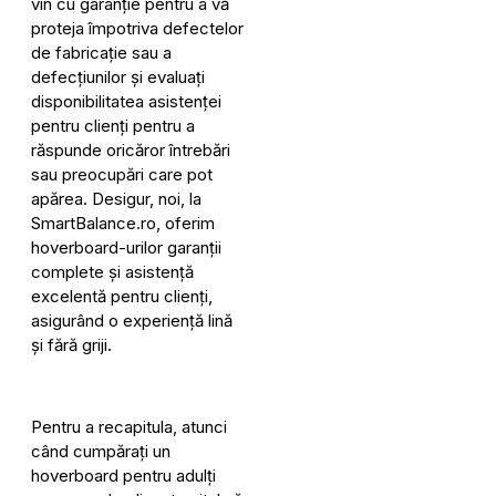
vin cu garanție pentru a vă
proteja împotriva defectelor
de fabricație sau a
defecțiunilor și evaluați
disponibilitatea asistenței
pentru clienți pentru a
răspunde oricăror întrebări
sau preocupări care pot
apărea. Desigur, noi, la
SmartBalance.ro, oferim
hoverboard-urilor garanții
complete și asistență
excelentă pentru clienți,
asigurând o experiență lină
și fără griji.
Pentru a recapitula, atunci
când cumpărați un
hoverboard pentru adulți