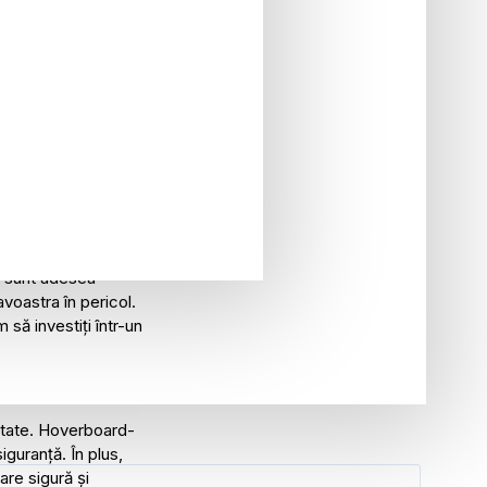
VERBOARD
stă anumite
n de hoverboard-uri,
să rămână în
i sunt adesea
oastra în pericol.
 să investiți într-un
ilitate. Hoverboard-
guranță. În plus,
are sigură și