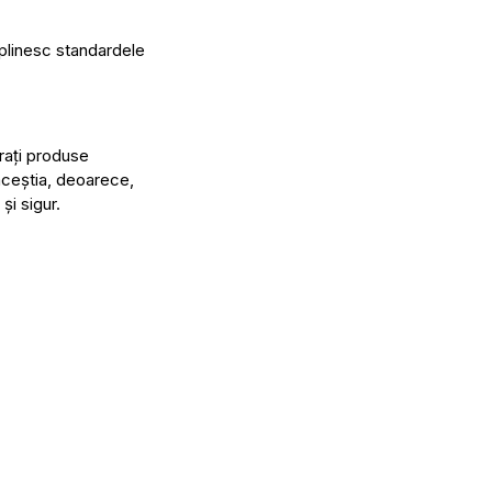
plinesc standardele
rați produse
aceștia, deoarece,
și sigur.