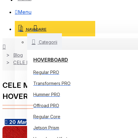
Menu
NAVIGARE
Categorii
Blog
HOVERBOARD
CELE MAI IMPORTANTE SEMNALE DE ALARMĂ LA CARE 
Regular PRO
CELE MAI IMPORTANTE SEMNALE DE
Transformers PRO
HOVERBOARD
Hummer PRO
Offroad PRO
Regular Core
20
Mar
Jetson Prism