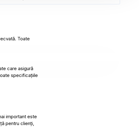
adecvată. Toate
ate care asigură
oate specificațiile
mai important este
ă pentru clienți,