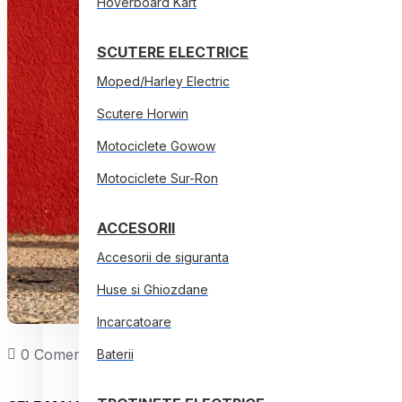
Hoverboard Kart
SCUTERE ELECTRICE
Moped/Harley Electric
Scutere Horwin
Motociclete Gowow
Motociclete Sur-Ron
ACCESORII
Accesorii de siguranta
Huse si Ghiozdane
Incarcatoare
0 Comentarii
5020 Vizualizări
Baterii