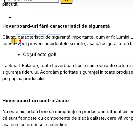
plăcută.
0786 222 888
Hoverboard-uri fără caracteristici de siguranță
0 produs(e) - 0,00 Lei
Căutați caracteristici de siguranță importante, cum ar fi: Lumin
0
acestea pot preveni accidentele și rănile, așa că asigură-te că h
Coșul este gol!
La Smart Balance, toate hoverboard-urile sunt echipate cu lumini
siguranța riderului. Acordăm prioritate siguranței în toate produse
pe pagina produsului.
Hoverboard-uri contrafăcute
Nu este niciodată bine să cumpărați un produs contrafăcut din n
că sunt fabricate cu componente de slabă calitate, care vă vor pune
așa cum au produsele autentice.