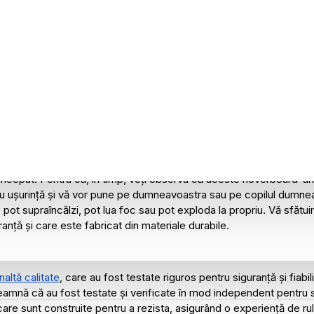
EBUIE SĂ FIȚI ATENȚI ATUNCI CÂND CUMPĂRAȚI UN HO
ezintă o modalitate interesantă de a petrece timp în aer liber, exi
putea să fie surprinzător să citiți acest lucru pe un site de magazi
el încât să poată lua decizii de cumpărare în cunoștință de cauză și 
început! Pentru că, în timp, veți observa că aceste hoverboard-ur
u ușurință și vă vor pune pe dumneavoastra sau pe copilul dumneav
pot supraîncălzi, pot lua foc sau pot exploda la propriu. Vă sfătuim
anță și care este fabricat din materiale durabile.
altă calitate
, care au fost testate riguros pentru siguranță și fiab
seamnă că au fost testate și verificate în mod independent pentru si
e sunt construite pentru a rezista, asigurând o experiență de rul