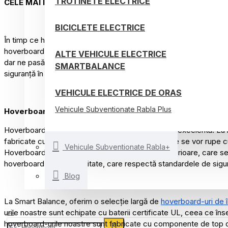
TROTINETE ELECTRICE
CELE MAI IMPORTANTE SEMNALE DE ALARMĂ LA CARE TR
BICICLETE ELECTRICE
În timp ce hoverboard-urile sunt din ce în ce mai populare și repr
hoverboard-uri pe care ar trebui să evitați să le cumpărați. S-ar 
ALTE VEHICULE ELECTRICE
dar ne pasă de clienții noștri și dorim să îi ținem informați, astf
SMARTBALANCE
siguranță în timp ce fac hoverboarding.
VEHICULE ELECTRICE DE ORAS
Vehicule Subventionate Rabla Plus
Hoverboard-uri ieftine
Hoverboard-urile ieftine ar putea părea o afacere excelentă. La 
fabricate cu componente de calitate scăzută care se vor rupe c
Vehicule Subventionate Rabla+
Hoverboard-urile mai ieftine au adesea baterii inferioare, care se 
hoverboard de înaltă calitate, care respectă standardele de sigur
Blog
La Smart Balance, oferim o selecție largă de
hoverboard-uri de în
urile noastre sunt echipate cu baterii certificate UL, ceea ce în
hoverboard-urile noastre sunt fabricate cu componente de top car