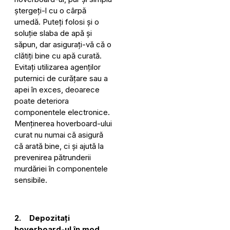
ștergeți-l cu o cârpă
umedă. Puteți folosi și o
soluție slaba de apă și
săpun, dar asigurați-vă că o
clătiți bine cu apă curată.
Evitați utilizarea agenților
puternici de curățare sau a
apei în exces, deoarece
poate deteriora
componentele electronice.
Menținerea hoverboard-ului
curat nu numai că asigură
că arată bine, ci și ajută la
prevenirea pătrunderii
murdăriei în componentele
sensibile.
2. Depozitați
hoverboard-ul în mod