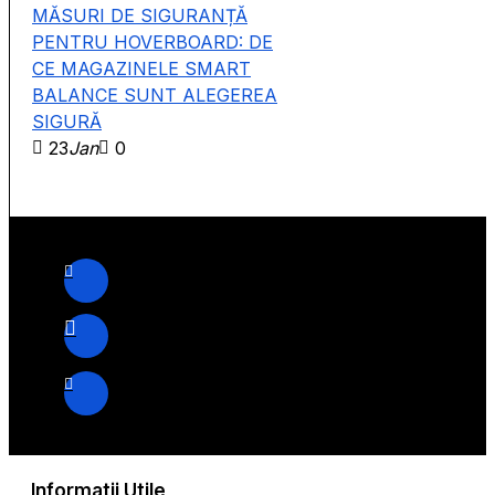
MĂSURI DE SIGURANȚĂ
PENTRU HOVERBOARD: DE
CE MAGAZINELE SMART
BALANCE SUNT ALEGEREA
SIGURĂ
23
Jan
0
Informatii Utile