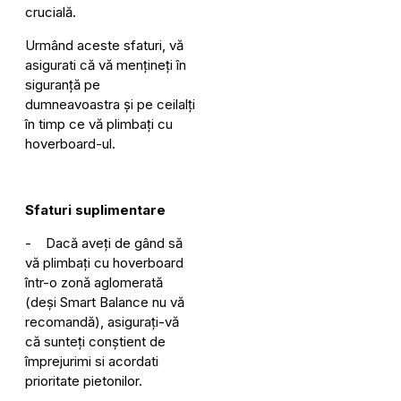
crucială.
Urmând aceste sfaturi, vă
asigurati că vă mențineți în
siguranță pe
dumneavoastra și pe ceilalți
în timp ce vă plimbați cu
hoverboard-ul.
Sfaturi suplimentare
- Dacă aveți de gând să
vă plimbați cu hoverboard
într-o zonă aglomerată
(deși Smart Balance nu vă
recomandă), asigurați-vă
că sunteți conștient de
împrejurimi si acordati
prioritate pietonilor.