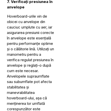
7. Verificați presiunea în
anvelope
Hoverboard-urile vin de
obicei cu anvelope din
cauciuc umplute cu aer, iar
asigurarea presiunii corecte
în anvelope este esențială
pentru performanțe optime
și o călătorie lină. Utilizați un
manometru pentru a
verifica regulat presiunea în
anvelope și reglați-o după
cum este necesar.
Anvelopele supraumflate
sau subumflate pot afecta
stabilitatea și
manevrabilitatea
hoverboard-ului, așa că
menținerea lor umflată
corespunzător este