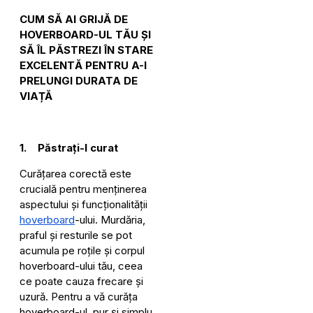
CUM SĂ AI GRIJĂ DE
HOVERBOARD-UL TĂU ȘI
SĂ ÎL PĂSTREZI ÎN STARE
EXCELENTĂ PENTRU A-I
PRELUNGI DURATA DE
VIAȚĂ
1.
Păstrați-l curat
Curățarea corectă este
crucială pentru menținerea
aspectului și funcționalității
hoverboard
-ului. Murdăria,
praful și resturile se pot
acumula pe roțile și corpul
hoverboard-ului tău, ceea
ce poate cauza frecare și
uzură. Pentru a vă curăța
hoverboard-ul, pur și simplu