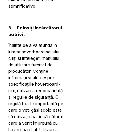
semnificative.
6. Folosiți încărcătorul
potrivit
Înainte de a vă afunda în
lumea hoverboarding-ului,
citiți și înțelegeți manualul
de utilizare furnizat de
producător. Conține
informații vitale despre
specificațiile hoverboard-
ului, utilizarea recomandată
și regulile de siguranță. O
regulă foarte importantă pe
care o veți găsi acolo este
să utilizați doar încărcătorul
care a venit împreună cu
hoverboard-ul. Utilizarea