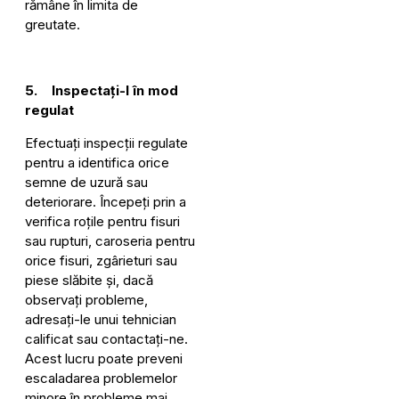
rămâne în limita de
greutate.
5. Inspectați-l în mod
regulat
Efectuați inspecții regulate
pentru a identifica orice
semne de uzură sau
deteriorare. Începeți prin a
verifica roțile pentru fisuri
sau rupturi, caroseria pentru
orice fisuri, zgârieturi sau
piese slăbite și, dacă
observați probleme,
adresați-le unui tehnician
calificat sau contactați-ne.
Acest lucru poate preveni
escaladarea problemelor
minore în probleme mai