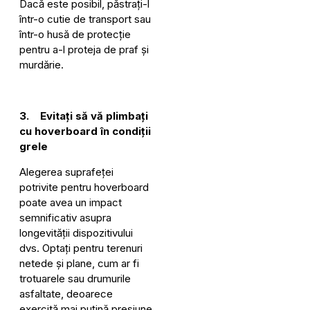
Dacă este posibil, păstrați-l
într-o cutie de transport sau
într-o husă de protecție
pentru a-l proteja de praf și
murdărie.
3. Evitați să vă plimbați
cu hoverboard în condiții
grele
Alegerea suprafeței
potrivite pentru hoverboard
poate avea un impact
semnificativ asupra
longevității dispozitivului
dvs. Optați pentru terenuri
netede și plane, cum ar fi
trotuarele sau drumurile
asfaltate, deoarece
exercită mai puțină presiune