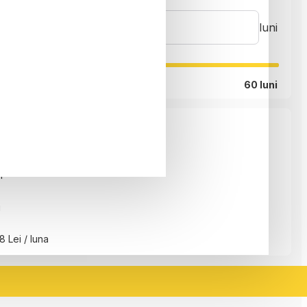
luni
60 luni
i
i
8 Lei / luna