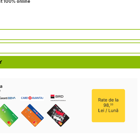
it 100% online
Y