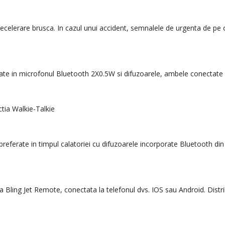
celerare brusca. In cazul unui accident, semnalele de urgenta de pe ca
corporate in microfonul Bluetooth 2X0.5W si difuzoarele, ambele conectat
nctia Walkie-Talkie
preferate in timpul calatoriei cu difuzoarele incorporate Bluetooth din
nda Bling Jet Remote, conectata la telefonul dvs. IOS sau Android. Dist