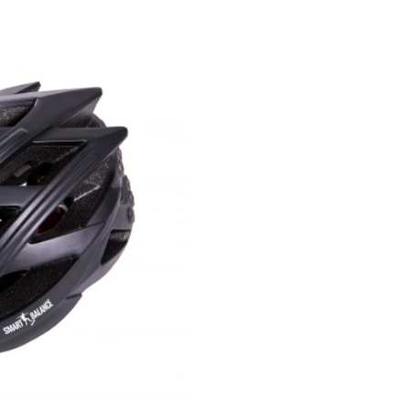
,00
Pret: 690
R
Stoc Epuizat
Comanda rapida