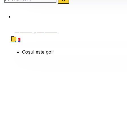
0786 222 888
0 produs(e) - 0,00 Lei
0
Coșul este gol!