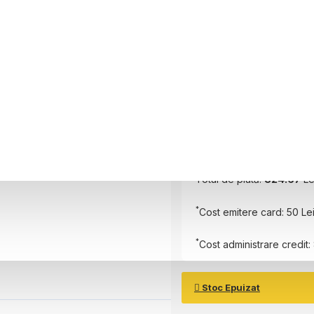
Perioada
6 luni
Plătește în
6
rate
Rată Lunară:
129.11
Lei
Total de plată:
824.67
Le
*
Cost emitere card: 50 Le
*
Cost administrare credit: 
Stoc Epuizat