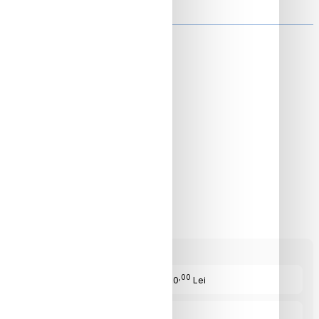
ON
,00
Cost Produs
:690
Lei