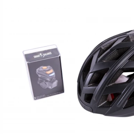
Hoverboard Kart
SCUTERE ELECTRICE
Moped/Harley Electric
Scutere Horwin
Motociclete Gowow
Motociclete Sur-Ron
ACCESORII
Accesorii de siguranta
Huse si Ghiozdane
Incarcatoare
Baterii