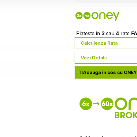
Plateste in
3
sau
4
rate
F
Calculeaza Rata
Vezi Detalii
Adauga in cos cu ONEY