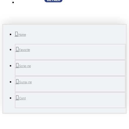
Home
Favorite
Scrie-ne
Suna-ne
Cont