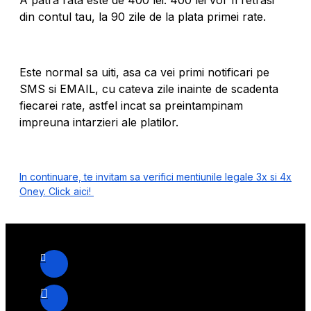
A patra rata este de 400 lei. 400 lei vor fi retrasi
din contul tau, la 90 zile de la plata primei rate.
Este normal sa uiti, asa ca vei primi notificari pe
SMS si EMAIL, cu cateva zile inainte de scadenta
fiecarei rate, astfel incat sa preintampinam
impreuna intarzieri ale platilor.
In continuare, te invitam sa verifici mentiunile legale 3x si 4x
Oney. Click aici!