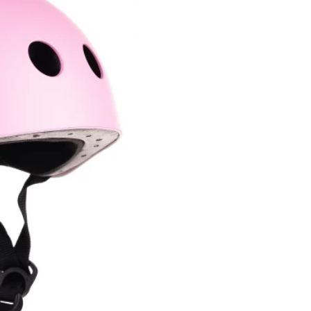
,00
Pret: 199
R
Stoc Epuizat
Comanda rapida