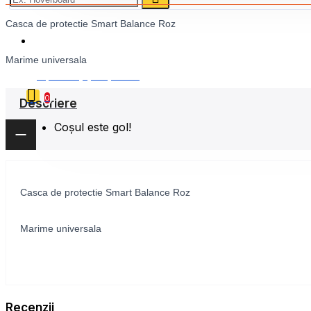
Casca de protectie Smart Balance Roz
0786 222 888
Marime universala
0 produs(e) - 0,00 Lei
0
Descriere
Coșul este gol!
Casca de protectie Smart Balance Roz
Marime universala
Recenzii