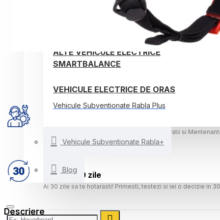
TROTINETE ELECTRICE
BICICLETE ELECTRICE
ALTE VEHICULE ELECTRICE
SMARTBALANCE
VEHICULE ELECTRICE DE ORAS
Vehicule Subventionate Rabla Plus
Atelier EV-Doctor
Echipa Completa de Specialisti pentru Reparatii si Mentenanta
Vehicule Subventionate Rabla+
Blog
Retur in 30 zile
Ai 30 zile sa te hotarasti! Primesti, testezi si iei o decizie in 30
Descriere