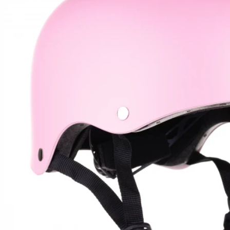
Hoverboard Kart
SCUTERE ELECTRICE
Moped/Harley Electric
Scutere Horwin
Motociclete Gowow
Motociclete Sur-Ron
ACCESORII
Accesorii de siguranta
Huse si Ghiozdane
Incarcatoare
Baterii