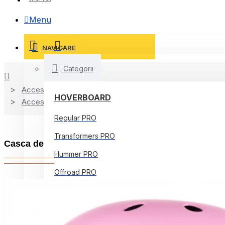
Menu
NAVIGARE
Categorii
Accesorii
HOVERBOARD
Accesorii de siguranta
Regular PRO
Transformers PRO
Casca de protectie Smart Balance Roz
Hummer PRO
Offroad PRO
Regular Core
Jetson Prism