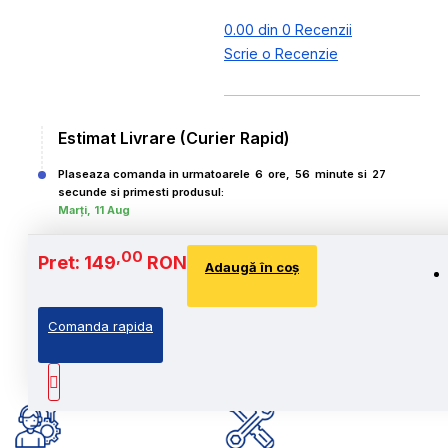
0.00 din 0 Recenzii
Scrie o Recenzie
Estimat Livrare (Curier Rapid)
Plaseaza comanda in urmatoarele
6
ore,
56
minute si
25
secunde si primesti produsul:
Marți, 11 Aug
,00
Pret: 149
RON
Adaugă în coş
Comanda rapida