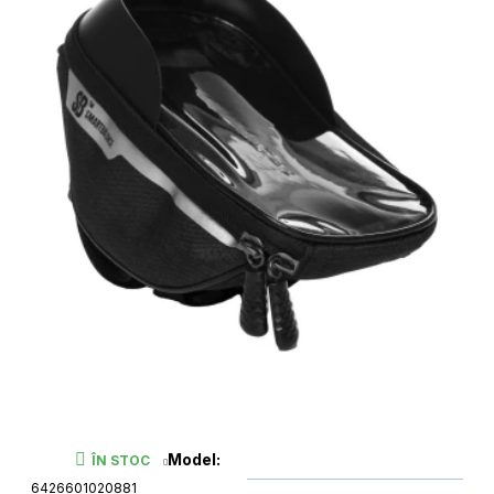
Model:
ÎN STOC
6426601020881