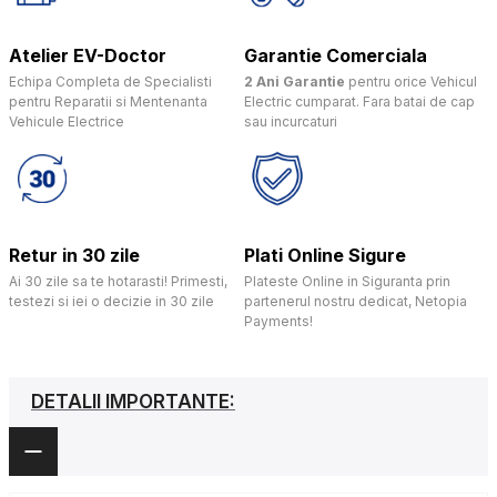
Atelier EV-Doctor
Garantie Comerciala
Echipa Completa de Specialisti
2 Ani Garantie
pentru orice Vehicul
pentru Reparatii si Mentenanta
Electric cumparat. Fara batai de cap
Vehicule Electrice
sau incurcaturi
Retur in 30 zile
Plati Online Sigure
Ai 30 zile sa te hotarasti! Primesti,
Plateste Online in Siguranta prin
testezi si iei o decizie in 30 zile
partenerul nostru dedicat, Netopia
Payments!
DETALII IMPORTANTE: