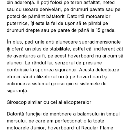
din aderență. Îl poți folosi pe teren asfaltat, neted
sau cu ușoare denivelări, pe drumuri pavate sau pe
poteci de pământ bătătorit. Datorită motoarelor
puternice, îți este la fel de ușor să te plimbi pe
drumuri drepte sau pe pante de până la 15 grade.
În plus, pad-urile anti-alunecare supradimensionate
îți oferă un plus de stabilitate, astfel că, indiferent cât
de aventuros ai fi, pe acest hoverboard nu ai cum să
aluneci. La rândul lui, senzorul de presiune
contribuie la sporirea siguranței. Acesta detecteaza
atunci când utilizatorul urcă pe hoverboard și
actioneaza sistemul giroscopic si sistemele de
siguranță.
Giroscop similar cu cel al elicopterelor
Datorită funcției de mentinere a balansului in timpul
mersului, pe care am perfecționat-o la toate
motoarele Junior, hoverboard-ul Regular Flame