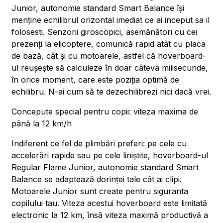
Junior, autonomie standard Smart Balance își
menține echilibrul orizontal imediat ce ai inceput sa il
folosesti. Senzorii giroscopici, asemănători cu cei
prezenți la elicoptere, comunică rapid atât cu placa
de bază, cât și cu motoarele, astfel că hoverboard-
ul reușește să calculeze în doar câteva milisecunde,
în orice moment, care este poziția optimă de
echilibru. N-ai cum să te dezechilibrezi nici dacă vrei.
Concepute special pentru copii: viteza maxima de
până la 12 km/h
Indiferent ce fel de plimbări preferi: pe cele cu
accelerări rapide sau pe cele liniștite, hoverboard-ul
Regular Flame Junior, autonomie standard Smart
Balance se adaptează dorinței tale cât ai clipi.
Motoarele Junior sunt create pentru siguranta
copilului tau. Viteza acestui hoverboard este limitată
electronic la 12 km, însă viteza maximă productivă a