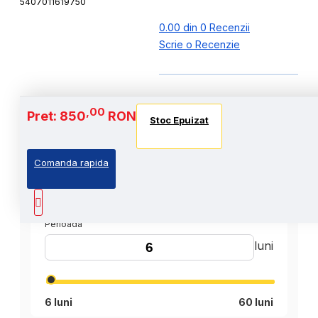
5407011619750
0.00 din 0 Recenzii
Scrie o Recenzie
,00
Pret: 850
RON
Stoc Epuizat
Comanda rapida
,00
Cost Produs
:850
Lei
Perioada
luni
6 luni
60 luni