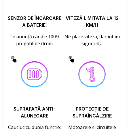
SENZOR DE ÎNCĂRCARE
VITEZĂ LIMITATĂ LA 12
A BATERIEI
KM/H
Te anunță când e 100%
Ne place viteza, dar iubim
pregătit de drum
siguranța
SUPRAFAȚĂ ANTI-
PROTECȚIE DE
ALUNECARE
SUPRAÎNCĂLZIRE
Cauciuc cu dublă funcție:
Motoarele și circuitele