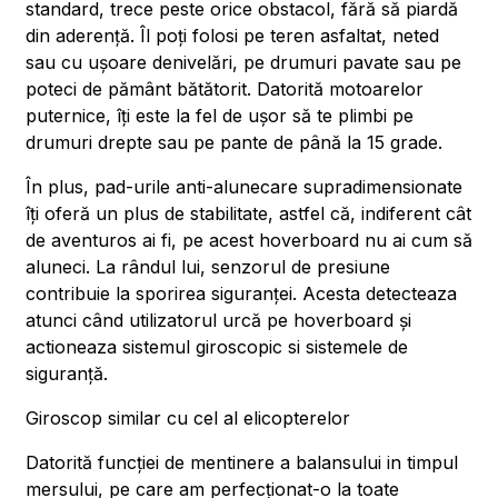
standard, trece peste orice obstacol, fără să piardă
din aderență. Îl poți folosi pe teren asfaltat, neted
sau cu ușoare denivelări, pe drumuri pavate sau pe
poteci de pământ bătătorit. Datorită motoarelor
puternice, îți este la fel de ușor să te plimbi pe
drumuri drepte sau pe pante de până la 15 grade.
În plus, pad-urile anti-alunecare supradimensionate
îți oferă un plus de stabilitate, astfel că, indiferent cât
de aventuros ai fi, pe acest hoverboard nu ai cum să
aluneci. La rândul lui, senzorul de presiune
contribuie la sporirea siguranței. Acesta detecteaza
atunci când utilizatorul urcă pe hoverboard și
actioneaza sistemul giroscopic si sistemele de
siguranță.
Giroscop similar cu cel al elicopterelor
Datorită funcției de mentinere a balansului in timpul
mersului, pe care am perfecționat-o la toate