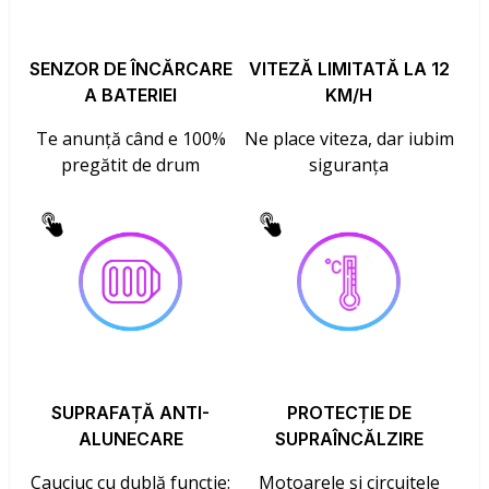
SENZOR DE ÎNCĂRCARE
VITEZĂ LIMITATĂ LA 12
A BATERIEI
KM/H
Te anunță când e 100%
Ne place viteza, dar iubim
pregătit de drum
siguranța
SUPRAFAȚĂ ANTI-
PROTECȚIE DE
ALUNECARE
SUPRAÎNCĂLZIRE
Cauciuc cu dublă funcție:
Motoarele și circuitele