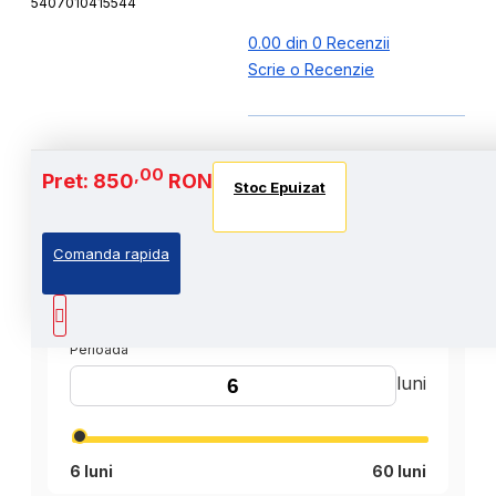
5407010415544
0.00 din 0 Recenzii
Scrie o Recenzie
,00
Pret: 850
RON
Stoc Epuizat
Comanda rapida
,00
Cost Produs
:850
Lei
Perioada
luni
6 luni
60 luni