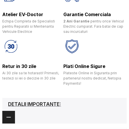
Atelier EV-Doctor
Garantie Comerciala
Echipa Completa de Specialisti
2 Ani Garantie
pentru orice Vehicul
pentru Reparatii si Mentenanta
Electric cumparat. Fara batai de cap
Vehicule Electrice
sau incurcaturi
Retur in 30 zile
Plati Online Sigure
Ai 30 zile sa te hotarasti! Primesti,
Plateste Online in Siguranta prin
testezi si iei o decizie in 30 zile
partenerul nostru dedicat, Netopia
Payments!
DETALII IMPORTANTE: