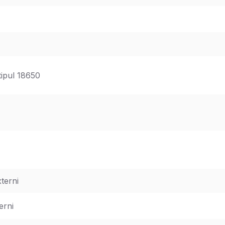
tipul 18650
terni
erni