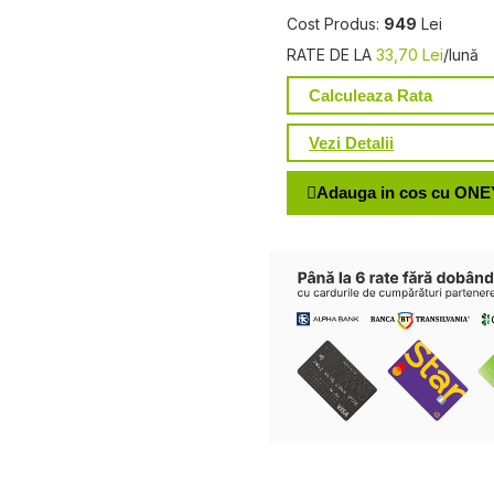
Cost Produs:
949
Lei
RATE DE LA
33,70 Lei
/lună
Calculeaza Rata
Vezi Detalii
Adauga in cos cu ONE