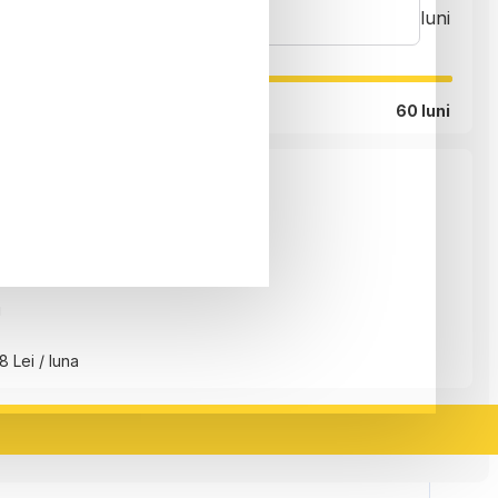
luni
60 luni
ei
i
8 Lei / luna