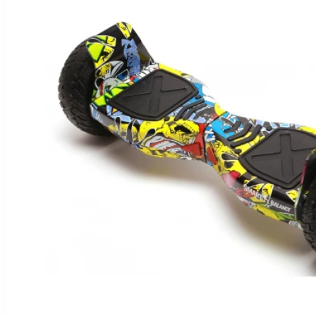
Hoverboard Kart
SCUTERE ELECTRICE
Moped/Harley Electric
Scutere Horwin
Motociclete Gowow
Motociclete Sur-Ron
ACCESORII
Accesorii de siguranta
Huse si Ghiozdane
Incarcatoare
Baterii