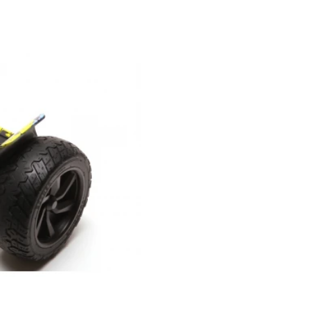
,99
Pret: 949
R
Stoc Epuizat
Comanda rapida
Perioada