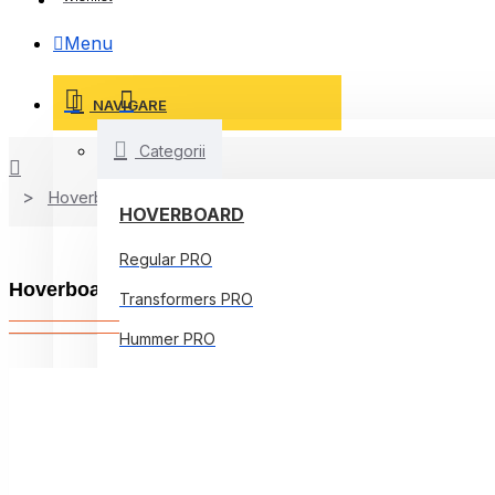
Menu
NAVIGARE
Categorii
Hoverboard
HOVERBOARD
Regular PRO
Hoverboard Off-Road, 8.5 inch, Hummer HipHop, A
Transformers PRO
Hummer PRO
Offroad PRO
Regular Core
Jetson Prism