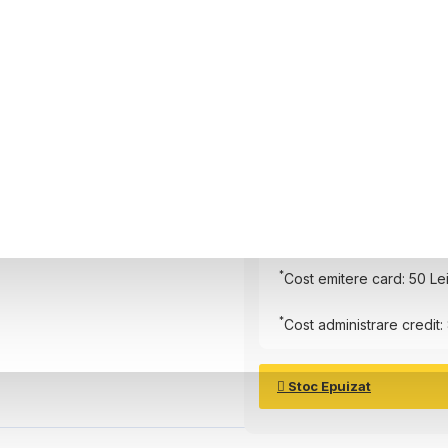
6 luni
Plătește în
6
rate
Rată Lunară:
174.75
Lei
Total de plată:
1098.48
L
*
Cost emitere card: 50 Le
*
Cost administrare credit: 
Stoc Epuizat