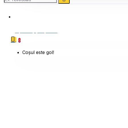
0786 222 888
0 produs(e) - 0,00 Lei
0
Coșul este gol!