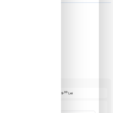
ON
,99
Cost Produs
:949
Lei