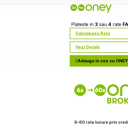
Plateste in
3
sau
4
rate
F
Calculeaza Rata
Vezi Detalii
Adauga in cos cu ONEY
6–60 rate lunare prin cred