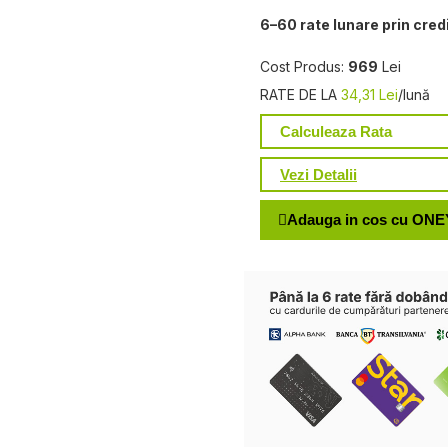
6–60 rate lunare prin cred
Cost Produs:
969
Lei
RATE DE LA
34,31 Lei
/lună
Calculeaza Rata
Vezi Detalii
Adauga in cos cu ONE