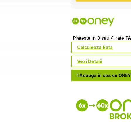
Plateste in
3
sau
4
rate
F
Calculeaza Rata
Vezi Detalii
Adauga in cos cu ONEY