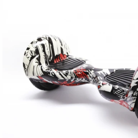
Hoverboard Kart
SCUTERE ELECTRICE
Moped/Harley Electric
Scutere Horwin
Motociclete Gowow
Motociclete Sur-Ron
ACCESORII
Accesorii de siguranta
Huse si Ghiozdane
Incarcatoare
Baterii