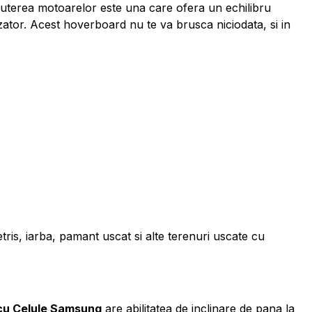
puterea motoarelor este una care ofera un echilibru
zator. Acest hoverboard nu te va brusca niciodata, si in
, iarba, pamant uscat si alte terenuri uscate cu
 cu Celule Samsung
are abilitatea de inclinare de pana la