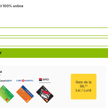
it 100% online
Y