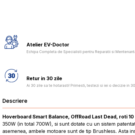
Atelier EV-Doctor
Echipa Completa de Specialisti pentru Reparatii si Mentenanta
Retur in 30 zile
Ai 30 zile sa te hotarasti! Primesti, testezi si iei o decizie in 30
Descriere
Hoverboard Smart Balance, OffRoad Last Dead, roti 10 
350W (in total 700W), si sunt dotate cu un sistem patenta
asemenea, ambele motoare sunt de tip Brushless. Asta inse