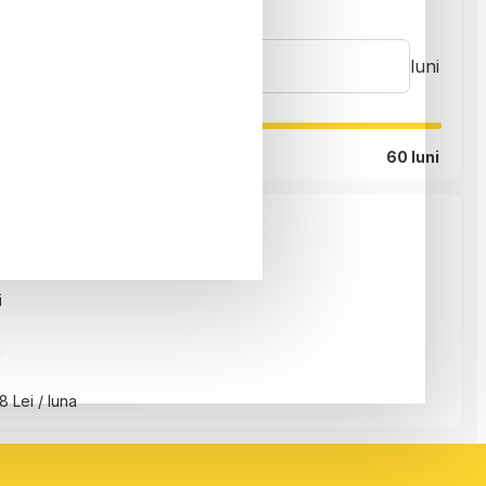
luni
60 luni
i
i
8 Lei / luna