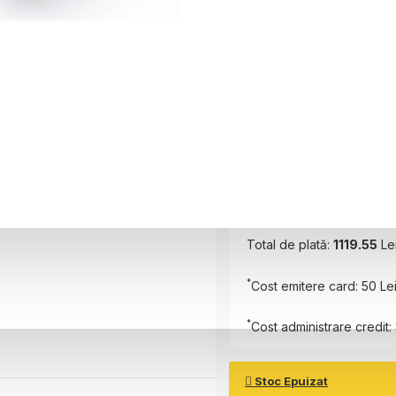
Perioada
6 luni
Plătește în
6
rate
Rată Lunară:
178.26
Lei
Total de plată:
1119.55
Le
*
Cost emitere card: 50 Le
*
Cost administrare credit: 
Stoc Epuizat