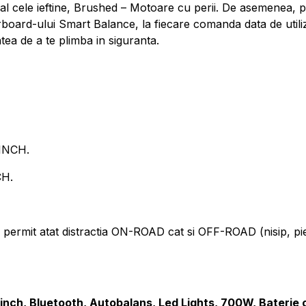
al cele ieftine, Brushed – Motoare cu perii. De asemenea, 
erboard-ului Smart Balance, la fiecare comanda data de utili
tea de a te plimba in siguranta.
INCH.
CH.
t atat distractia ON-ROAD cat si OFF-ROAD (nisip, pietris
inch, Bluetooth, Autobalans, Led Lights, 700W, Baterie