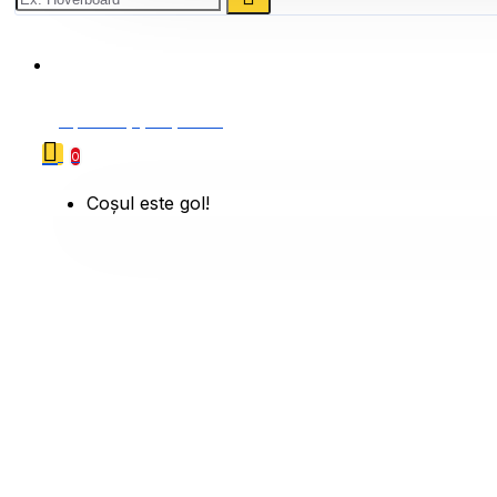
0786 222 888
0 produs(e) - 0,00 Lei
0
Coșul este gol!