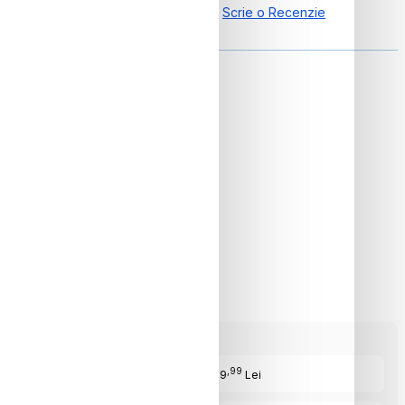
5.00 din 1 Recenzii
Scrie o Recenzie
ON
,99
Cost Produs
:969
Lei