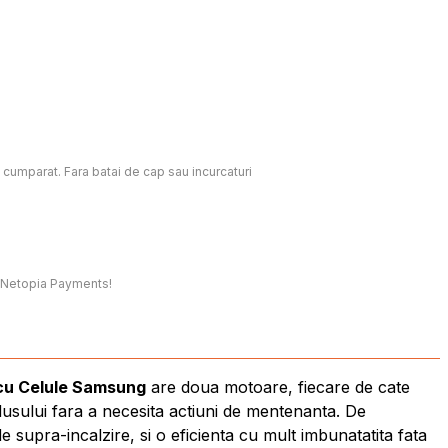
c cumparat. Fara batai de cap sau incurcaturi
t, Netopia Payments!
 cu Celule Samsung
are doua motoare, fiecare de cate
dusului fara a necesita actiuni de mentenanta. De
supra-incalzire, si o eficienta cu mult imbunatatita fata