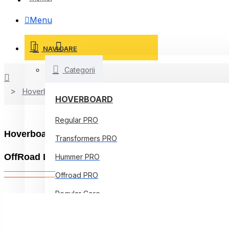
Menu
NAVIGARE
Categorii
Hoverboard
HOVERBOARD
Regular PRO
Hoverboard OffRoad cu Boxe Bluetooth, Lumini LED 
Transformers PRO
OffRoad Last Dead
Hummer PRO
Offroad PRO
Regular Core
Jetson Prism