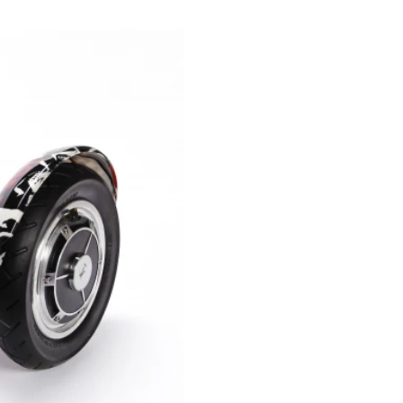
,99
Pret: 969
R
Stoc Epuizat
Comanda rapida