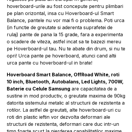
hoverboard-urile au fost concepute pentru plimbari
pe plan orizontal, insa cu Hoverboard-ul Smart
Balance, pantele nu vor mai fi o problema. Poti urca
(in functie de greutate si aderenta suprafetei de
rulaj) pante de pana la 15 grade, fara a experimenta
o scadere de viteza, astfel incat sa te bazezi mereu
pe Hoverboard-ul tau. Nu te abate din drum, si nu te
opri! Urca pante pe hoverboard, atunci cand altii
urca pante cu hoverboard-ul in brate!
Hoverboard Smart Balance, OffRoad White, roti
10 inch, Bluetooth, Autobalans, Led Lights, 700W,
Baterie cu Celule Samsung
are capacitatea de a
sustine in mod productiv, o greutate maxima de 90kg
datorita sistemului metalic al structurii de rezistenta a
rotilor. La astfel de greutati, alte hoverboard-uri cu
roti din plastic ieftin vor dezvolta deformari ale
structurii de rezistenta, deformari care duc intr-un
timp foarte scurt la pierderea capabilitatilor maxime