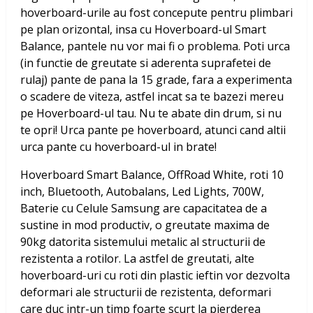
hoverboard-urile au fost concepute pentru plimbari
pe plan orizontal, insa cu Hoverboard-ul Smart
Balance, pantele nu vor mai fi o problema. Poti urca
(in functie de greutate si aderenta suprafetei de
rulaj) pante de pana la 15 grade, fara a experimenta
o scadere de viteza, astfel incat sa te bazezi mereu
pe Hoverboard-ul tau. Nu te abate din drum, si nu
te opri! Urca pante pe hoverboard, atunci cand altii
urca pante cu hoverboard-ul in brate!
Hoverboard Smart Balance, OffRoad White, roti 10
inch, Bluetooth, Autobalans, Led Lights, 700W,
Baterie cu Celule Samsung
are capacitatea de a
sustine in mod productiv, o greutate maxima de
90kg datorita sistemului metalic al structurii de
rezistenta a rotilor. La astfel de greutati, alte
hoverboard-uri cu roti din plastic ieftin vor dezvolta
deformari ale structurii de rezistenta, deformari
care duc intr-un timp foarte scurt la pierderea