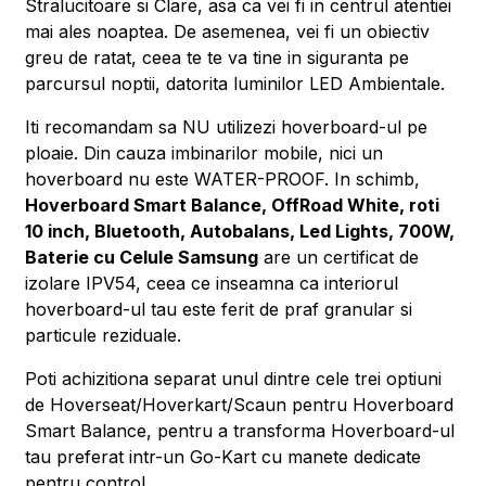
Stralucitoare si Clare, asa ca vei fi in centrul atentiei
mai ales noaptea. De asemenea, vei fi un obiectiv
greu de ratat, ceea te te va tine in siguranta pe
parcursul noptii, datorita luminilor LED Ambientale.
Iti recomandam sa NU utilizezi hoverboard-ul pe
ploaie. Din cauza imbinarilor mobile, nici un
hoverboard nu este WATER-PROOF. In schimb,
Hoverboard Smart Balance, OffRoad White, roti
10 inch, Bluetooth, Autobalans, Led Lights, 700W,
Baterie cu Celule Samsung
are un certificat de
izolare IPV54, ceea ce inseamna ca interiorul
hoverboard-ul tau este ferit de praf granular si
particule reziduale.
Poti achizitiona separat unul dintre cele trei optiuni
de Hoverseat/Hoverkart/Scaun pentru Hoverboard
Smart Balance, pentru a transforma Hoverboard-ul
tau preferat intr-un Go-Kart cu manete dedicate
pentru control.