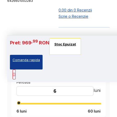
6426601002283
0.00 din 0 Recenzii
Scrie o Recenzie
,99
Pret: 969
RON
Stoc Epuizat
Comanda rapida
,99
Cost Produs
:969
Lei
Perioada
luni
6 luni
60 luni