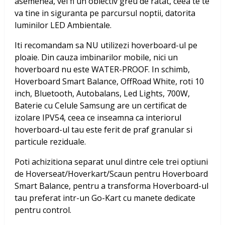
asemenea, vei fi un obiectiv greu de ratat, ceea te te
va tine in siguranta pe parcursul noptii, datorita
luminilor LED Ambientale.
Iti recomandam sa NU utilizezi hoverboard-ul pe
ploaie. Din cauza imbinarilor mobile, nici un
hoverboard nu este WATER-PROOF. In schimb,
Hoverboard Smart Balance, OffRoad White, roti 10
inch, Bluetooth, Autobalans, Led Lights, 700W,
Baterie cu Celule Samsung
are un certificat de
izolare IPV54, ceea ce inseamna ca interiorul
hoverboard-ul tau este ferit de praf granular si
particule reziduale.
Poti achizitiona separat unul dintre cele trei optiuni
de Hoverseat/Hoverkart/Scaun pentru Hoverboard
Smart Balance, pentru a transforma Hoverboard-ul
tau preferat intr-un Go-Kart cu manete dedicate
pentru control.