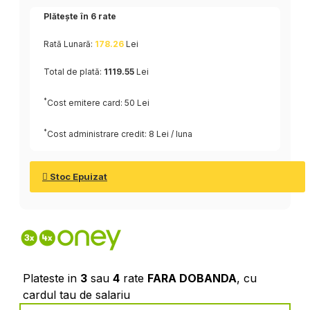
Plătește în
6
rate
Rată Lunară:
178.26
Lei
Total de plată:
1119.55
Lei
*
Cost emitere card: 50 Lei
*
Cost administrare credit: 8 Lei / luna
Stoc Epuizat
Plateste in
3
sau
4
rate
FARA DOBANDA
, cu
cardul tau de salariu