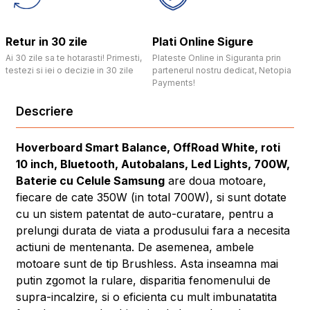
Retur in 30 zile
Plati Online Sigure
Ai 30 zile sa te hotarasti! Primesti,
Plateste Online in Siguranta prin
testezi si iei o decizie in 30 zile
partenerul nostru dedicat, Netopia
Payments!
Descriere
Hoverboard Smart Balance, OffRoad White, roti
10 inch, Bluetooth, Autobalans, Led Lights, 700W,
Baterie cu Celule Samsung
are doua motoare,
fiecare de cate 350W (in total 700W), si sunt dotate
cu un sistem patentat de auto-curatare, pentru a
prelungi durata de viata a produsului fara a necesita
actiuni de mentenanta. De asemenea, ambele
motoare sunt de tip Brushless. Asta inseamna mai
putin zgomot la rulare, disparitia fenomenului de
supra-incalzire, si o eficienta cu mult imbunatatita