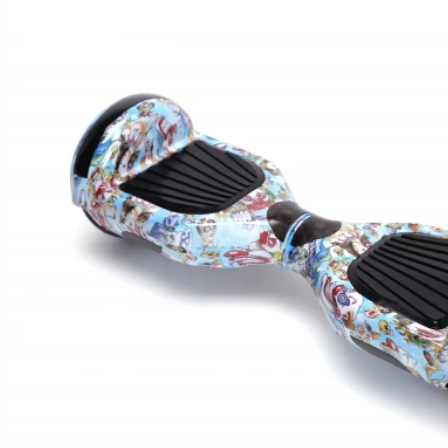
Hoverboard Kart
SCUTERE ELECTRICE
Moped/Harley Electric
Scutere Horwin
Motociclete Gowow
Motociclete Sur-Ron
ACCESORII
Accesorii de siguranta
Huse si Ghiozdane
Incarcatoare
Baterii