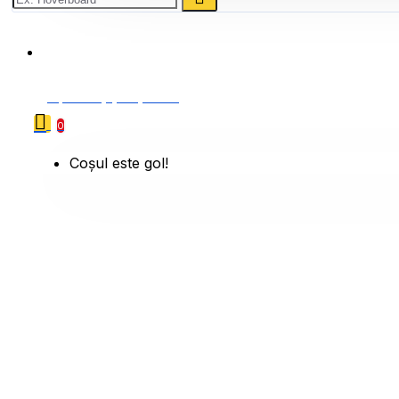
0786 222 888
0 produs(e) - 0,00 Lei
0
Coșul este gol!