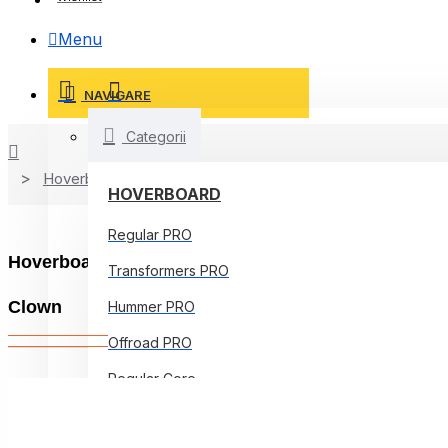
Menu
NAVIGARE
Categorii
Hoverboard
HOVERBOARD
Regular PRO
Hoverboard cu Boxe Bluetooth, Lumini LED si Auto 
Transformers PRO
Clown
Hummer PRO
Offroad PRO
Regular Core
Jetson Prism