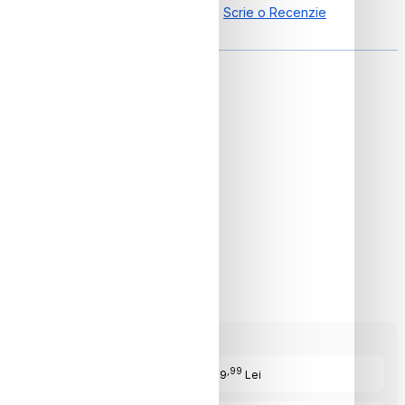
4.00 din 1 Recenzii
Scrie o Recenzie
ON
,99
Cost Produs
:839
Lei