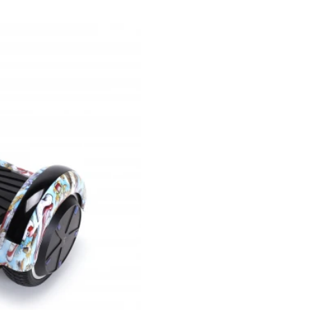
,99
Pret: 839
R
Stoc Epuizat
Comanda rapida