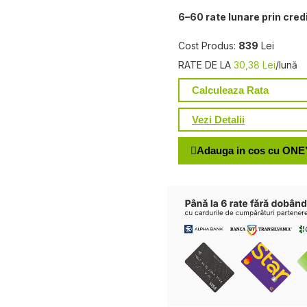
6–60 rate lunare prin cred
Cost Produs:
839
Lei
RATE DE LA
30,38 Lei
/lună
Calculeaza Rata
Vezi Detalii
Adauga in cos cu ONE