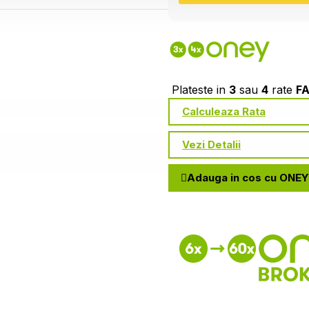
Plateste in
3
sau
4
rate
F
Calculeaza Rata
Vezi Detalii
Adauga in cos cu ONEY