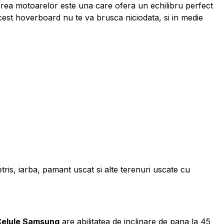
erea motoarelor este una care ofera un echilibru perfect
Acest hoverboard nu te va brusca niciodata, si in medie
, iarba, pamant uscat si alte terenuri uscate cu
 Celule Samsung
are abilitatea de inclinare de pana la 45