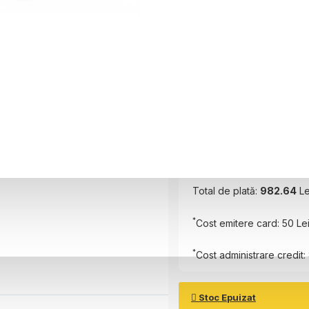
Perioada
6 luni
Plătește în
6
rate
Rată Lunară:
155.44
Lei
Total de plată:
982.64
Le
*
Cost emitere card: 50 Le
*
Cost administrare credit: 
Stoc Epuizat