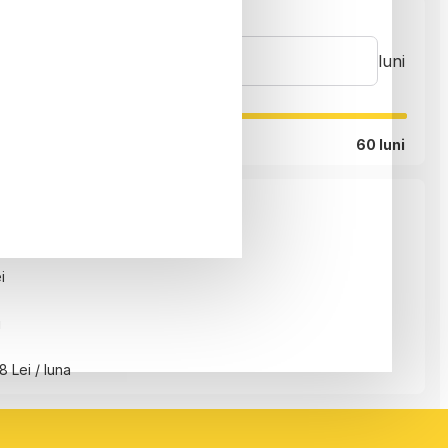
luni
60 luni
i
i
8 Lei / luna