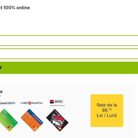
it 100% online
Y