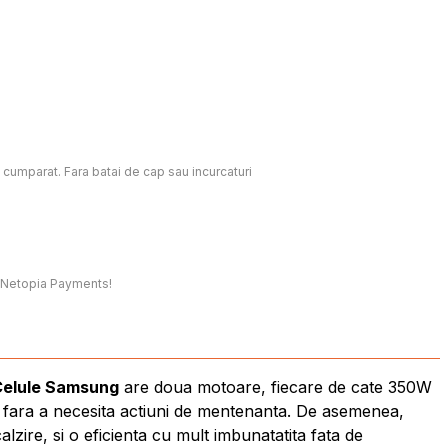
c cumparat. Fara batai de cap sau incurcaturi
t, Netopia Payments!
 Celule Samsung
are doua motoare, fiecare de cate 350W
ui fara a necesita actiuni de mentenanta. De asemenea,
zire, si o eficienta cu mult imbunatatita fata de