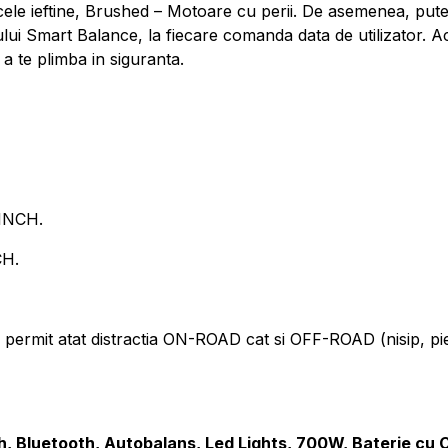
cele ieftine, Brushed – Motoare cu perii. De asemenea, put
-ului Smart Balance, la fiecare comanda data de utilizator. 
a te plimba in siguranta.
INCH.
CH.
t atat distractia ON-ROAD cat si OFF-ROAD (nisip, pietris
h, Bluetooth, Autobalans, Led Lights, 700W, Baterie cu