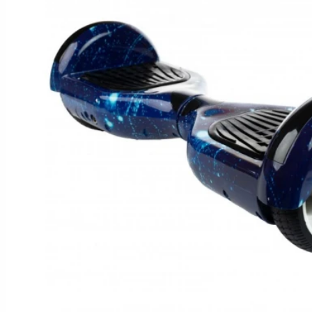
Hoverboard Kart
SCUTERE ELECTRICE
Moped/Harley Electric
Scutere Horwin
Motociclete Gowow
Motociclete Sur-Ron
ACCESORII
Accesorii de siguranta
Huse si Ghiozdane
Incarcatoare
Baterii