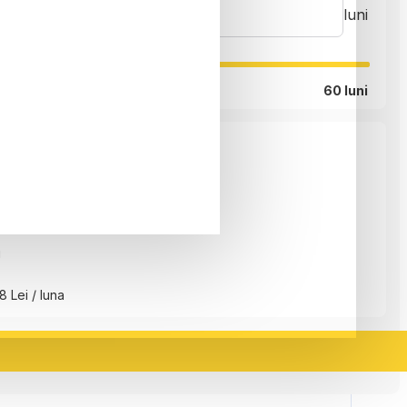
luni
60 luni
i
i
8 Lei / luna