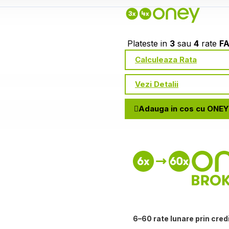
Plateste in
3
sau
4
rate
F
Calculeaza Rata
Vezi Detalii
Adauga in cos cu ONEY
6–60 rate lunare prin cred