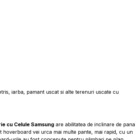
, iarba, pamant uscat si alte terenuri uscate cu
erie cu Celule Samsung
are abilitatea de inclinare de pana
est hoverboard vei urca mai multe pante, mai rapid, cu un
oard-urile au fost concepute pentru plimbari pe plan