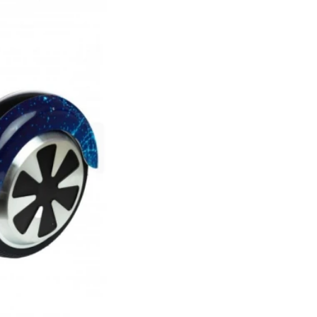
,99
Pret: 809
R
Stoc Epuizat
Comanda rapida
Perioada