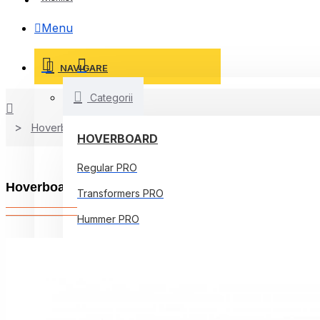
Menu
NAVIGARE
Categorii
Hoverboard
HOVERBOARD
Regular PRO
Hoverboard 6.5 inch, Regular Galaxy Blue, Autono
Transformers PRO
Hummer PRO
Offroad PRO
Regular Core
Jetson Prism