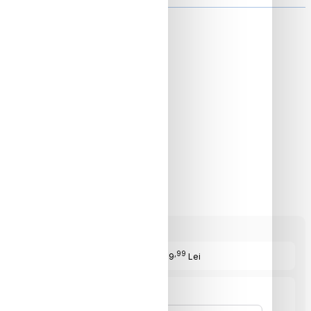
ON
,99
Cost Produs
:809
Lei