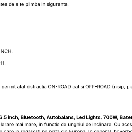
tea de a te plimba in siguranta.
INCH.
CH.
t atat distractia ON-ROAD cat si OFF-ROAD (nisip, pietris
6.5 inch, Bluetooth, Autobalans, Led Lights, 700W, Bat
elerare mai mare, in functie de unghiul de inclinare. Cu ac
 care le regasesti pe piata din Europa. In general, hoverb