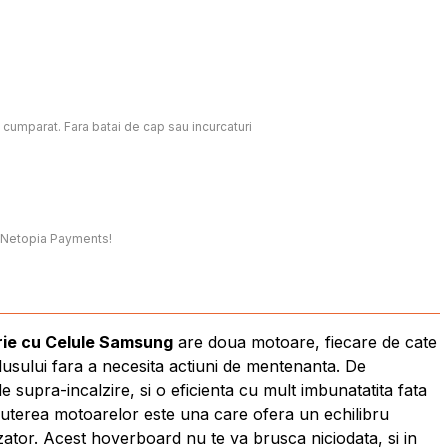
c cumparat. Fara batai de cap sau incurcaturi
t, Netopia Payments!
erie cu Celule Samsung
are doua motoare, fiecare de cate
dusului fara a necesita actiuni de mentenanta. De
supra-incalzire, si o eficienta cu mult imbunatatita fata
puterea motoarelor este una care ofera un echilibru
zator. Acest hoverboard nu te va brusca niciodata, si in