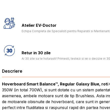
Atelier EV-Doctor
Echipa Completa de Specialisti pentru Reparatii si Mentenanta
Retur in 30 zile
Ai 30 zile sa te hotarasti! Primesti, testezi si iei o decizie in 30
Descriere
Hoverboard Smart Balance™, Regular Galaxy Blue, roti 
350W (in total 700W), si sunt dotate cu un sistem patenta
asemenea, ambele motoare sunt de tip Brushless. Asta inse
de motoarele obisnuite de hoverboard, care sunt in gener
perfect intre fluiditatea si raspunsul rapid din partea hov