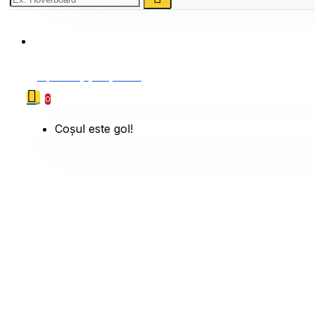
0786 222 888
0 produs(e) - 0,00 Lei
0
Coșul este gol!