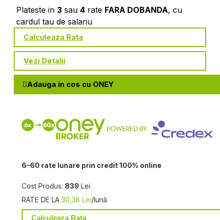
Plateste in
3
sau
4
rate
FARA DOBANDA
, cu
cardul tau de salariu
Calculeaza Rata
Vezi Detalii
Adauga in cos cu ONEY
6–60 rate lunare prin credit 100% online
Cost Produs:
839
Lei
RATE DE LA
30,38 Lei
/lună
Calculeaza Rata