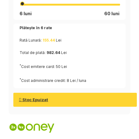
6 luni
60 luni
Plătește în
6
rate
Rată Lunară:
155.44
Lei
Total de plată:
982.64
Lei
*
Cost emitere card: 50 Lei
*
Cost administrare credit: 8 Lei / luna
Stoc Epuizat