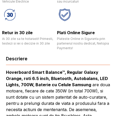
Vehicule Electrice
sau incurcaturi
Retur in 30 zile
Plati Online Sigure
Ai 30 zile sa te hotarasti! Primesti,
Plateste Online in Siguranta prin
testezi si iei o decizie in 30 zile
partenerul nostru dedicat, Netopia
Payments!
Descriere
Hoverboard Smart Balance™, Regular Galaxy
Orange, roti 6.5 inch, Bluetooth, Autobalans, LED
Lights, 700W, Baterie cu Celule Samsung
are doua
motoare, fiecare de cate 350W (in total 700W), si
sunt dotate cu un sistem patentat de auto-curatare,
pentru a prelungi durata de viata a produsului fara a
necesita actiuni de mentenanta. De asemenea,
ambele motoare sunt de tip Brushless. Asta