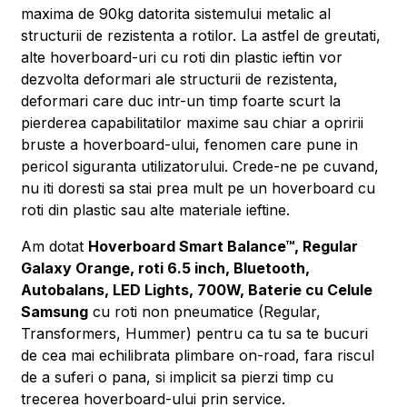
maxima de 90kg datorita sistemului metalic al
structurii de rezistenta a rotilor. La astfel de greutati,
alte hoverboard-uri cu roti din plastic ieftin vor
dezvolta deformari ale structurii de rezistenta,
deformari care duc intr-un timp foarte scurt la
pierderea capabilitatilor maxime sau chiar a opririi
bruste a hoverboard-ului, fenomen care pune in
pericol siguranta utilizatorului. Crede-ne pe cuvand,
nu iti doresti sa stai prea mult pe un hoverboard cu
roti din plastic sau alte materiale ieftine.
Am dotat
Hoverboard Smart Balance™, Regular
Galaxy Orange, roti 6.5 inch, Bluetooth,
Autobalans, LED Lights, 700W, Baterie cu Celule
Samsung
cu roti non pneumatice (Regular,
Transformers, Hummer) pentru ca tu sa te bucuri
de cea mai echilibrata plimbare on-road, fara riscul
de a suferi o pana, si implicit sa pierzi timp cu
trecerea hoverboard-ului prin service.