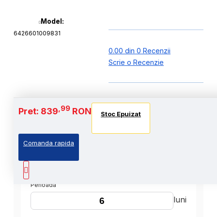
Model:
6426601009831
0.00 din 0 Recenzii
Scrie o Recenzie
,99
Pret: 839
RON
Stoc Epuizat
Comanda rapida
,99
Cost Produs
:839
Lei
Perioada
luni