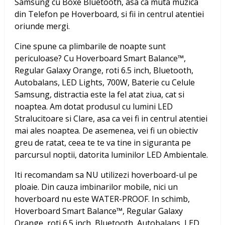
Samsung
cu Boxe Bluetooth, asa ca muta muzica
din Telefon pe Hoverboard, si fii in centrul atentiei
oriunde mergi.
Cine spune ca plimbarile de noapte sunt
periculoase? Cu
Hoverboard Smart Balance™,
Regular Galaxy Orange, roti 6.5 inch, Bluetooth,
Autobalans, LED Lights, 700W, Baterie cu Celule
Samsung
, distractia este la fel atat ziua, cat si
noaptea. Am dotat produsul cu lumini LED
Stralucitoare si Clare, asa ca vei fi in centrul atentiei
mai ales noaptea. De asemenea, vei fi un obiectiv
greu de ratat, ceea te te va tine in siguranta pe
parcursul noptii, datorita luminilor LED Ambientale.
Iti recomandam sa NU utilizezi hoverboard-ul pe
ploaie. Din cauza imbinarilor mobile, nici un
hoverboard nu este WATER-PROOF. In schimb,
Hoverboard Smart Balance™, Regular Galaxy
Orange, roti 6.5 inch, Bluetooth, Autobalans, LED