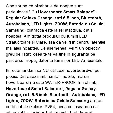
Cine spune ca plimbarile de noapte sunt
periculoase? Cu
Hoverboard Smart Balance™,
Regular Galaxy Orange, roti 6.5 inch, Bluetooth,
Autobalans, LED Lights, 700W, Baterie cu Celule
Samsung
, distractia este la fel atat ziua, cat si
noaptea. Am dotat produsul cu lumini LED
Stralucitoare si Clare, asa ca vei fi in centrul atentiei
mai ales noaptea. De asemenea, vei fi un obiectiv
greu de ratat, ceea te te va tine in siguranta pe
parcursul noptii, datorita luminilor LED Ambientale.
Iti recomandam sa NU utilizezi hoverboard-ul pe
ploaie. Din cauza imbinarilor mobile, nici un
hoverboard nu este WATER-PROOF. In schimb,
Hoverboard Smart Balance™, Regular Galaxy
Orange, roti 6.5 inch, Bluetooth, Autobalans, LED
Lights, 700W, Baterie cu Celule Samsung
are un
certificat de izolare IPV54, ceea ce inseamna ca
interiorul hoverboard-ul tau este ferit de praf