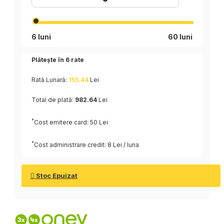
6 luni
60 luni
Plătește în
6
rate
Rată Lunară:
155.44
Lei
Total de plată:
982.64
Lei
*
Cost emitere card: 50 Lei
*
Cost administrare credit: 8 Lei / luna
Stoc Epuizat