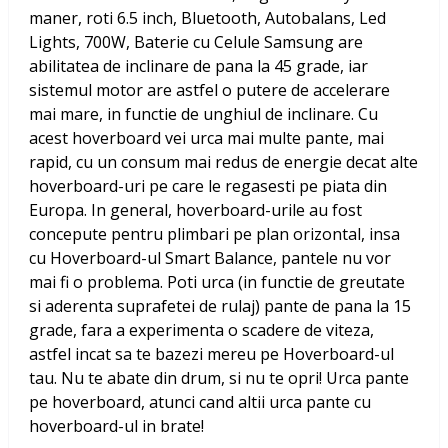
maner, roti 6.5 inch, Bluetooth, Autobalans, Led
Lights, 700W, Baterie cu Celule Samsung
are
abilitatea de inclinare de pana la 45 grade, iar
sistemul motor are astfel o putere de accelerare
mai mare, in functie de unghiul de inclinare. Cu
acest hoverboard vei urca mai multe pante, mai
rapid, cu un consum mai redus de energie decat alte
hoverboard-uri pe care le regasesti pe piata din
Europa. In general, hoverboard-urile au fost
concepute pentru plimbari pe plan orizontal, insa
cu Hoverboard-ul Smart Balance, pantele nu vor
mai fi o problema. Poti urca (in functie de greutate
si aderenta suprafetei de rulaj) pante de pana la 15
grade, fara a experimenta o scadere de viteza,
astfel incat sa te bazezi mereu pe Hoverboard-ul
tau. Nu te abate din drum, si nu te opri! Urca pante
pe hoverboard, atunci cand altii urca pante cu
hoverboard-ul in brate!