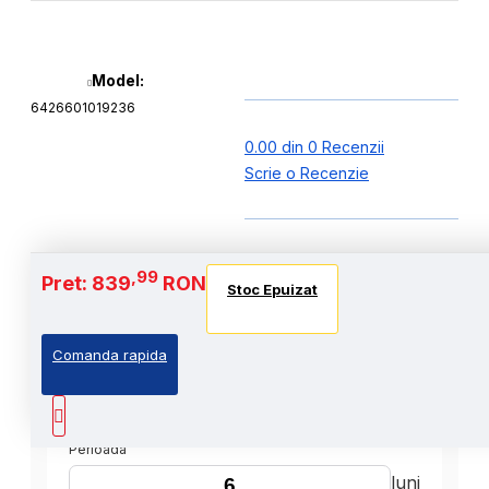
Model:
6426601019236
0.00 din 0 Recenzii
Scrie o Recenzie
,99
Pret: 839
RON
Stoc Epuizat
Comanda rapida
,99
Cost Produs
:839
Lei
Perioada
luni