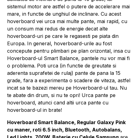
sistemul motor are astfel o putere de accelerare mai
mare, in functie de unghiul de inclinare. Cu acest
hoverboard vei urca mai multe pante, mai rapid, cu
un consum mai redus de energie decat alte
hoverboard-uri pe care le regasesti pe piata din
Europa. In general, hoverboard-urile au fost
concepute pentru plimbari pe plan orizontal, insa cu
Hoverboard-ul Smart Balance, pantele nu vor mai fi
o problema. Poti urca (in functie de greutate si
aderenta suprafetei de rulaj) pante de pana la 15
grade, fara a experimenta o scadere de viteza, astfel
incat sa te bazezi mereu pe Hoverboard-ul tau. Nu
te abate din drum, si nu te opri! Urca pante pe
hoverboard, atunci cand altii urca pante cu
hoverboard-ul in brate!
Hoverboard Smart Balance, Regular Galaxy Pink
cu maner, roti 6.5 inch, Bluetooth, Autobalans,
Led Lights, 700W, Baterie cu Celule Samsung
are