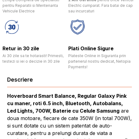
pentru Reparatii si Mentenanta
Electric cumparat. Fara batai de cap
Vehicule Electrice
sau incurcaturi
Retur in 30 zile
Plati Online Sigure
Ai 30 zile sa te hotarasti! Primesti,
Plateste Online in Siguranta prin
testezi si iei o decizie in 30 zile
partenerul nostru dedicat, Netopia
Payments!
Descriere
Hoverboard Smart Balance, Regular Galaxy Pink
cu maner, roti 6.5 inch, Bluetooth, Autobalans,
Led Lights, 700W, Baterie cu Celule Samsung
are
doua motoare, fiecare de cate 350W (in total 700W),
si sunt dotate cu un sistem patentat de auto-
curatare, pentru a prelungi durata de viata a