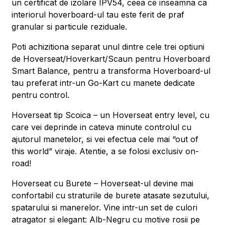
un certificat de izolare IPV54, ceea ce inseamna ca
interiorul hoverboard-ul tau este ferit de praf
granular si particule reziduale.
Poti achizitiona separat unul dintre cele trei optiuni
de Hoverseat/Hoverkart/Scaun pentru Hoverboard
Smart Balance, pentru a transforma Hoverboard-ul
tau preferat intr-un Go-Kart cu manete dedicate
pentru control.
Hoverseat tip Scoica – un Hoverseat entry level, cu
care vei deprinde in cateva minute controlul cu
ajutorul manetelor, si vei efectua cele mai “out of
this world” viraje. Atentie, a se folosi exclusiv on-
road!
Hoverseat cu Burete – Hoverseat-ul devine mai
confortabil cu straturile de burete atasate sezutului,
spatarului si manerelor. Vine intr-un set de culori
atragator si elegant: Alb-Negru cu motive rosii pe