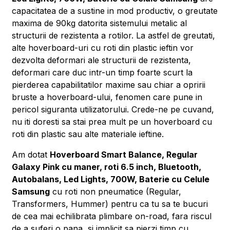
capacitatea de a sustine in mod productiv, o greutate
maxima de 90kg datorita sistemului metalic al
structurii de rezistenta a rotilor. La astfel de greutati,
alte hoverboard-uri cu roti din plastic ieftin vor
dezvolta deformari ale structurii de rezistenta,
deformari care duc intr-un timp foarte scurt la
pierderea capabilitatilor maxime sau chiar a opririi
bruste a hoverboard-ului, fenomen care pune in
pericol siguranta utilizatorului. Crede-ne pe cuvand,
nu iti doresti sa stai prea mult pe un hoverboard cu
roti din plastic sau alte materiale ieftine.
Am dotat
Hoverboard Smart Balance, Regular
Galaxy Pink cu maner, roti 6.5 inch, Bluetooth,
Autobalans, Led Lights, 700W, Baterie cu Celule
Samsung
cu roti non pneumatice (Regular,
Transformers, Hummer) pentru ca tu sa te bucuri
de cea mai echilibrata plimbare on-road, fara riscul
de a suferi o pana, si implicit sa pierzi timp cu