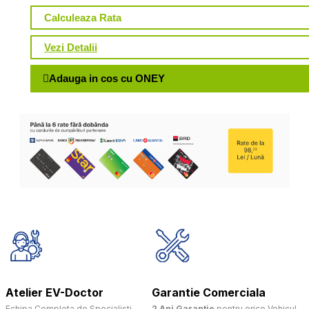
Calculeaza Rata
Vezi Detalii
Adauga in cos cu ONEY
Atelier EV-Doctor
Garantie Comerciala
Echipa Completa de Specialisti
2 Ani Garantie
pentru orice Vehicul