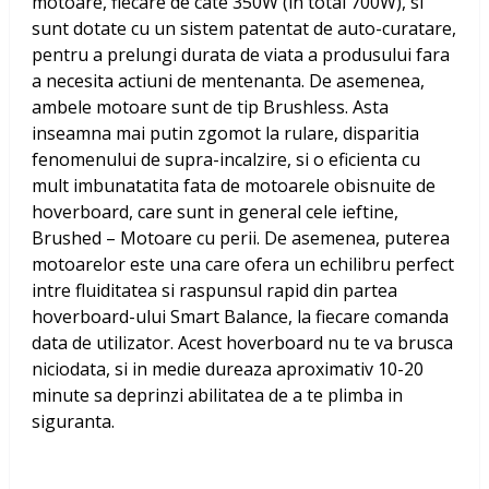
motoare, fiecare de cate 350W (in total 700W), si
sunt dotate cu un sistem patentat de auto-curatare,
pentru a prelungi durata de viata a produsului fara
a necesita actiuni de mentenanta. De asemenea,
ambele motoare sunt de tip Brushless. Asta
inseamna mai putin zgomot la rulare, disparitia
fenomenului de supra-incalzire, si o eficienta cu
mult imbunatatita fata de motoarele obisnuite de
hoverboard, care sunt in general cele ieftine,
Brushed – Motoare cu perii. De asemenea, puterea
motoarelor este una care ofera un echilibru perfect
intre fluiditatea si raspunsul rapid din partea
hoverboard-ului Smart Balance, la fiecare comanda
data de utilizator. Acest hoverboard nu te va brusca
niciodata, si in medie dureaza aproximativ 10-20
minute sa deprinzi abilitatea de a te plimba in
siguranta.