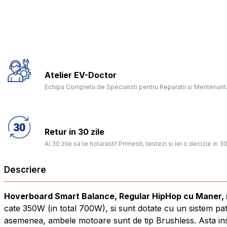
Atelier EV-Doctor
Echipa Completa de Specialisti pentru Reparatii si Mentenanta
Retur in 30 zile
Ai 30 zile sa te hotarasti! Primesti, testezi si iei o decizie in 30
Descriere
Hoverboard Smart Balance, Regular HipHop cu Maner, ro
cate 350W (in total 700W), si sunt dotate cu un sistem pa
asemenea, ambele motoare sunt de tip Brushless. Asta inse