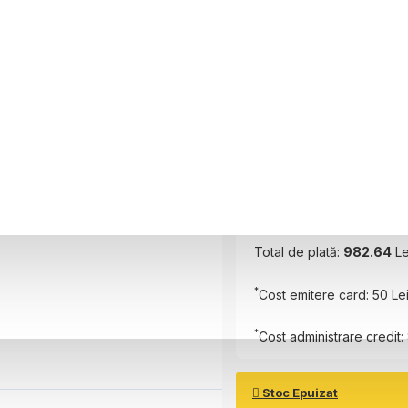
Perioada
6 luni
Plătește în
6
rate
Rată Lunară:
155.44
Lei
Total de plată:
982.64
Le
*
Cost emitere card: 50 Le
*
Cost administrare credit: 
Stoc Epuizat