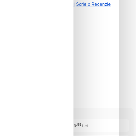
0.00 din 0 Recenzii
Scrie o Recenzie
ON
,99
Cost Produs
:839
Lei