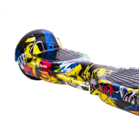
Hoverboard Kart
SCUTERE ELECTRICE
Moped/Harley Electric
Scutere Horwin
Motociclete Gowow
Motociclete Sur-Ron
ACCESORII
Accesorii de siguranta
Huse si Ghiozdane
Incarcatoare
Baterii