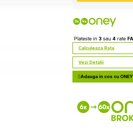
Plateste in
3
sau
4
rate
F
Calculeaza Rata
Vezi Detalii
Adauga in cos cu ONEY