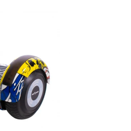
,99
Pret: 839
R
Stoc Epuizat
Comanda rapida