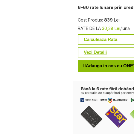
6–60 rate lunare prin cred
Cost Produs:
839
Lei
RATE DE LA
30,38 Lei
/lună
Calculeaza Rata
Vezi Detalii
Adauga in cos cu ONE