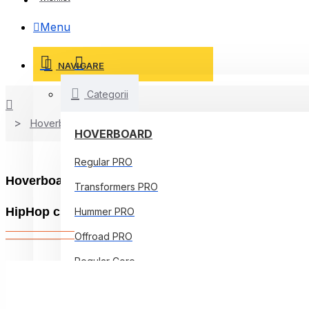
Menu
NAVIGARE
Categorii
Hoverboard
HOVERBOARD
Regular PRO
Hoverboard cu Boxe Bluetooth, Lumini LED si Auto 
Transformers PRO
HipHop cu maner
Hummer PRO
Offroad PRO
Regular Core
Jetson Prism