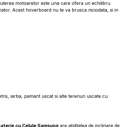
puterea motoarelor este una care ofera un echilibru
zator. Acest hoverboard nu te va brusca niciodata, si in
, iarba, pamant uscat si alte terenuri uscate cu
Baterie cu Celule Samsung
are abilitatea de inclinare de