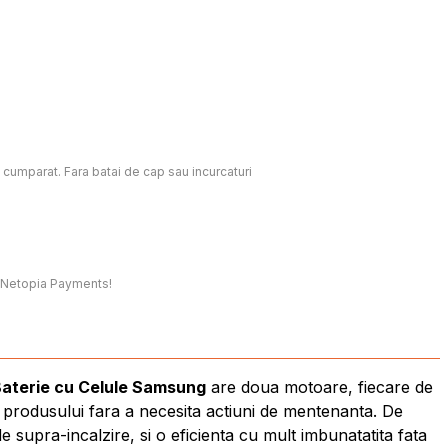
c cumparat. Fara batai de cap sau incurcaturi
t, Netopia Payments!
Baterie cu Celule Samsung
are doua motoare, fiecare de
a produsului fara a necesita actiuni de mentenanta. De
supra-incalzire, si o eficienta cu mult imbunatatita fata