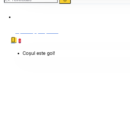
0786 222 888
0 produs(e) - 0,00 Lei
0
Coșul este gol!