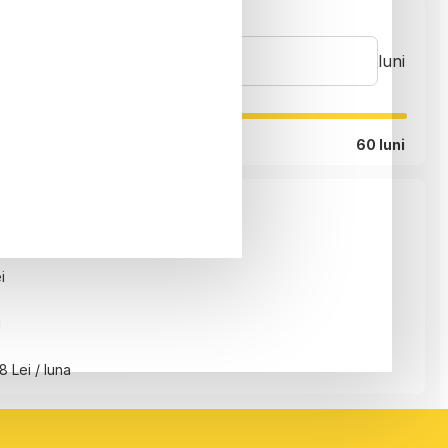
luni
60 luni
i
i
8 Lei / luna