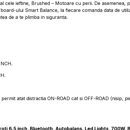
al cele ieftine, Brushed – Motoare cu perii. De asemenea, 
erboard-ului Smart Balance, la fiecare comanda data de utili
tea de a te plimba in siguranta.
INCH.
CH.
t atat distractia ON-ROAD cat si OFF-ROAD (nisip, pietris
ti 6.5 inch, Bluetooth, Autobalans, Led Lights, 700W, 