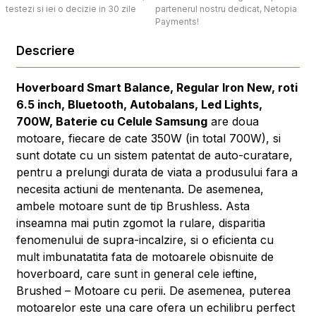
testezi si iei o decizie in 30 zile
partenerul nostru dedicat, Netopia
Payments!
Descriere
Hoverboard Smart Balance, Regular Iron New, roti
6.5 inch, Bluetooth, Autobalans, Led Lights,
700W, Baterie cu Celule Samsung
are doua
motoare, fiecare de cate 350W (in total 700W), si
sunt dotate cu un sistem patentat de auto-curatare,
pentru a prelungi durata de viata a produsului fara a
necesita actiuni de mentenanta. De asemenea,
ambele motoare sunt de tip Brushless. Asta
inseamna mai putin zgomot la rulare, disparitia
fenomenului de supra-incalzire, si o eficienta cu
mult imbunatatita fata de motoarele obisnuite de
hoverboard, care sunt in general cele ieftine,
Brushed – Motoare cu perii. De asemenea, puterea
motoarelor este una care ofera un echilibru perfect