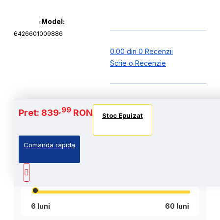
Model:
6426601009886
0.00 din 0 Recenzii
Scrie o Recenzie
,99
Pret: 839
RON
Stoc Epuizat
,99
Cost Produs
:839
Lei
Comanda rapida
Perioada
luni
6 luni
60 luni