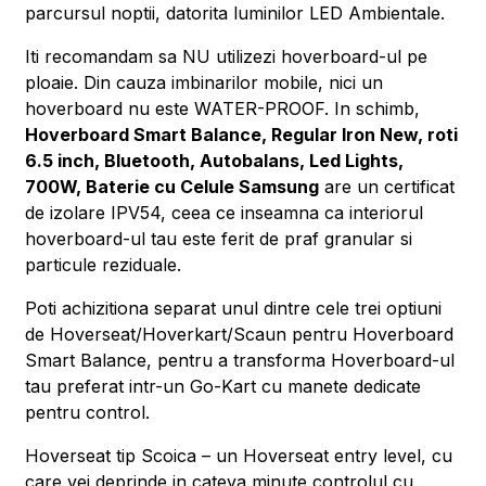
parcursul noptii, datorita luminilor LED Ambientale.
Iti recomandam sa NU utilizezi hoverboard-ul pe
ploaie. Din cauza imbinarilor mobile, nici un
hoverboard nu este WATER-PROOF. In schimb,
Hoverboard Smart Balance, Regular Iron New, roti
6.5 inch, Bluetooth, Autobalans, Led Lights,
700W, Baterie cu Celule Samsung
are un certificat
de izolare IPV54, ceea ce inseamna ca interiorul
hoverboard-ul tau este ferit de praf granular si
particule reziduale.
Poti achizitiona separat unul dintre cele trei optiuni
de Hoverseat/Hoverkart/Scaun pentru Hoverboard
Smart Balance, pentru a transforma Hoverboard-ul
tau preferat intr-un Go-Kart cu manete dedicate
pentru control.
Hoverseat tip Scoica – un Hoverseat entry level, cu
care vei deprinde in cateva minute controlul cu