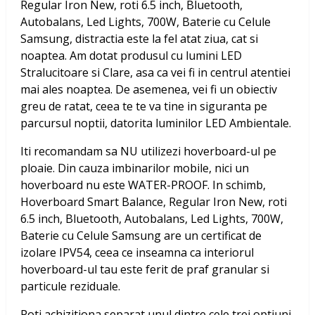
Regular Iron New, roti 6.5 inch, Bluetooth,
Autobalans, Led Lights, 700W, Baterie cu Celule
Samsung
, distractia este la fel atat ziua, cat si
noaptea. Am dotat produsul cu lumini LED
Stralucitoare si Clare, asa ca vei fi in centrul atentiei
mai ales noaptea. De asemenea, vei fi un obiectiv
greu de ratat, ceea te te va tine in siguranta pe
parcursul noptii, datorita luminilor LED Ambientale.
Iti recomandam sa NU utilizezi hoverboard-ul pe
ploaie. Din cauza imbinarilor mobile, nici un
hoverboard nu este WATER-PROOF. In schimb,
Hoverboard Smart Balance, Regular Iron New, roti
6.5 inch, Bluetooth, Autobalans, Led Lights, 700W,
Baterie cu Celule Samsung
are un certificat de
izolare IPV54, ceea ce inseamna ca interiorul
hoverboard-ul tau este ferit de praf granular si
particule reziduale.
Poti achizitiona separat unul dintre cele trei optiuni