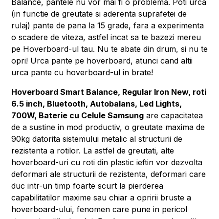
Balance, pantele nu vor mai fi o problema. Poti urca
(in functie de greutate si aderenta suprafetei de
rulaj) pante de pana la 15 grade, fara a experimenta
o scadere de viteza, astfel incat sa te bazezi mereu
pe Hoverboard-ul tau. Nu te abate din drum, si nu te
opri! Urca pante pe hoverboard, atunci cand altii
urca pante cu hoverboard-ul in brate!
Hoverboard Smart Balance, Regular Iron New, roti
6.5 inch, Bluetooth, Autobalans, Led Lights,
700W, Baterie cu Celule Samsung
are capacitatea
de a sustine in mod productiv, o greutate maxima de
90kg datorita sistemului metalic al structurii de
rezistenta a rotilor. La astfel de greutati, alte
hoverboard-uri cu roti din plastic ieftin vor dezvolta
deformari ale structurii de rezistenta, deformari care
duc intr-un timp foarte scurt la pierderea
capabilitatilor maxime sau chiar a opririi bruste a
hoverboard-ului, fenomen care pune in pericol