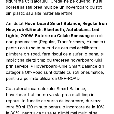
siguranta utilizatorului. Crede-ne pe cuvand, nu iti
doresti sa stai prea mult pe un hoverboard cu roti
din plastic sau alte materiale ieftine.
Am dotat
Hoverboard Smart Balance, Regular Iron
New, roti 6.5 inch, Bluetooth, Autobalans, Led
Lights, 700W, Baterie cu Celule Samsung
cu roti
non pneumatice (Regular, Transformers, Hummer)
pentru ca tu sa te bucuri de cea mai echilibrata
plimbare on-road, fara riscul de a suferi o pana, si
implicit sa pierzi timp cu trecerea hoverboard-ului
prin service. *Hoverboard-urile Smart Balance din
categoria Off-Road sunt dotate cu roti pneumatice,
pentru a permite utilizarea OFF-ROAD.
Cu ajutorul incarcatorului Smart Balance,
hoverboard-ul tau nu va sta prea mult timp in
repaus. In functie de sursa de incarcare, dureaza
intre 80 si 120 minute pentru o incarcare de la 10%
la 80%, pentru ca tu sa te plimbi mai mult, si sa