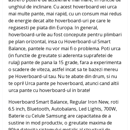
unghiul de inclinare. Cu acest hoverboard vei urca
mai multe pante, mai rapid, cu un consum mai redus
de energie decat alte hoverboard-uri pe care le
regasesti pe piata din Europa. In general,
hoverboard-urile au fost concepute pentru plimbari
pe plan orizontal, insa cu Hoverboard-ul Smart
Balance, pantele nu vor mai fi o problema. Poti urca
(in functie de greutate si aderenta suprafetei de
rulaj) pante de pana la 15 grade, fara a experimenta
o scadere de viteza, astfel incat sa te bazezi mereu
pe Hoverboard-ul tau. Nu te abate din drum, si nu
te opri! Urca pante pe hoverboard, atunci cand altii
urca pante cu hoverboard-ul in brate!
Hoverboard Smart Balance, Regular Iron New, roti
6.5 inch, Bluetooth, Autobalans, Led Lights, 700W,
Baterie cu Celule Samsung
are capacitatea de a
sustine in mod productiv, o greutate maxima de
90kg datorita sistemului metalic al structurii de