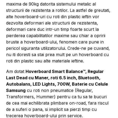
maxima de 90kg datorita sistemului metalic al
structurii de rezistenta a rotilor. La astfel de greutati,
alte hoverboard-uri cu roti din plastic ieftin vor
dezvolta deformari ale structurii de rezistenta,
deformari care duc intr-un timp foarte scurt la
pierderea capabilitatilor maxime sau chiar a opririi
bruste a hoverboard-ului, fenomen care pune in
pericol siguranta utilizatorului. Crede-ne pe cuvand,
nu iti doresti sa stai prea mult pe un hoverboard cu
roti din plastic sau alte materiale ieftine.
Am dotat
Hoverboard Smart Balance™, Regular
Last Dead cu Maner, roti 6.5 inch, Bluetooth,
Autobalans, LED Lights, 700W, Baterie cu Celule
Samsung
cu roti non pneumatice (Regular,
Transformers, Hummer) pentru ca tu sa te bucuri
de cea mai echilibrata plimbare on-road, fara riscul
de a suferi o pana, si implicit sa pierzi timp cu
trecerea hoverboard-ului prin service.