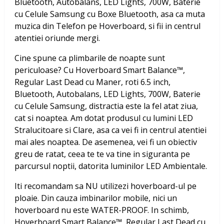
Bluetooth, Autobalans, LED Lights, 700W, Baterie
cu Celule Samsung
cu Boxe Bluetooth, asa ca muta
muzica din Telefon pe Hoverboard, si fii in centrul
atentiei oriunde mergi.
Cine spune ca plimbarile de noapte sunt
periculoase? Cu
Hoverboard Smart Balance™,
Regular Last Dead cu Maner, roti 6.5 inch,
Bluetooth, Autobalans, LED Lights, 700W, Baterie
cu Celule Samsung
, distractia este la fel atat ziua,
cat si noaptea. Am dotat produsul cu lumini LED
Stralucitoare si Clare, asa ca vei fi in centrul atentiei
mai ales noaptea. De asemenea, vei fi un obiectiv
greu de ratat, ceea te te va tine in siguranta pe
parcursul noptii, datorita luminilor LED Ambientale.
Iti recomandam sa NU utilizezi hoverboard-ul pe
ploaie. Din cauza imbinarilor mobile, nici un
hoverboard nu este WATER-PROOF. In schimb,
Hoverboard Smart Balance™, Regular Last Dead cu