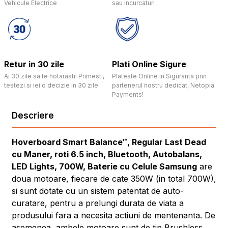
Vehicule Electrice
sau incurcaturi
Retur in 30 zile
Plati Online Sigure
Ai 30 zile sa te hotarasti! Primesti,
Plateste Online in Siguranta prin
testezi si iei o decizie in 30 zile
partenerul nostru dedicat, Netopia
Payments!
Descriere
Hoverboard Smart Balance™, Regular Last Dead
cu Maner, roti 6.5 inch, Bluetooth, Autobalans,
LED Lights, 700W, Baterie cu Celule Samsung
are
doua motoare, fiecare de cate 350W (in total 700W),
si sunt dotate cu un sistem patentat de auto-
curatare, pentru a prelungi durata de viata a
produsului fara a necesita actiuni de mentenanta. De
asemenea, ambele motoare sunt de tip Brushless.