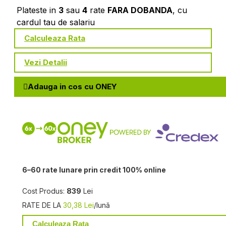
Plateste in
3
sau
4
rate
FARA DOBANDA
, cu
cardul tau de salariu
Calculeaza Rata
Vezi Detalii
Adauga in cos cu ONEY
6–60 rate lunare prin credit 100% online
Cost Produs:
839
Lei
RATE DE LA
30,38 Lei
/lună
Calculeaza Rata