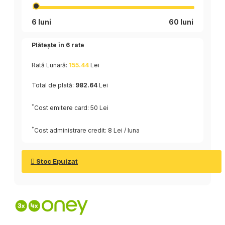
6 luni
60 luni
Plătește în
6
rate
Rată Lunară:
155.44
Lei
Total de plată:
982.64
Lei
*
Cost emitere card: 50 Lei
*
Cost administrare credit: 8 Lei / luna
Stoc Epuizat