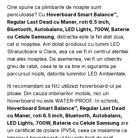
Cine spune ca plimbarile de noapte sunt
periculoase? Cu
Hoverboard Smart Balance™,
Regular Last Dead cu Maner, roti 6.5 inch,
Bluetooth, Autobalans, LED Lights, 700W, Baterie
cu Celule Samsung
, distractia este la fel atat ziua,
cat si noaptea. Am dotat produsul cu lumini LED
Stralucitoare si Clare, asa ca vei fi in centrul atentiei
mai ales noaptea. De asemenea, vei fi un obiectiv
greu de ratat, ceea te te va tine in siguranta pe
parcursul noptii, datorita luminilor LED Ambientale.
Iti recomandam sa NU utilizezi hoverboard-ul pe
ploaie. Din cauza imbinarilor mobile, nici un
hoverboard nu este WATER-PROOF. In schimb,
Hoverboard Smart Balance™, Regular Last Dead
cu Maner, roti 6.5 inch, Bluetooth, Autobalans,
LED Lights, 700W, Baterie cu Celule Samsung
are
un certificat de izolare IPV54, ceea ce inseamna ca
interiorul hoverboard-ul tau este ferit de praf