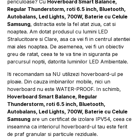
periculoase? Cu
Hoverboard Smart Balance,
Regular Thunderstorm, roti 6.5 inch, Bluetooth,
Autobalans, Led Lights, 700W, Baterie cu Celule
Samsung
, distractia este la fel atat ziua, cat si
noaptea. Am dotat produsul cu lumini LED
Stralucitoare si Clare, asa ca vei fi in centrul atentiei
mai ales noaptea. De asemenea, vei fi un obiectiv
greu de ratat, ceea te te va tine in siguranta pe
parcursul noptii, datorita luminilor LED Ambientale.
Iti recomandam sa NU utilizezi hoverboard-ul pe
ploaie. Din cauza imbinarilor mobile, nici un
hoverboard nu este WATER-PROOF. In schimb,
Hoverboard Smart Balance, Regular
Thunderstorm, roti 6.5 inch, Bluetooth,
Autobalans, Led Lights, 700W, Baterie cu Celule
Samsung
are un certificat de izolare IPV54, ceea ce
inseamna ca interiorul hoverboard-ul tau este ferit
de praf granular si particule reziduale.