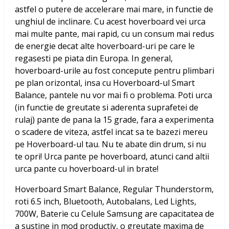
astfel o putere de accelerare mai mare, in functie de
unghiul de inclinare. Cu acest hoverboard vei urca
mai multe pante, mai rapid, cu un consum mai redus
de energie decat alte hoverboard-uri pe care le
regasesti pe piata din Europa. In general,
hoverboard-urile au fost concepute pentru plimbari
pe plan orizontal, insa cu Hoverboard-ul Smart
Balance, pantele nu vor mai fi o problema. Poti urca
(in functie de greutate si aderenta suprafetei de
rulaj) pante de pana la 15 grade, fara a experimenta
o scadere de viteza, astfel incat sa te bazezi mereu
pe Hoverboard-ul tau. Nu te abate din drum, si nu
te opri! Urca pante pe hoverboard, atunci cand altii
urca pante cu hoverboard-ul in brate!
Hoverboard Smart Balance, Regular Thunderstorm,
roti 6.5 inch, Bluetooth, Autobalans, Led Lights,
700W, Baterie cu Celule Samsung
are capacitatea de
a sustine in mod productiv, o greutate maxima de