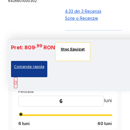
6426601000302
4.33 din 3 Recenzii
Scrie o Recenzie
,99
Pret: 809
RON
Stoc Epuizat
Comanda rapida
,99
Cost Produs
:809
Lei
Perioada
luni
6 luni
60 luni