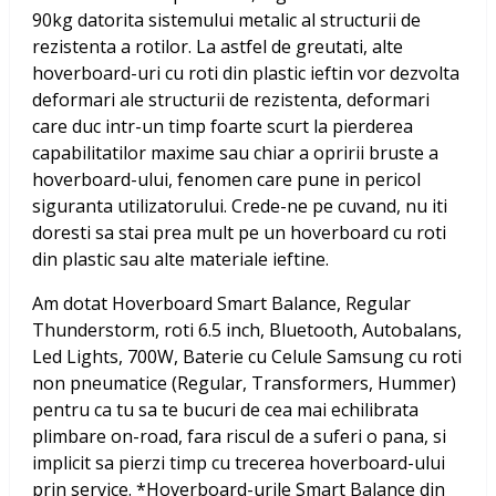
90kg datorita sistemului metalic al structurii de
rezistenta a rotilor. La astfel de greutati, alte
hoverboard-uri cu roti din plastic ieftin vor dezvolta
deformari ale structurii de rezistenta, deformari
care duc intr-un timp foarte scurt la pierderea
capabilitatilor maxime sau chiar a opririi bruste a
hoverboard-ului, fenomen care pune in pericol
siguranta utilizatorului. Crede-ne pe cuvand, nu iti
doresti sa stai prea mult pe un hoverboard cu roti
din plastic sau alte materiale ieftine.
Am dotat
Hoverboard Smart Balance, Regular
Thunderstorm, roti 6.5 inch, Bluetooth, Autobalans,
Led Lights, 700W, Baterie cu Celule Samsung
cu roti
non pneumatice (Regular, Transformers, Hummer)
pentru ca tu sa te bucuri de cea mai echilibrata
plimbare on-road, fara riscul de a suferi o pana, si
implicit sa pierzi timp cu trecerea hoverboard-ului
prin service. *Hoverboard-urile Smart Balance din