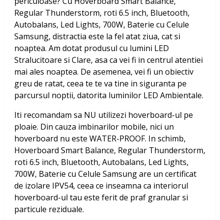
periculoase? Cu
Hoverboard Smart Balance,
Regular Thunderstorm, roti 6.5 inch, Bluetooth,
Autobalans, Led Lights, 700W, Baterie cu Celule
Samsung
, distractia este la fel atat ziua, cat si
noaptea. Am dotat produsul cu lumini LED
Stralucitoare si Clare, asa ca vei fi in centrul atentiei
mai ales noaptea. De asemenea, vei fi un obiectiv
greu de ratat, ceea te te va tine in siguranta pe
parcursul noptii, datorita luminilor LED Ambientale.
Iti recomandam sa NU utilizezi hoverboard-ul pe
ploaie. Din cauza imbinarilor mobile, nici un
hoverboard nu este WATER-PROOF. In schimb,
Hoverboard Smart Balance, Regular Thunderstorm,
roti 6.5 inch, Bluetooth, Autobalans, Led Lights,
700W, Baterie cu Celule Samsung
are un certificat
de izolare IPV54, ceea ce inseamna ca interiorul
hoverboard-ul tau este ferit de praf granular si
particule reziduale.