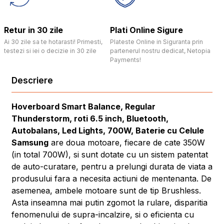
Retur in 30 zile
Plati Online Sigure
Ai 30 zile sa te hotarasti! Primesti,
Plateste Online in Siguranta prin
testezi si iei o decizie in 30 zile
partenerul nostru dedicat, Netopia
Payments!
Descriere
Hoverboard Smart Balance, Regular
Thunderstorm, roti 6.5 inch, Bluetooth,
Autobalans, Led Lights, 700W, Baterie cu Celule
Samsung
are doua motoare, fiecare de cate 350W
(in total 700W), si sunt dotate cu un sistem patentat
de auto-curatare, pentru a prelungi durata de viata a
produsului fara a necesita actiuni de mentenanta. De
asemenea, ambele motoare sunt de tip Brushless.
Asta inseamna mai putin zgomot la rulare, disparitia
fenomenului de supra-incalzire, si o eficienta cu