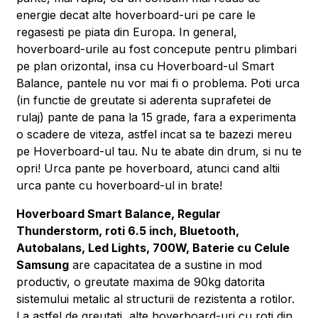
energie decat alte hoverboard-uri pe care le
regasesti pe piata din Europa. In general,
hoverboard-urile au fost concepute pentru plimbari
pe plan orizontal, insa cu Hoverboard-ul Smart
Balance, pantele nu vor mai fi o problema. Poti urca
(in functie de greutate si aderenta suprafetei de
rulaj) pante de pana la 15 grade, fara a experimenta
o scadere de viteza, astfel incat sa te bazezi mereu
pe Hoverboard-ul tau. Nu te abate din drum, si nu te
opri! Urca pante pe hoverboard, atunci cand altii
urca pante cu hoverboard-ul in brate!
Hoverboard Smart Balance, Regular
Thunderstorm, roti 6.5 inch, Bluetooth,
Autobalans, Led Lights, 700W, Baterie cu Celule
Samsung
are capacitatea de a sustine in mod
productiv, o greutate maxima de 90kg datorita
sistemului metalic al structurii de rezistenta a rotilor.
La astfel de greutati, alte hoverboard-uri cu roti din