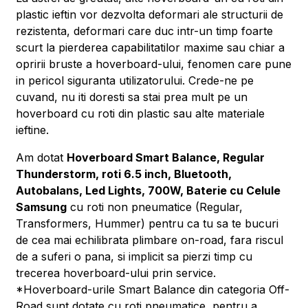
plastic ieftin vor dezvolta deformari ale structurii de
rezistenta, deformari care duc intr-un timp foarte
scurt la pierderea capabilitatilor maxime sau chiar a
opririi bruste a hoverboard-ului, fenomen care pune
in pericol siguranta utilizatorului. Crede-ne pe
cuvand, nu iti doresti sa stai prea mult pe un
hoverboard cu roti din plastic sau alte materiale
ieftine.
Am dotat
Hoverboard Smart Balance, Regular
Thunderstorm, roti 6.5 inch, Bluetooth,
Autobalans, Led Lights, 700W, Baterie cu Celule
Samsung
cu roti non pneumatice (Regular,
Transformers, Hummer) pentru ca tu sa te bucuri
de cea mai echilibrata plimbare on-road, fara riscul
de a suferi o pana, si implicit sa pierzi timp cu
trecerea hoverboard-ului prin service.
*Hoverboard-urile Smart Balance din categoria Off-
Road sunt dotate cu roti pneumatice, pentru a