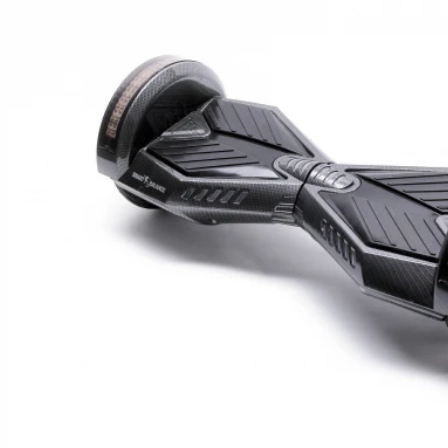
Hoverboard Kart
SCUTERE ELECTRICE
Moped/Harley Electric
Scutere Horwin
Motociclete Gowow
Motociclete Sur-Ron
ACCESORII
Accesorii de siguranta
Huse si Ghiozdane
Incarcatoare
Baterii