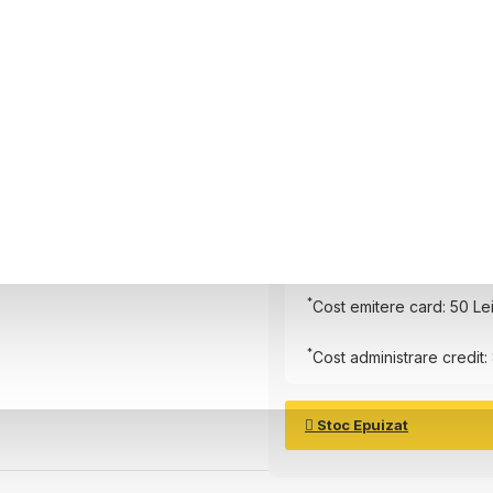
6 luni
Plătește în
6
rate
Rată Lunară:
172.99
Lei
Total de plată:
1087.95
L
*
Cost emitere card: 50 Le
*
Cost administrare credit: 
Stoc Epuizat