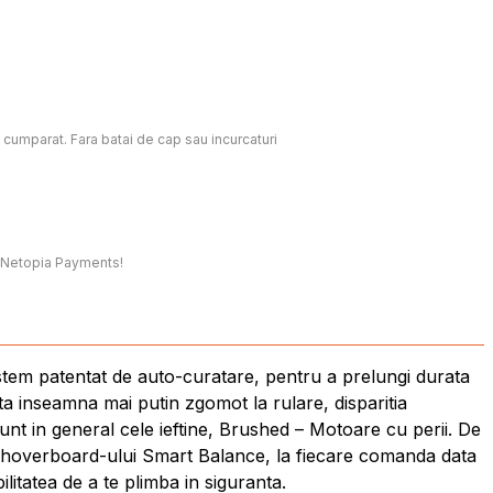
c cumparat. Fara batai de cap sau incurcaturi
t, Netopia Payments!
stem patentat de auto-curatare, pentru a prelungi durata
a inseamna mai putin zgomot la rulare, disparitia
unt in general cele ieftine, Brushed – Motoare cu perii. De
ea hoverboard-ului Smart Balance, la fiecare comanda data
litatea de a te plimba in siguranta.