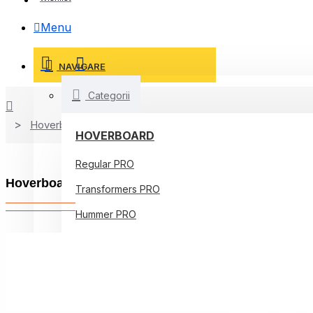
Menu
NAVIGARE
Categorii
Hoverboard
HOVERBOARD
Regular PRO
Hoverboard 8 inch, Transformers Carbon, Autonomi
Transformers PRO
Hummer PRO
Offroad PRO
Regular Core
Jetson Prism