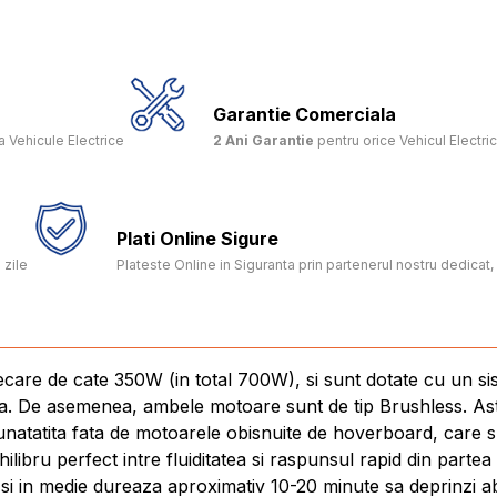
Garantie Comerciala
 Vehicule Electrice
2 Ani Garantie
pentru orice Vehicul Electri
Plati Online Sigure
 zile
Plateste Online in Siguranta prin partenerul nostru dedica
care de cate 350W (in total 700W), si sunt dotate cu un si
ta. De asemenea, ambele motoare sunt de tip Brushless. Ast
unatatita fata de motoarele obisnuite de hoverboard, care s
ibru perfect intre fluiditatea si raspunsul rapid din part
si in medie dureaza aproximativ 10-20 minute sa deprinzi abi