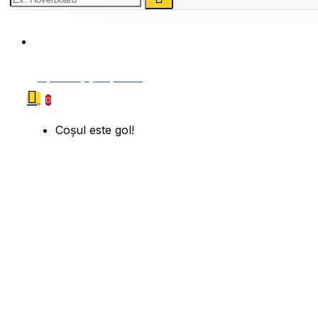
0786 222 888
0 produs(e) - 0,00 Lei
0
Coșul este gol!