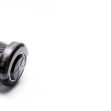
,99
Pret: 939
R
Stoc Epuizat
Comanda rapida
Perioada