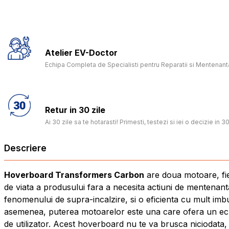
Atelier EV-Doctor
Echipa Completa de Specialisti pentru Reparatii si Mentenanta
Retur in 30 zile
Ai 30 zile sa te hotarasti! Primesti, testezi si iei o decizie in 30
Descriere
Hoverboard Transformers Carbon
are doua motoare, fie
de viata a produsului fara a necesita actiuni de mentenan
fenomenului de supra-incalzire, si o eficienta cu mult imb
asemenea, puterea motoarelor este una care ofera un echil
de utilizator. Acest hoverboard nu te va brusca niciodata, 