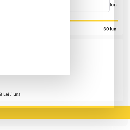
luni
60 luni
ei
i
8 Lei / luna