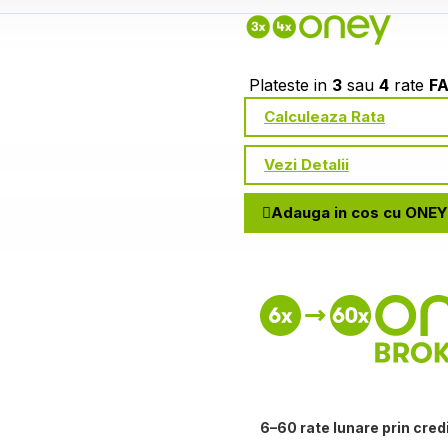
Plateste in
3
sau
4
rate
F
Calculeaza Rata
Vezi Detalii
Adauga in cos cu ONEY
6–60 rate lunare prin cred