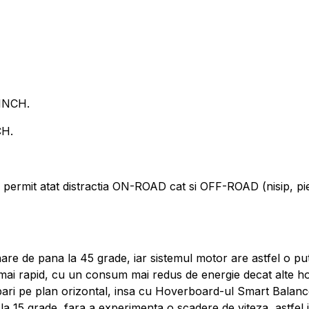
INCH.
CH.
t atat distractia ON-ROAD cat si OFF-ROAD (nisip, pietris
inare de pana la 45 grade, iar sistemul motor are astfel o p
mai rapid, cu un consum mai redus de energie decat alte ho
ri pe plan orizontal, insa cu Hoverboard-ul Smart Balance,
 la 15 grade, fara a experimenta o scadere de viteza, astfe