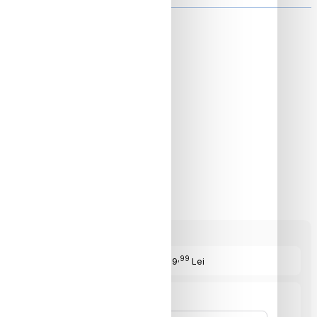
ON
,99
Cost Produs
:939
Lei