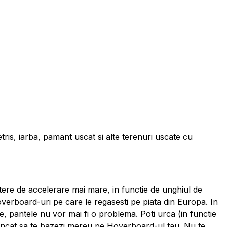
, iarba, pamant uscat si alte terenuri uscate cu
utere de accelerare mai mare, in functie de unghiul de
verboard-uri pe care le regasesti pe piata din Europa. In
 pantele nu vor mai fi o problema. Poti urca (in functie
l incat sa te bazezi mereu pe Hoverboard-ul tau. Nu te