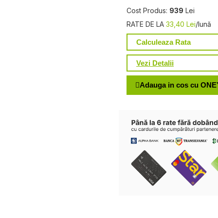
Cost Produs:
939
Lei
RATE DE LA
33,40 Lei
/lună
Calculeaza Rata
Vezi Detalii
Adauga in cos cu ONE