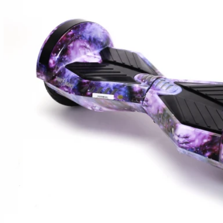
Hoverboard Kart
SCUTERE ELECTRICE
Moped/Harley Electric
Scutere Horwin
Motociclete Gowow
Motociclete Sur-Ron
ACCESORII
Accesorii de siguranta
Huse si Ghiozdane
Incarcatoare
Baterii