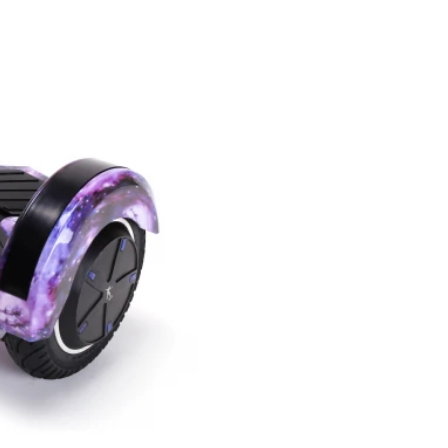
,99
Pret: 809
R
Stoc Epuizat
Comanda rapida
Perioada