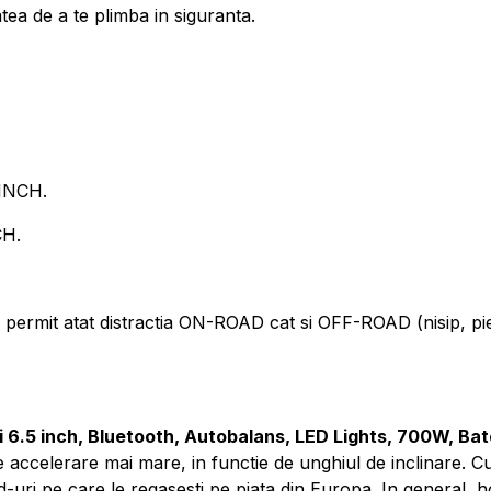
tea de a te plimba in siguranta.
INCH.
CH.
t atat distractia ON-ROAD cat si OFF-ROAD (nisip, pietris
 6.5 inch, Bluetooth, Autobalans, LED Lights, 700W, Ba
e accelerare mai mare, in functie de unghiul de inclinare. 
uri pe care le regasesti pe piata din Europa. In general, 