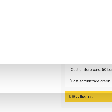
6 luni
Plătește în
6
rate
Rată Lunară:
150.17
Lei
Total de plată:
951.04
Le
*
Cost emitere card: 50 Le
*
Cost administrare credit: 
Stoc Epuizat