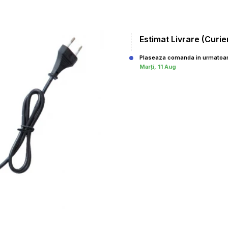
Estimat Livrare (Curie
Plaseaza comanda in urmatoar
Marți, 11 Aug
,00
Pret: 249
R
Adaugă în coş
Comanda rapida