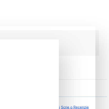
6601006557
0.00 din 0 Recenzii
Scrie o Recenzie