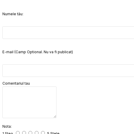
Numele tău:
E-mail (Camp Optional. Nu va fi publicat)
Comentariul tau
Nota:
1 Stea
5 Stele