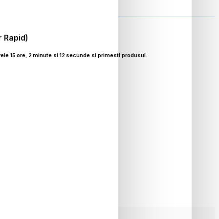
r Rapid)
ele
15
ore,
2
minute si
10
secunde si primesti produsul:
ON