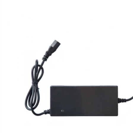
Hoverboard Kart
SCUTERE ELECTRICE
Moped/Harley Electric
Scutere Horwin
Motociclete Gowow
Motociclete Sur-Ron
ACCESORII
Accesorii de siguranta
Huse si Ghiozdane
Incarcatoare
Baterii