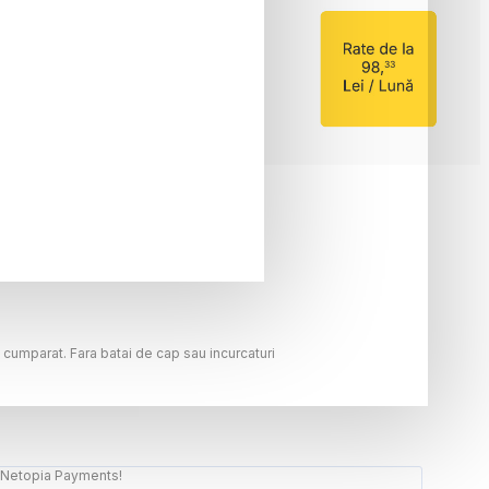
c cumparat. Fara batai de cap sau incurcaturi
t, Netopia Payments!