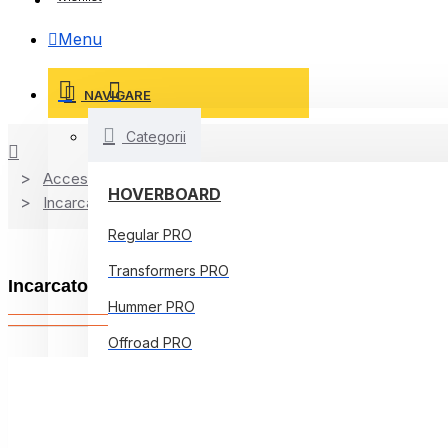
Menu
NAVIGARE
Categorii
Accesorii
HOVERBOARD
Incarcatoare
Regular PRO
Transformers PRO
Incarcator Standard Moped SB50
Hummer PRO
Offroad PRO
Regular Core
Jetson Prism