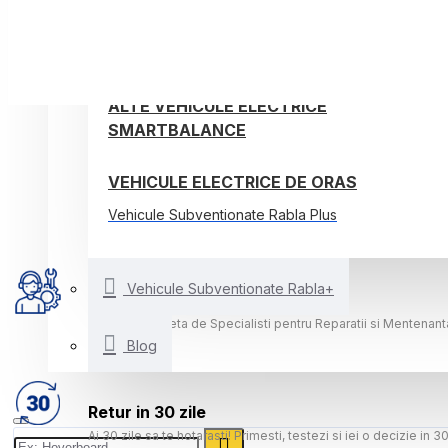
TROTINETE ELECTRICE
BICICLETE ELECTRICE
ALTE VEHICULE ELECTRICE
SMARTBALANCE
VEHICULE ELECTRICE DE ORAS
Vehicule Subventionate Rabla Plus
Vehicule Subventionate Rabla+
Atelier EV-Doctor
Echipa Completa de Specialisti pentru Reparatii si Mentenanta
Blog
Retur in 30 zile
Ai 30 zile sa te hotarasti! Primesti, testezi si iei o decizie in 30