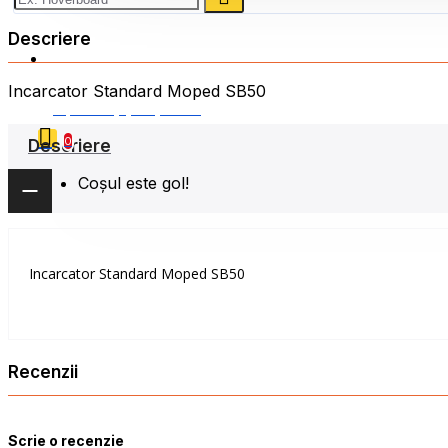
Descriere
0786 222 888
Incarcator Standard Moped SB50
0 produs(e) - 0,00 Lei
0
Descriere
Coșul este gol!
Incarcator Standard Moped SB50
Recenzii
Scrie o recenzie