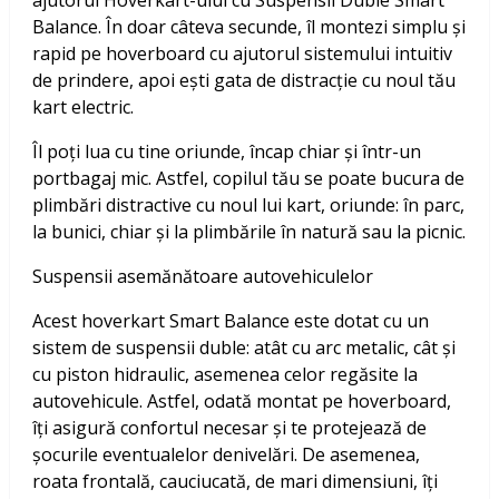
ajutorul Hoverkart-ului cu Suspensii Duble Smart
Balance. În doar câteva secunde, îl montezi simplu și
rapid pe hoverboard cu ajutorul sistemului intuitiv
de prindere, apoi ești gata de distracție cu noul tău
kart electric.
Îl poți lua cu tine oriunde, încap chiar și într-un
portbagaj mic. Astfel, copilul tău se poate bucura de
plimbări distractive cu noul lui kart, oriunde: în parc,
la bunici, chiar și la plimbările în natură sau la picnic.
Suspensii asemănătoare autovehiculelor
Acest hoverkart Smart Balance este dotat cu un
sistem de suspensii duble: atât cu arc metalic, cât și
cu piston hidraulic, asemenea celor regăsite la
autovehicule. Astfel, odată montat pe hoverboard,
îți asigură confortul necesar și te protejează de
șocurile eventualelor denivelări. De asemenea,
roata frontală, cauciucată, de mari dimensiuni, îți