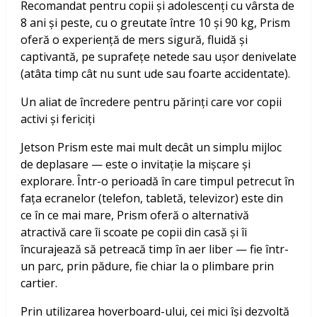
Recomandat pentru copii și adolescenți cu vârsta de
8 ani și peste, cu o greutate între 10 și 90 kg, Prism
oferă o experiență de mers sigură, fluidă și
captivantă, pe suprafețe netede sau ușor denivelate
(atâta timp cât nu sunt ude sau foarte accidentate).
Un aliat de încredere pentru părinți care vor copii
activi și fericiți
Jetson Prism este mai mult decât un simplu mijloc
de deplasare — este o invitație la mișcare și
explorare. Într-o perioadă în care timpul petrecut în
fața ecranelor (telefon, tabletă, televizor) este din
ce în ce mai mare, Prism oferă o alternativă
atractivă care îi scoate pe copii din casă și îi
încurajează să petreacă timp în aer liber — fie într-
un parc, prin pădure, fie chiar la o plimbare prin
cartier.
Prin utilizarea hoverboard-ului, cei mici își dezvoltă