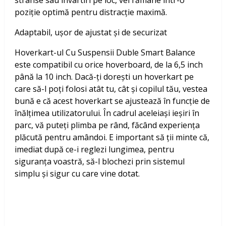
strânse sau învârtiri pe loc, vei rămâne într-o
poziție optimă pentru distracție maximă.
Adaptabil, ușor de ajustat și de securizat
Hoverkart-ul Cu Suspensii Duble Smart Balance
este compatibil cu orice hoverboard, de la 6,5 inch
până la 10 inch. Dacă-ți dorești un hoverkart pe
care să-l poți folosi atât tu, cât și copilul tău, vestea
bună e că acest hoverkart se ajustează în funcție de
înălțimea utilizatorului. În cadrul aceleiași ieșiri în
parc, vă puteți plimba pe rând, făcând experiența
plăcută pentru amândoi. E important să ții minte că,
imediat după ce-i reglezi lungimea, pentru
siguranța voastră, să-l blochezi prin sistemul
simplu și sigur cu care vine dotat.