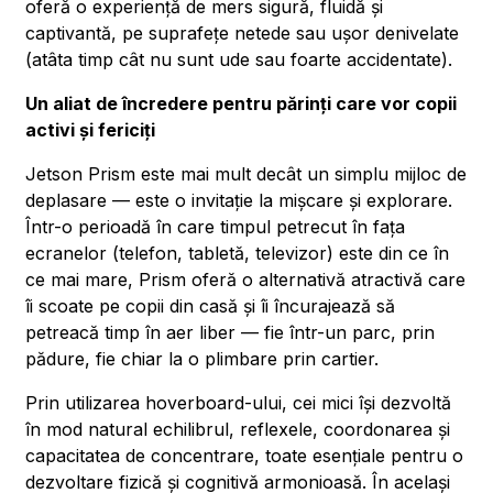
oferă o experiență de mers sigură, fluidă și
captivantă, pe suprafețe netede sau ușor denivelate
(atâta timp cât nu sunt ude sau foarte accidentate).
Un aliat de încredere pentru părinți care vor copii
activi și fericiți
Jetson Prism este mai mult decât un simplu mijloc de
deplasare — este o invitație la mișcare și explorare.
Într-o perioadă în care timpul petrecut în fața
ecranelor (telefon, tabletă, televizor) este din ce în
ce mai mare, Prism oferă o alternativă atractivă care
îi scoate pe copii din casă și îi încurajează să
petreacă timp în aer liber — fie într-un parc, prin
pădure, fie chiar la o plimbare prin cartier.
Prin utilizarea hoverboard-ului, cei mici își dezvoltă
în mod natural echilibrul, reflexele, coordonarea și
capacitatea de concentrare, toate esențiale pentru o
dezvoltare fizică și cognitivă armonioasă. În același