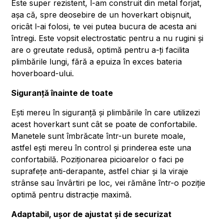
Este super rezistent, l-am construit din metal forjat,
așa că, spre deosebire de un hoverkart obișnuit,
oricât l-ai folosi, te vei putea bucura de acesta ani
întregi. Este vopsit electrostatic pentru a nu rugini și
are o greutate redusă, optimă pentru a-ți facilita
plimbările lungi, fără a epuiza în exces bateria
hoverboard-ului.
Siguranță înainte de toate
Ești mereu în siguranță și plimbările în care utilizezi
acest hoverkart sunt cât se poate de confortabile.
Manetele sunt îmbrăcate într-un burete moale,
astfel ești mereu în control și prinderea este una
confortabilă. Poziționarea picioarelor o faci pe
suprafețe anti-derapante, astfel chiar și la viraje
strânse sau învârtiri pe loc, vei rămâne într-o poziție
optimă pentru distracție maximă.
Adaptabil, ușor de ajustat și de securizat