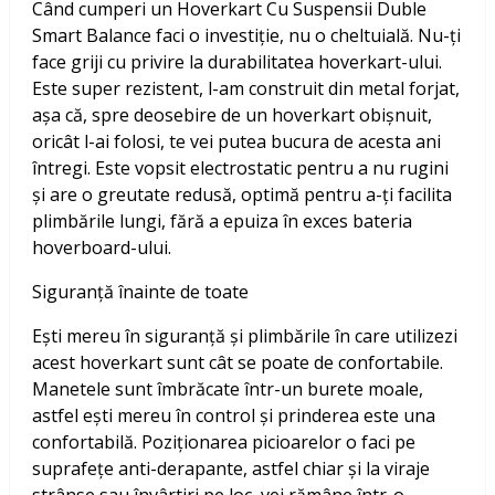
Când cumperi un Hoverkart Cu Suspensii Duble
Smart Balance faci o investiție, nu o cheltuială. Nu-ți
face griji cu privire la durabilitatea hoverkart-ului.
Este super rezistent, l-am construit din metal forjat,
așa că, spre deosebire de un hoverkart obișnuit,
oricât l-ai folosi, te vei putea bucura de acesta ani
întregi. Este vopsit electrostatic pentru a nu rugini
și are o greutate redusă, optimă pentru a-ți facilita
plimbările lungi, fără a epuiza în exces bateria
hoverboard-ului.
Siguranță înainte de toate
Ești mereu în siguranță și plimbările în care utilizezi
acest hoverkart sunt cât se poate de confortabile.
Manetele sunt îmbrăcate într-un burete moale,
astfel ești mereu în control și prinderea este una
confortabilă. Poziționarea picioarelor o faci pe
suprafețe anti-derapante, astfel chiar și la viraje