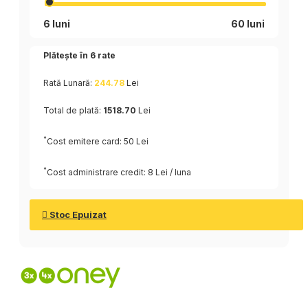
6 luni
60 luni
Plătește în
6
rate
Rată Lunară:
244.78
Lei
Total de plată:
1518.70
Lei
*
Cost emitere card: 50 Lei
*
Cost administrare credit: 8 Lei / luna
Stoc Epuizat