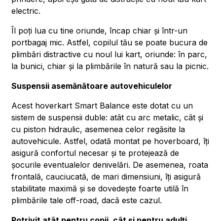
electric.
Îl poți lua cu tine oriunde, încap chiar și într-un
portbagaj mic. Astfel, copilul tău se poate bucura de
plimbări distractive cu noul lui kart, oriunde: în parc,
la bunici, chiar și la plimbările în natură sau la picnic.
Suspensii asemănătoare autovehiculelor
Acest hoverkart Smart Balance este dotat cu un
sistem de suspensii duble: atât cu arc metalic, cât și
cu piston hidraulic, asemenea celor regăsite la
autovehicule. Astfel, odată montat pe hoverboard, îți
asigură confortul necesar și te protejează de
șocurile eventualelor denivelări. De asemenea, roata
frontală, cauciucată, de mari dimensiuni, îți asigură
stabilitate maximă și se dovedește foarte utilă în
plimbările tale off-road, dacă este cazul.
Potrivit atât pentru copii, cât și pentru adulți