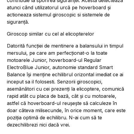
contribuie la sporirea siguranței. Acesta detecteaza
atunci când utilizatorul urcă pe hoverboard și
actioneaza sistemul giroscopic si sistemele de
siguranță.
Giroscop similar cu cel al elicopterelor
Datorită funcției de mentinere a balansului in timpul
mersului, pe care am perfecționat-o la toate
motoarele Junior, hoverboard-ul Regular
ElectroBlue Junior, autonomie standard Smart
Balance își menține echilibrul orizontal imediat ce ai
inceput sa il folosesti. Senzorii giroscopici,
asemănători cu cei prezenți la elicoptere, comunică
rapid atât cu placa de bază, cât și cu motoarele,
astfel că hoverboard-ul reușește să calculeze în
doar câteva milisecunde, în orice moment, care este
poziția optimă de echilibru. N-ai cum să te
dezechilibrezi nici dacă vrei.