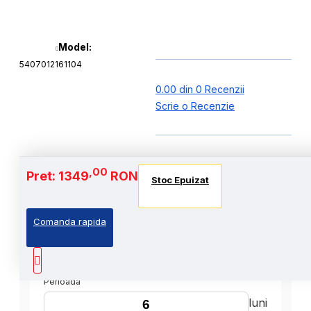
Model:
5407012161104
0.00 din 0 Recenzii
Scrie o Recenzie
,00
Pret: 1349
RON
Stoc Epuizat
Comanda rapida
,00
Cost Produs
:1349
Lei
Perioada
luni