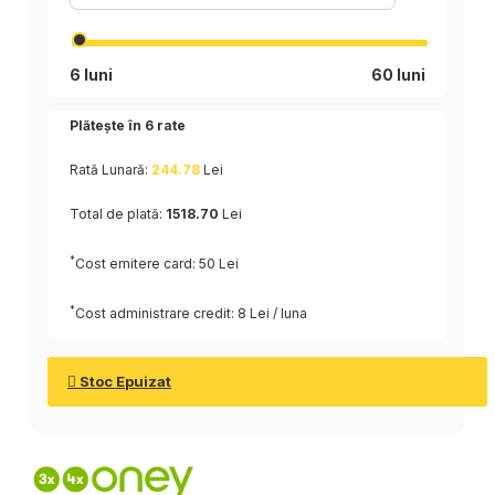
6 luni
60 luni
Plătește în
6
rate
Rată Lunară:
244.78
Lei
Total de plată:
1518.70
Lei
*
Cost emitere card: 50 Lei
*
Cost administrare credit: 8 Lei / luna
Stoc Epuizat