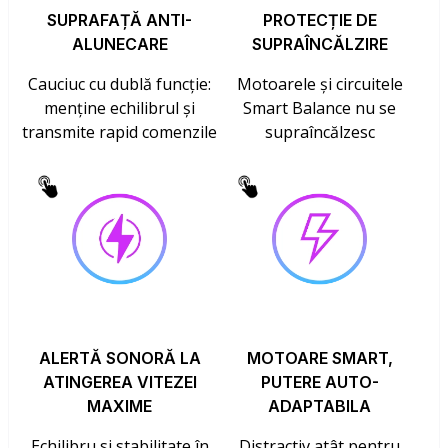
SUPRAFAȚĂ ANTI-
PROTECȚIE DE
ALUNECARE
SUPRAÎNCĂLZIRE
Cauciuc cu dublă funcție:
Motoarele și circuitele
menține echilibrul și
Smart Balance nu se
transmite rapid comenzile
supraîncălzesc
ALERTĂ SONORĂ LA
MOTOARE SMART,
ATINGEREA VITEZEI
PUTERE AUTO-
MAXIME
ADAPTABILA
Echilibru si stabilitate în
Distractiv atât pentru