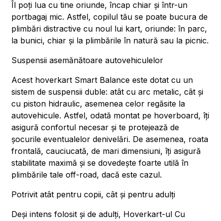
Îl poți lua cu tine oriunde, încap chiar și într-un
portbagaj mic. Astfel, copilul tău se poate bucura de
plimbări distractive cu noul lui kart, oriunde: în parc,
la bunici, chiar și la plimbările în natură sau la picnic.
Suspensii asemănătoare autovehiculelor
Acest hoverkart Smart Balance este dotat cu un
sistem de suspensii duble: atât cu arc metalic, cât și
cu piston hidraulic, asemenea celor regăsite la
autovehicule. Astfel, odată montat pe hoverboard, îți
asigură confortul necesar și te protejează de
șocurile eventualelor denivelări. De asemenea, roata
frontală, cauciucată, de mari dimensiuni, îți asigură
stabilitate maximă și se dovedește foarte utilă în
plimbările tale off-road, dacă este cazul.
Potrivit atât pentru copii, cât și pentru adulți
Deși intens folosit și de adulți, Hoverkart-ul Cu