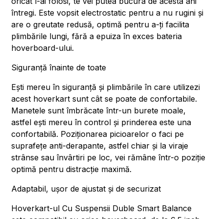
oricât l-ai folosi, te vei putea bucura de acesta ani
întregi. Este vopsit electrostatic pentru a nu rugini și
are o greutate redusă, optimă pentru a-ți facilita
plimbările lungi, fără a epuiza în exces bateria
hoverboard-ului.
Siguranță înainte de toate
Ești mereu în siguranță și plimbările în care utilizezi
acest hoverkart sunt cât se poate de confortabile.
Manetele sunt îmbrăcate într-un burete moale,
astfel ești mereu în control și prinderea este una
confortabilă. Poziționarea picioarelor o faci pe
suprafețe anti-derapante, astfel chiar și la viraje
strânse sau învârtiri pe loc, vei rămâne într-o poziție
optimă pentru distracție maximă.
Adaptabil, ușor de ajustat și de securizat
Hoverkart-ul Cu Suspensii Duble Smart Balance