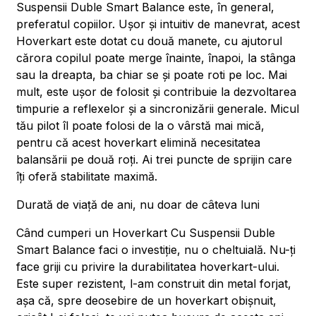
Suspensii Duble Smart Balance este, în general,
preferatul copiilor. Ușor și intuitiv de manevrat, acest
Hoverkart este dotat cu două manete, cu ajutorul
cărora copilul poate merge înainte, înapoi, la stânga
sau la dreapta, ba chiar se și poate roti pe loc. Mai
mult, este ușor de folosit și contribuie la dezvoltarea
timpurie a reflexelor și a sincronizării generale. Micul
tău pilot îl poate folosi de la o vârstă mai mică,
pentru că acest hoverkart elimină necesitatea
balansării pe două roți. Ai trei puncte de sprijin care
îți oferă stabilitate maximă.
Durată de viață de ani, nu doar de câteva luni
Când cumperi un Hoverkart Cu Suspensii Duble
Smart Balance faci o investiție, nu o cheltuială. Nu-ți
face griji cu privire la durabilitatea hoverkart-ului.
Este super rezistent, l-am construit din metal forjat,
așa că, spre deosebire de un hoverkart obișnuit,