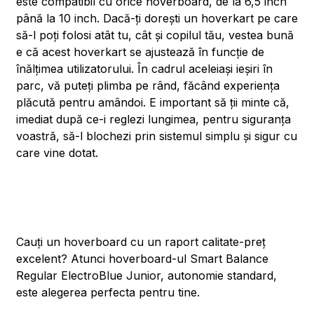
este compatibil cu orice hoverboard, de la 6,5 inch
până la 10 inch. Dacă-ți dorești un hoverkart pe care
să-l poți folosi atât tu, cât și copilul tău, vestea bună
e că acest hoverkart se ajustează în funcție de
înălțimea utilizatorului. În cadrul aceleiași ieșiri în
parc, vă puteți plimba pe rând, făcând experiența
plăcută pentru amândoi. E important să ții minte că,
imediat după ce-i reglezi lungimea, pentru siguranța
voastră, să-l blochezi prin sistemul simplu și sigur cu
care vine dotat.
Cauți un hoverboard cu un raport calitate-preț
excelent? Atunci hoverboard-ul Smart Balance
Regular ElectroBlue Junior, autonomie standard,
este alegerea perfecta pentru tine.