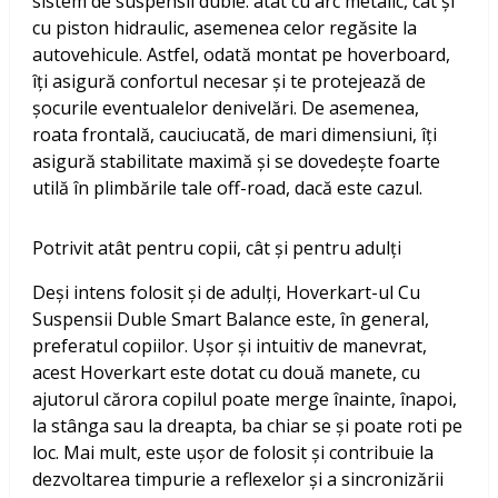
sistem de suspensii duble: atât cu arc metalic, cât și
cu piston hidraulic, asemenea celor regăsite la
autovehicule. Astfel, odată montat pe hoverboard,
îți asigură confortul necesar și te protejează de
șocurile eventualelor denivelări. De asemenea,
roata frontală, cauciucată, de mari dimensiuni, îți
asigură stabilitate maximă și se dovedește foarte
utilă în plimbările tale off-road, dacă este cazul.
Potrivit atât pentru copii, cât și pentru adulți
Deși intens folosit și de adulți, Hoverkart-ul Cu
Suspensii Duble Smart Balance este, în general,
preferatul copiilor. Ușor și intuitiv de manevrat,
acest Hoverkart este dotat cu două manete, cu
ajutorul cărora copilul poate merge înainte, înapoi,
la stânga sau la dreapta, ba chiar se și poate roti pe
loc. Mai mult, este ușor de folosit și contribuie la
dezvoltarea timpurie a reflexelor și a sincronizării