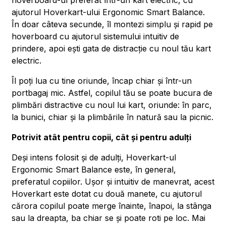
hoverboard-ul preferat într-un kart electric, cu
ajutorul Hoverkart-ului Ergonomic Smart Balance.
În doar câteva secunde, îl montezi simplu și rapid pe
hoverboard cu ajutorul sistemului intuitiv de
prindere, apoi ești gata de distracție cu noul tău kart
electric.
Îl poți lua cu tine oriunde, încap chiar și într-un
portbagaj mic. Astfel, copilul tău se poate bucura de
plimbări distractive cu noul lui kart, oriunde: în parc,
la bunici, chiar și la plimbările în natură sau la picnic.
Potrivit atât pentru copii, cât și pentru adulți
Deși intens folosit și de adulți, Hoverkart-ul
Ergonomic Smart Balance este, în general,
preferatul copiilor. Ușor și intuitiv de manevrat, acest
Hoverkart este dotat cu două manete, cu ajutorul
cărora copilul poate merge înainte, înapoi, la stânga
sau la dreapta, ba chiar se și poate roti pe loc. Mai