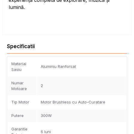
experiență completă de explorare, muzică și
lumină.
Specificatii
Material
Aluminiu Ranforsat
Sasiu
Numar
2
Motoare
Tip Motor
Motor Brushless cu Auto-Curatare
Putere
300W
Garantie
6 luni