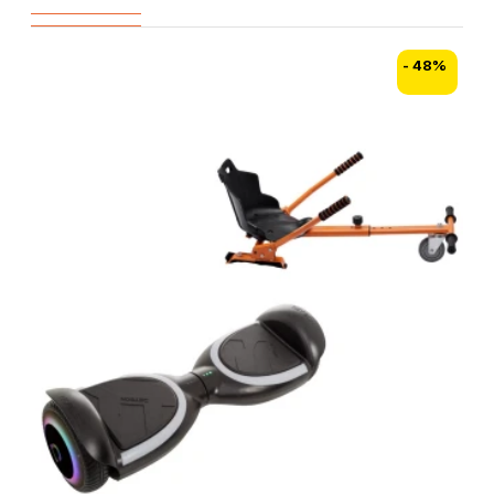
- 48%