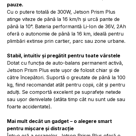
pauze.
Cu o putere totală de 300W, Jetson Prism Plus
atinge viteze de până la 16 km/h și urcă pante de
până la 10°. Bateria performantă Li-Ion de 36V, 2Ah
oferă o autonomie de până la 16 km, ideală pentru
plimbări extinse prin cartier, parc sau zone urbane.
Stabil, intuitiv și pregătit pentru toate vârstele
Dotat cu funcția de auto-balans permanent activă,
Jetson Prism Plus este ușor de folosit chiar și de
către începători. Suportă o greutate de până la 100
kg, fiind recomandat atât pentru copii, cât și pentru
adulți. Se comportă excelent pe suprafețe netede
sau ușor denivelate (atâta timp cât nu sunt ude sau
foarte accidentate).
Mai mult decât un gadget – o alegere smart
pentru mișcare și distracție
Într-o eră a ecranelor, Jetson Prism Plus oferă o