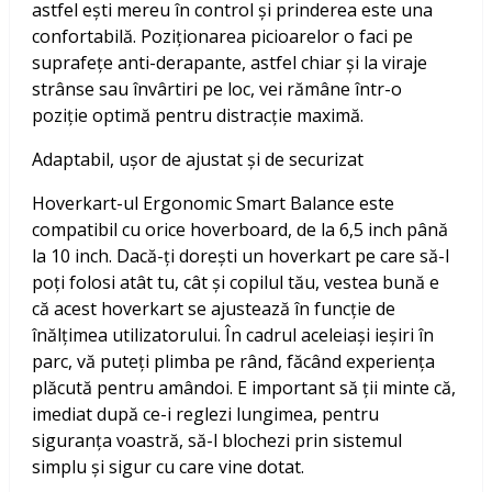
astfel ești mereu în control și prinderea este una
confortabilă. Poziționarea picioarelor o faci pe
suprafețe anti-derapante, astfel chiar și la viraje
strânse sau învârtiri pe loc, vei rămâne într-o
poziție optimă pentru distracție maximă.
Adaptabil, ușor de ajustat și de securizat
Hoverkart-ul Ergonomic Smart Balance este
compatibil cu orice hoverboard, de la 6,5 inch până
la 10 inch. Dacă-ți dorești un hoverkart pe care să-l
poți folosi atât tu, cât și copilul tău, vestea bună e
că acest hoverkart se ajustează în funcție de
înălțimea utilizatorului. În cadrul aceleiași ieșiri în
parc, vă puteți plimba pe rând, făcând experiența
plăcută pentru amândoi. E important să ții minte că,
imediat după ce-i reglezi lungimea, pentru
siguranța voastră, să-l blochezi prin sistemul
simplu și sigur cu care vine dotat.