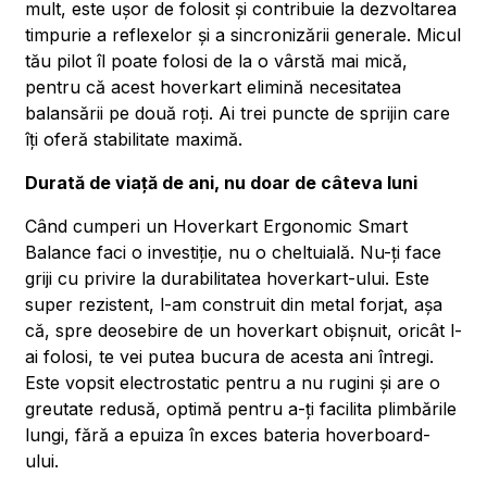
mult, este ușor de folosit și contribuie la dezvoltarea
timpurie a reflexelor și a sincronizării generale. Micul
tău pilot îl poate folosi de la o vârstă mai mică,
pentru că acest hoverkart elimină necesitatea
balansării pe două roți. Ai trei puncte de sprijin care
îți oferă stabilitate maximă.
Durată de viață de ani, nu doar de câteva luni
Când cumperi un Hoverkart Ergonomic Smart
Balance faci o investiție, nu o cheltuială. Nu-ți face
griji cu privire la durabilitatea hoverkart-ului. Este
super rezistent, l-am construit din metal forjat, așa
că, spre deosebire de un hoverkart obișnuit, oricât l-
ai folosi, te vei putea bucura de acesta ani întregi.
Este vopsit electrostatic pentru a nu rugini și are o
greutate redusă, optimă pentru a-ți facilita plimbările
lungi, fără a epuiza în exces bateria hoverboard-
ului.