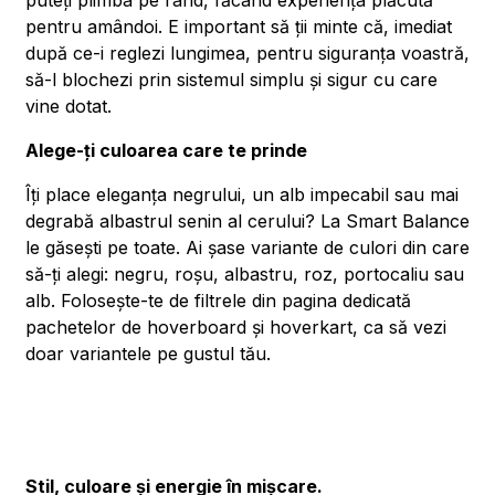
puteți plimba pe rând, făcând experiența plăcută
pentru amândoi. E important să ții minte că, imediat
după ce-i reglezi lungimea, pentru siguranța voastră,
să-l blochezi prin sistemul simplu și sigur cu care
vine dotat.
Alege-ți culoarea care te prinde
Îți place eleganța negrului, un alb impecabil sau mai
degrabă albastrul senin al cerului? La Smart Balance
le găsești pe toate. Ai șase variante de culori din care
să-ți alegi: negru, roșu, albastru, roz, portocaliu sau
alb. Folosește-te de filtrele din pagina dedicată
pachetelor de hoverboard și hoverkart, ca să vezi
doar variantele pe gustul tău.
Stil, culoare și energie în mișcare.