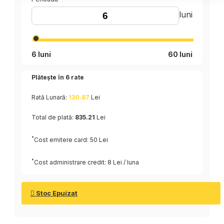
luni
6 luni
60 luni
Plătește în
6
rate
Rată Lunară:
130.87
Lei
Total de plată:
835.21
Lei
*
Cost emitere card: 50 Lei
*
Cost administrare credit: 8 Lei / luna
Stoc Epuizat