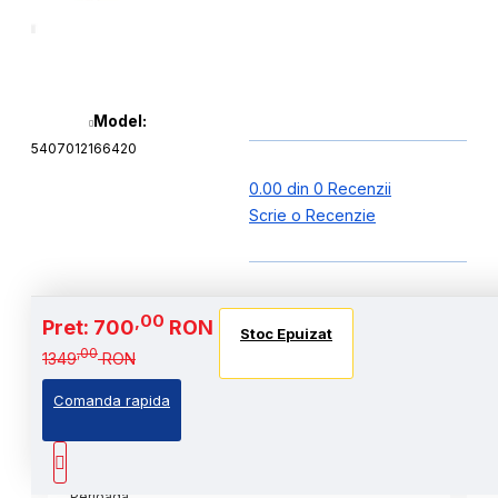
Model:
5407012166420
0.00 din 0 Recenzii
Scrie o Recenzie
,00
Pret: 700
RON
Stoc Epuizat
,00
1349
RON
Comanda rapida
,00
Cost Produs
:700
Lei
Perioada