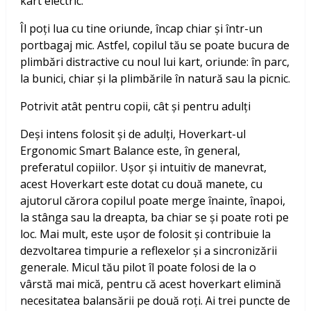
kart electric.
Îl poți lua cu tine oriunde, încap chiar și într-un
portbagaj mic. Astfel, copilul tău se poate bucura de
plimbări distractive cu noul lui kart, oriunde: în parc,
la bunici, chiar și la plimbările în natură sau la picnic.
Potrivit atât pentru copii, cât și pentru adulți
Deși intens folosit și de adulți, Hoverkart-ul
Ergonomic Smart Balance este, în general,
preferatul copiilor. Ușor și intuitiv de manevrat,
acest Hoverkart este dotat cu două manete, cu
ajutorul cărora copilul poate merge înainte, înapoi,
la stânga sau la dreapta, ba chiar se și poate roti pe
loc. Mai mult, este ușor de folosit și contribuie la
dezvoltarea timpurie a reflexelor și a sincronizării
generale. Micul tău pilot îl poate folosi de la o
vârstă mai mică, pentru că acest hoverkart elimină
necesitatea balansării pe două roți. Ai trei puncte de