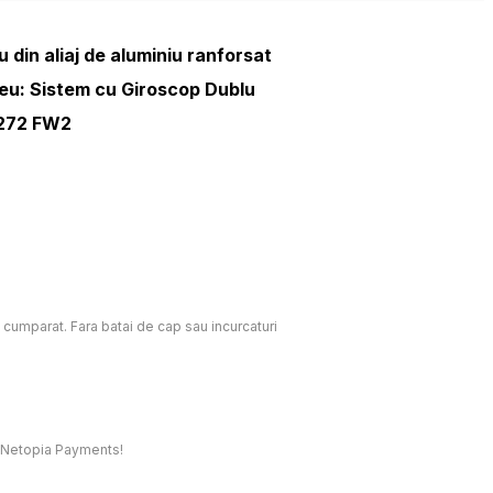
din aliaj de aluminiu ranforsat
eu: Sistem cu Giroscop Dublu
2272 FW2
c cumparat. Fara batai de cap sau incurcaturi
t, Netopia Payments!