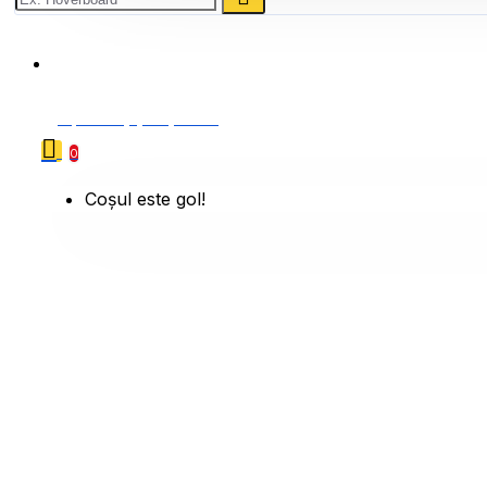
0786 222 888
0 produs(e) - 0,00 Lei
0
Coșul este gol!