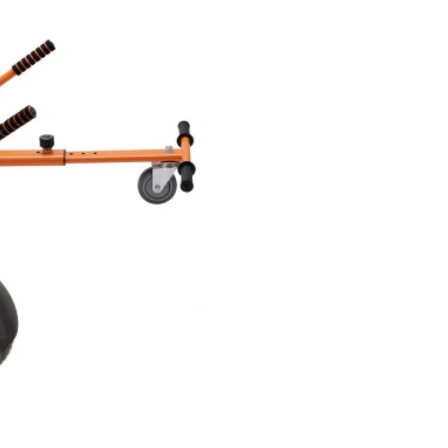
,00
Pret: 750
R
,00
1449
RON
Stoc Epuizat
Comanda rapida