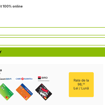
it 100% online
Y