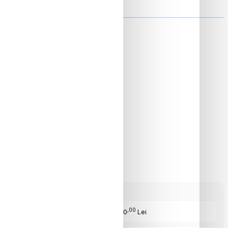
ON
,00
Cost Produs
:750
Lei