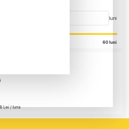
luni
60 luni
i
i
8 Lei / luna