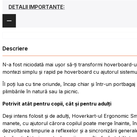
DETALII IMPORTANTE:
Descriere
N-a fost niciodată mai ușor să-ți transformi hoverboard-ul
montezi simplu și rapid pe hoverboard cu ajutorul sistemului
Îl poți lua cu tine oriunde, încap chiar și într-un portbagaj 
plimbările în natură sau la picnic.
Potrivit atât pentru copii, cât și pentru adulți
Deși intens folosit și de adulți, Hoverkart-ul Ergonomic Sm
manete, cu ajutorul cărora copilul poate merge înainte, înap
dezvoltarea timpurie a reflexelor și a sincronizării general