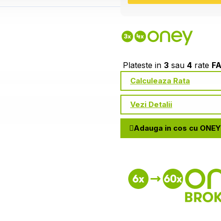
Plateste in
3
sau
4
rate
F
Calculeaza Rata
Vezi Detalii
Adauga in cos cu ONEY