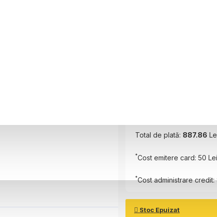
Perioada
6 luni
Plătește în
6
rate
Rată Lunară:
139.64
Lei
Total de plată:
887.86
Le
*
Cost emitere card: 50 Le
*
Cost administrare credit: 
Stoc Epuizat