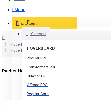
Menu
NAVIGARE
Categorii
Hoverboard
HOVERBOARD
Hoverboard Kart
Regular PRO
Transformers PRO
Pachet Hoverboard 6.5 inch cu Scaun Standard, Je
Hummer PRO
Offroad PRO
Regular Core
Jetson Prism