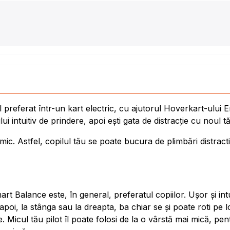
 preferat într-un kart electric, cu ajutorul Hoverkart-ului
 intuitiv de prindere, apoi ești gata de distracție cu noul tă
mic. Astfel, copilul tău se poate bucura de plimbări distractiv
art Balance este, în general, preferatul copiilor. Ușor și i
oi, la stânga sau la dreapta, ba chiar se și poate roti pe lo
e. Micul tău pilot îl poate folosi de la o vârstă mai mică, p