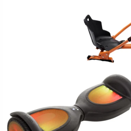
Hoverboard Kart
SCUTERE ELECTRICE
Moped/Harley Electric
Scutere Horwin
Motociclete Gowow
Motociclete Sur-Ron
ACCESORII
Accesorii de siguranta
Huse si Ghiozdane
Incarcatoare
Baterii