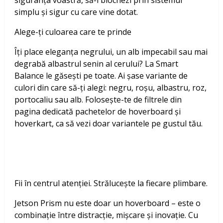
siguranța voastră, să-l blochezi prin sistemul
simplu și sigur cu care vine dotat.
Alege-ți culoarea care te prinde
Îți place eleganța negrului, un alb impecabil sau mai
degrabă albastrul senin al cerului? La Smart
Balance le găsești pe toate. Ai șase variante de
culori din care să-ți alegi: negru, roșu, albastru, roz,
portocaliu sau alb. Folosește-te de filtrele din
pagina dedicată pachetelor de hoverboard și
hoverkart, ca să vezi doar variantele pe gustul tău.
Fii în centrul atenției. Strălucește la fiecare plimbare.
Jetson Prism nu este doar un hoverboard – este o
combinație între distracție, mișcare și inovație. Cu