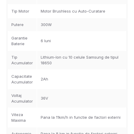
Tip Motor
Motor Brushless cu Auto-Curatare
Putere
300W
Garantie
6 luni
Baterie
Tip
Lithium-Ion cu 10 celule Samsung de tipul
Acumulator
18650
Capacitate
2Ah
Acumulator
Voltaj
36V
Acumulator
Viteza
Pana la 11km/h in functie de factori externi
Maxima
Autonomie
Pana la 8 km in functie de factori externi