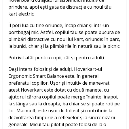
hoverboard cu ajutorul sistemului intuitiv de
prindere, apoi ești gata de distracție cu noul tău
kart electric.
Îl poți lua cu tine oriunde, încap chiar și într-un
portbagaj mic. Astfel, copilul tău se poate bucura de
plimbări distractive cu noul lui kart, oriunde: în parc,
la bunici, chiar și la plimbările în natură sau la picnic.
Potrivit atât pentru copii, cât și pentru adulți
Deși intens folosit și de adulți, Hoverkart-ul
Ergonomic Smart Balance este, în general,
preferatul copiilor. Ușor și intuitiv de manevrat,
acest Hoverkart este dotat cu două manete, cu
ajutorul cărora copilul poate merge înainte, înapoi,
la stânga sau la dreapta, ba chiar se și poate roti pe
loc. Mai mult, este ușor de folosit și contribuie la
dezvoltarea timpurie a reflexelor și a sincronizării
generale. Micul tău pilot îl poate folosi de la o