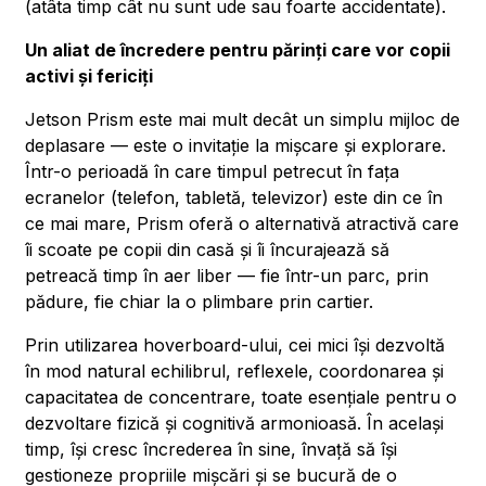
(atâta timp cât nu sunt ude sau foarte accidentate).
Un aliat de încredere pentru părinți care vor copii
activi și fericiți
Jetson Prism este mai mult decât un simplu mijloc de
deplasare — este o invitație la mișcare și explorare.
Într-o perioadă în care timpul petrecut în fața
ecranelor (telefon, tabletă, televizor) este din ce în
ce mai mare, Prism oferă o alternativă atractivă care
îi scoate pe copii din casă și îi încurajează să
petreacă timp în aer liber — fie într-un parc, prin
pădure, fie chiar la o plimbare prin cartier.
Prin utilizarea hoverboard-ului, cei mici își dezvoltă
în mod natural echilibrul, reflexele, coordonarea și
capacitatea de concentrare, toate esențiale pentru o
dezvoltare fizică și cognitivă armonioasă. În același
timp, își cresc încrederea în sine, învață să își
gestioneze propriile mișcări și se bucură de o