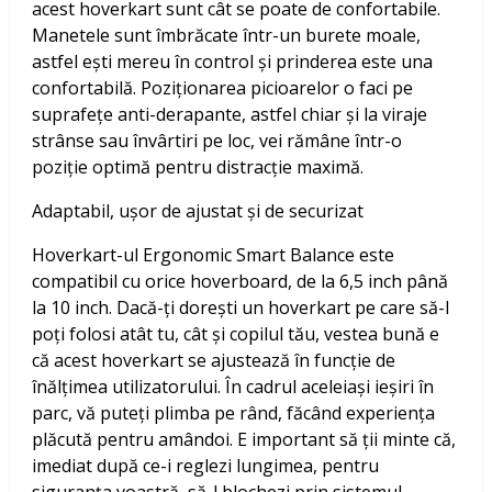
acest hoverkart sunt cât se poate de confortabile.
Manetele sunt îmbrăcate într-un burete moale,
astfel ești mereu în control și prinderea este una
confortabilă. Poziționarea picioarelor o faci pe
suprafețe anti-derapante, astfel chiar și la viraje
strânse sau învârtiri pe loc, vei rămâne într-o
poziție optimă pentru distracție maximă.
Adaptabil, ușor de ajustat și de securizat
Hoverkart-ul Ergonomic Smart Balance este
compatibil cu orice hoverboard, de la 6,5 inch până
la 10 inch. Dacă-ți dorești un hoverkart pe care să-l
poți folosi atât tu, cât și copilul tău, vestea bună e
că acest hoverkart se ajustează în funcție de
înălțimea utilizatorului. În cadrul aceleiași ieșiri în
parc, vă puteți plimba pe rând, făcând experiența
plăcută pentru amândoi. E important să ții minte că,
imediat după ce-i reglezi lungimea, pentru