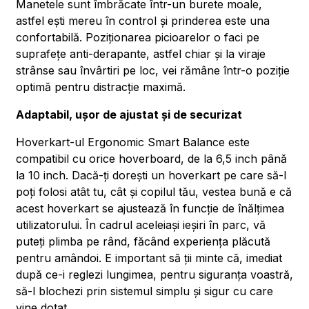
Manetele sunt îmbrăcate într-un burete moale,
astfel ești mereu în control și prinderea este una
confortabilă. Poziționarea picioarelor o faci pe
suprafețe anti-derapante, astfel chiar și la viraje
strânse sau învârtiri pe loc, vei rămâne într-o poziție
optimă pentru distracție maximă.
Adaptabil, ușor de ajustat și de securizat
Hoverkart-ul Ergonomic Smart Balance este
compatibil cu orice hoverboard, de la 6,5 inch până
la 10 inch. Dacă-ți dorești un hoverkart pe care să-l
poți folosi atât tu, cât și copilul tău, vestea bună e că
acest hoverkart se ajustează în funcție de înălțimea
utilizatorului. În cadrul aceleiași ieșiri în parc, vă
puteți plimba pe rând, făcând experiența plăcută
pentru amândoi. E important să ții minte că, imediat
după ce-i reglezi lungimea, pentru siguranța voastră,
să-l blochezi prin sistemul simplu și sigur cu care
vine dotat.