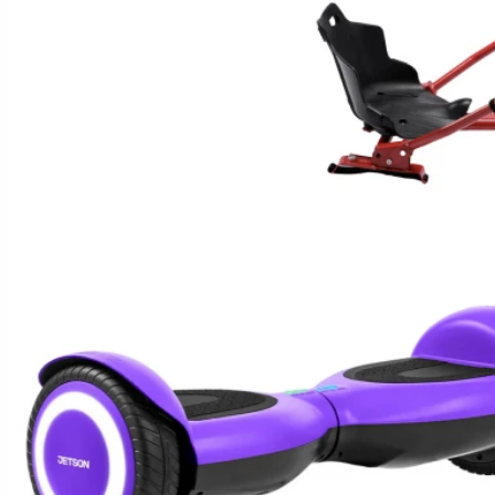
Hoverboard Kart
SCUTERE ELECTRICE
Moped/Harley Electric
Scutere Horwin
Motociclete Gowow
Motociclete Sur-Ron
ACCESORII
Accesorii de siguranta
Huse si Ghiozdane
Incarcatoare
Baterii