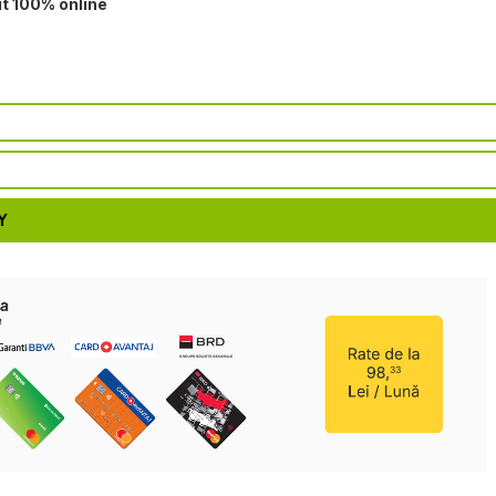
it 100% online
Y