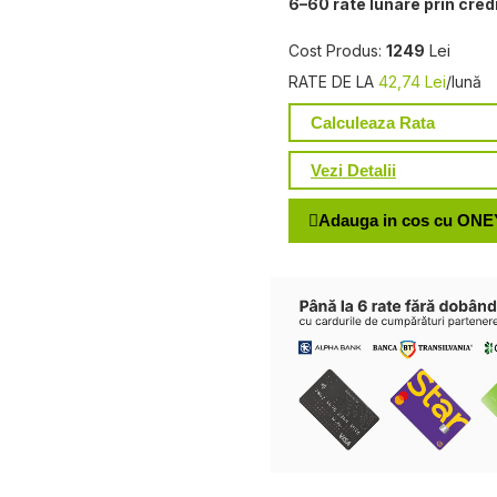
6–60 rate lunare prin cred
Cost Produs:
1249
Lei
RATE DE LA
42,74 Lei
/lună
Calculeaza Rata
Vezi Detalii
Adauga in cos cu ONE