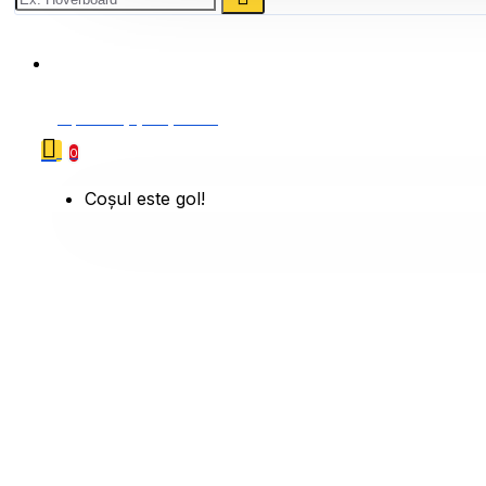
0786 222 888
0 produs(e) - 0,00 Lei
0
Coșul este gol!