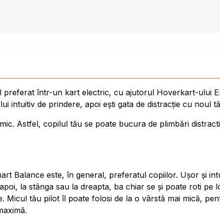
 preferat într-un kart electric, cu ajutorul Hoverkart-ului
 intuitiv de prindere, apoi ești gata de distracție cu noul tă
mic. Astfel, copilul tău se poate bucura de plimbări distractiv
art Balance este, în general, preferatul copiilor. Ușor și i
oi, la stânga sau la dreapta, ba chiar se și poate roti pe lo
e. Micul tău pilot îl poate folosi de la o vârstă mai mică, p
 maximă.