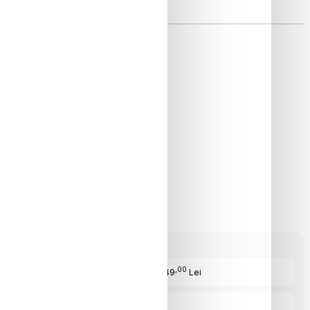
ON
,00
Cost Produs
:1249
Lei