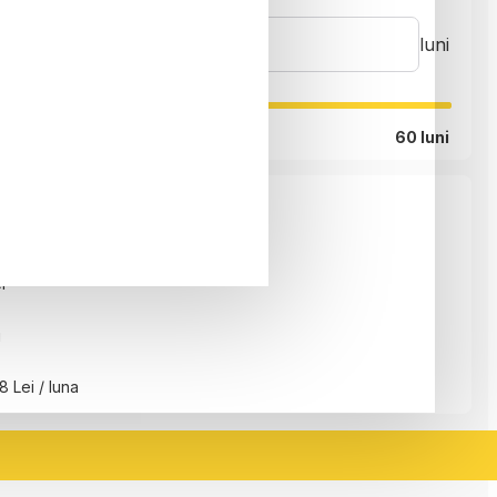
luni
60 luni
i
i
8 Lei / luna