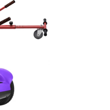
,00
Pret: 1249
R
Stoc Epuizat
Comanda rapida