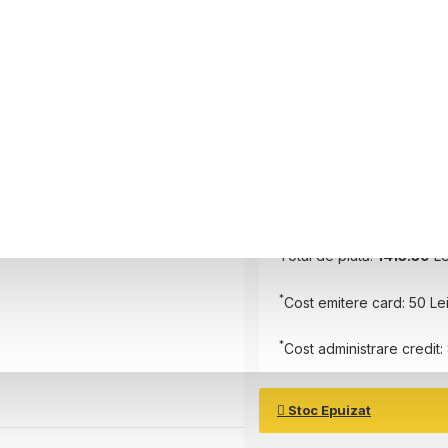
Perioada
6 luni
Plătește în
6
rate
Rată Lunară:
227.23
Lei
Total de plată:
1413.39
Le
*
Cost emitere card: 50 Le
*
Cost administrare credit: 
Stoc Epuizat