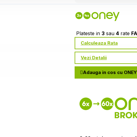
Plateste in
3
sau
4
rate
F
Calculeaza Rata
Vezi Detalii
Adauga in cos cu ONEY