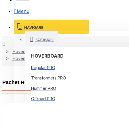
Menu
NAVIGARE
Categorii
Hoverboard
HOVERBOARD
Hoverboard Kart
Regular PRO
Transformers PRO
Pachet Hoverboard 6.5 inch cu Scaun Standard, Je
Hummer PRO
Offroad PRO
Regular Core
Jetson Prism