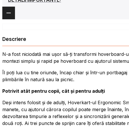
Descriere
N-a fost niciodată mai ușor să-ți transformi hoverboard-ul
montezi simplu și rapid pe hoverboard cu ajutorul sistemului
Îl poți lua cu tine oriunde, încap chiar și într-un portbagaj 
plimbările în natură sau la picnic.
Potrivit atât pentru copii, cât și pentru adulți
Deși intens folosit și de adulți, Hoverkart-ul Ergonomic Sm
manete, cu ajutorul cărora copilul poate merge înainte, înap
dezvoltarea timpurie a reflexelor și a sincronizării general
două roți. Ai trei puncte de sprijin care îți oferă stabilitate