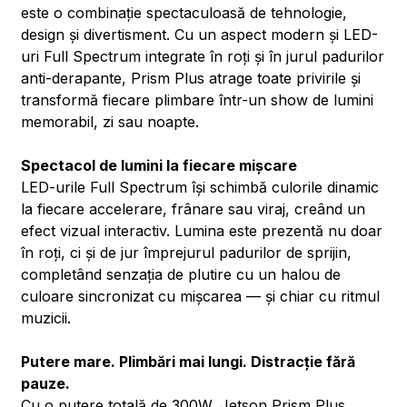
este o combinație spectaculoasă de tehnologie,
design și divertisment. Cu un aspect modern și LED-
uri Full Spectrum integrate în roți și în jurul padurilor
anti-derapante, Prism Plus atrage toate privirile și
transformă fiecare plimbare într-un show de lumini
memorabil, zi sau noapte.
Spectacol de lumini la fiecare mișcare
LED-urile Full Spectrum își schimbă culorile dinamic
la fiecare accelerare, frânare sau viraj, creând un
efect vizual interactiv. Lumina este prezentă nu doar
în roți, ci și de jur împrejurul padurilor de sprijin,
completând senzația de plutire cu un halou de
culoare sincronizat cu mișcarea — și chiar cu ritmul
muzicii.
Putere mare. Plimbări mai lungi. Distracție fără
pauze.
Cu o putere totală de 300W, Jetson Prism Plus