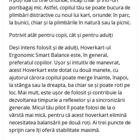
Îl poți lua cu tine oriunde, încap chiar și într-un
portbagaj mic. Astfel, copilul tău se poate bucura de
plimbări distractive cu noul lui kart, oriunde: în parc,
la bunici, chiar și la plimbările în natură sau la picnic.
Potrivit atât pentru copii, cât și pentru adulți
Deși intens folosit și de adulți, Hoverkart-ul
Ergonomic Smart Balance este, în general,
preferatul copiilor. Ușor și intuitiv de manevrat,
acest Hoverkart este dotat cu două manete, cu
ajutorul cărora copilul poate merge înainte, înapoi,
la stânga sau la dreapta, ba chiar se și poate roti pe
loc. Mai mult, este ușor de folosit și contribuie la
dezvoltarea timpurie a reflexelor și a sincronizării
generale. Micul tău pilot îl poate folosi de la o
vârstă mai mică, pentru că acest hoverkart elimină
necesitatea balansării pe două roți. Ai trei puncte de
sprijin care îți oferă stabilitate maximă.