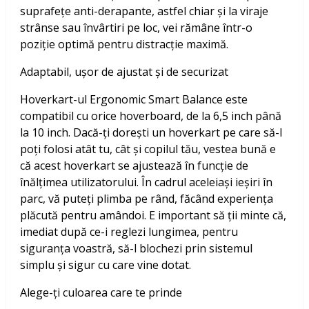
suprafețe anti-derapante, astfel chiar și la viraje
strânse sau învârtiri pe loc, vei rămâne într-o
poziție optimă pentru distracție maximă.
Adaptabil, ușor de ajustat și de securizat
Hoverkart-ul Ergonomic Smart Balance este
compatibil cu orice hoverboard, de la 6,5 inch până
la 10 inch. Dacă-ți dorești un hoverkart pe care să-l
poți folosi atât tu, cât și copilul tău, vestea bună e
că acest hoverkart se ajustează în funcție de
înălțimea utilizatorului. În cadrul aceleiași ieșiri în
parc, vă puteți plimba pe rând, făcând experiența
plăcută pentru amândoi. E important să ții minte că,
imediat după ce-i reglezi lungimea, pentru
siguranța voastră, să-l blochezi prin sistemul
simplu și sigur cu care vine dotat.
Alege-ți culoarea care te prinde