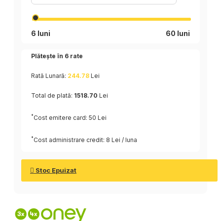
6 luni
60 luni
Plătește în
6
rate
Rată Lunară:
244.78
Lei
Total de plată:
1518.70
Lei
*
Cost emitere card: 50 Lei
*
Cost administrare credit: 8 Lei / luna
Stoc Epuizat