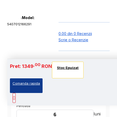
Model:
5407012166291
0.00 din 0 Recenzii
Scrie o Recenzie
,00
Pret: 1349
RON
Stoc Epuizat
Comanda rapida
,00
Cost Produs
:1349
Lei
Perioada
luni