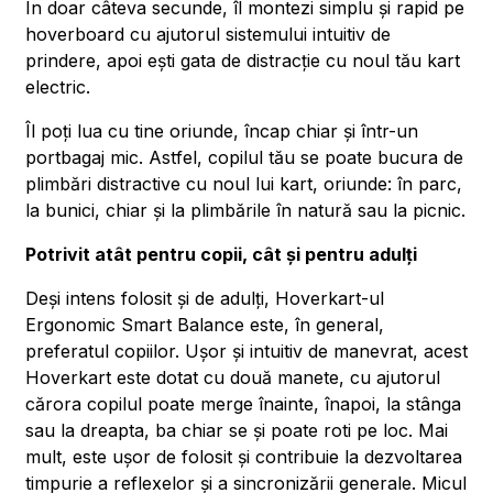
În doar câteva secunde, îl montezi simplu și rapid pe
hoverboard cu ajutorul sistemului intuitiv de
prindere, apoi ești gata de distracție cu noul tău kart
electric.
Îl poți lua cu tine oriunde, încap chiar și într-un
portbagaj mic. Astfel, copilul tău se poate bucura de
plimbări distractive cu noul lui kart, oriunde: în parc,
la bunici, chiar și la plimbările în natură sau la picnic.
Potrivit atât pentru copii, cât și pentru adulți
Deși intens folosit și de adulți, Hoverkart-ul
Ergonomic Smart Balance este, în general,
preferatul copiilor. Ușor și intuitiv de manevrat, acest
Hoverkart este dotat cu două manete, cu ajutorul
cărora copilul poate merge înainte, înapoi, la stânga
sau la dreapta, ba chiar se și poate roti pe loc. Mai
mult, este ușor de folosit și contribuie la dezvoltarea
timpurie a reflexelor și a sincronizării generale. Micul