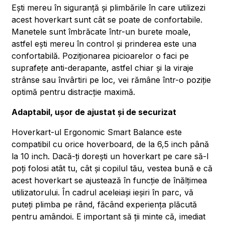
Ești mereu în siguranță și plimbările în care utilizezi
acest hoverkart sunt cât se poate de confortabile.
Manetele sunt îmbrăcate într-un burete moale,
astfel ești mereu în control și prinderea este una
confortabilă. Poziționarea picioarelor o faci pe
suprafețe anti-derapante, astfel chiar și la viraje
strânse sau învârtiri pe loc, vei rămâne într-o poziție
optimă pentru distracție maximă.
Adaptabil, ușor de ajustat și de securizat
Hoverkart-ul Ergonomic Smart Balance este
compatibil cu orice hoverboard, de la 6,5 inch până
la 10 inch. Dacă-ți dorești un hoverkart pe care să-l
poți folosi atât tu, cât și copilul tău, vestea bună e că
acest hoverkart se ajustează în funcție de înălțimea
utilizatorului. În cadrul aceleiași ieșiri în parc, vă
puteți plimba pe rând, făcând experiența plăcută
pentru amândoi. E important să ții minte că, imediat