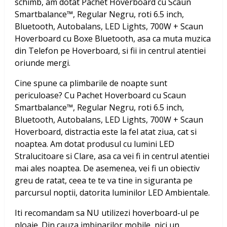
schimb, am dotat
Pachet Hoverboard cu Scaun
Smartbalance™, Regular Negru, roti 6.5 inch,
Bluetooth, Autobalans, LED Lights, 700W + Scaun
Hoverboard
cu Boxe Bluetooth, asa ca muta muzica
din Telefon pe Hoverboard, si fii in centrul atentiei
oriunde mergi.
Cine spune ca plimbarile de noapte sunt
periculoase? Cu
Pachet Hoverboard cu Scaun
Smartbalance™, Regular Negru, roti 6.5 inch,
Bluetooth, Autobalans, LED Lights, 700W + Scaun
Hoverboard
, distractia este la fel atat ziua, cat si
noaptea. Am dotat produsul cu lumini LED
Stralucitoare si Clare, asa ca vei fi in centrul atentiei
mai ales noaptea. De asemenea, vei fi un obiectiv
greu de ratat, ceea te te va tine in siguranta pe
parcursul noptii, datorita luminilor LED Ambientale.
Iti recomandam sa NU utilizezi hoverboard-ul pe
ploaie. Din cauza imbinarilor mobile, nici un