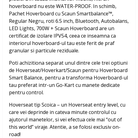
hoverboard nu este WATER-PROOF. In schimb,
Pachet Hoverboard cu Scaun Smartbalance™,
Regular Negru, roti 6.5 inch, Bluetooth, Autobalans,
LED Lights, 700W + Scaun Hoverboard
are un
certificat de izolare IPV54, ceea ce inseamna ca
interiorul hoverboard-ul tau este ferit de praf
granular si particule reziduale.
Poti achizitiona separat unul dintre cele trei optiuni
de Hoverseat/Hoverkart/Scaun pentru Hoverboard
Smart Balance, pentru a transforma Hoverboard-ul
tau preferat intr-un Go-Kart cu manete dedicate
pentru control.
Hoverseat tip Scoica – un Hoverseat entry level, cu
care vei deprinde in cateva minute controlul cu
ajutorul manetelor, si vei efectua cele mai “out of
this world” viraje. Atentie, a se folosi exclusiv on-
road!