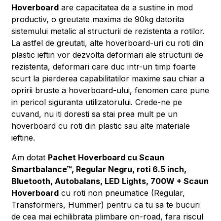
Hoverboard
are capacitatea de a sustine in mod
productiv, o greutate maxima de 90kg datorita
sistemului metalic al structurii de rezistenta a rotilor.
La astfel de greutati, alte hoverboard-uri cu roti din
plastic ieftin vor dezvolta deformari ale structurii de
rezistenta, deformari care duc intr-un timp foarte
scurt la pierderea capabilitatilor maxime sau chiar a
opririi bruste a hoverboard-ului, fenomen care pune
in pericol siguranta utilizatorului. Crede-ne pe
cuvand, nu iti doresti sa stai prea mult pe un
hoverboard cu roti din plastic sau alte materiale
ieftine.
Am dotat
Pachet Hoverboard cu Scaun
Smartbalance™, Regular Negru, roti 6.5 inch,
Bluetooth, Autobalans, LED Lights, 700W + Scaun
Hoverboard
cu roti non pneumatice (Regular,
Transformers, Hummer) pentru ca tu sa te bucuri
de cea mai echilibrata plimbare on-road, fara riscul