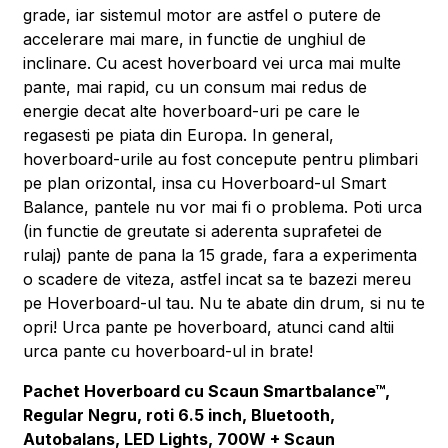
grade, iar sistemul motor are astfel o putere de
accelerare mai mare, in functie de unghiul de
inclinare. Cu acest hoverboard vei urca mai multe
pante, mai rapid, cu un consum mai redus de
energie decat alte hoverboard-uri pe care le
regasesti pe piata din Europa. In general,
hoverboard-urile au fost concepute pentru plimbari
pe plan orizontal, insa cu Hoverboard-ul Smart
Balance, pantele nu vor mai fi o problema. Poti urca
(in functie de greutate si aderenta suprafetei de
rulaj) pante de pana la 15 grade, fara a experimenta
o scadere de viteza, astfel incat sa te bazezi mereu
pe Hoverboard-ul tau. Nu te abate din drum, si nu te
opri! Urca pante pe hoverboard, atunci cand altii
urca pante cu hoverboard-ul in brate!
Pachet Hoverboard cu Scaun Smartbalance™,
Regular Negru, roti 6.5 inch, Bluetooth,
Autobalans, LED Lights, 700W + Scaun