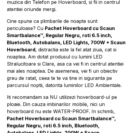
muzica din Telefon pe Hoverboard, si fii in centrul
atentiei oriunde mergi.
Cine spune ca plimbarile de noapte sunt
periculoase? Cu
Pachet Hoverboard cu Scaun
Smartbalance™, Regular Negru, roti 6.5 inch,
Bluetooth, Autobalans, LED Lights, 700W + Scaun
Hoverboard
, distractia este la fel atat ziua, cat si
noaptea. Am dotat produsul cu lumini LED
Stralucitoare si Clare, asa ca vei fi in centrul atentiei
mai ales noaptea. De asemenea, vei fi un obiectiv
greu de ratat, ceea te te va tine in siguranta pe
parcursul noptii, datorita luminilor LED Ambientale.
Iti recomandam sa NU utilizezi hoverboard-ul pe
ploaie. Din cauza imbinarilor mobile, nici un
hoverboard nu este WATER-PROOF. In schimb,
Pachet Hoverboard cu Scaun Smartbalance™,
Regular Negru, roti 6.5 inch, Bluetooth,
Autobalans, LED Lights, 700W + Scaun