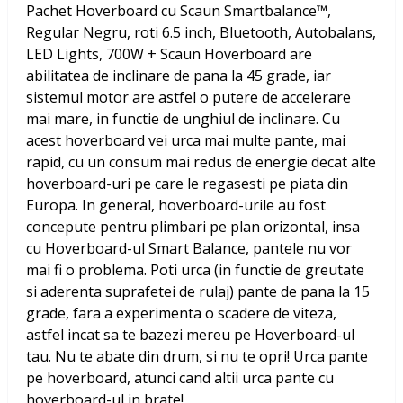
Pachet Hoverboard cu Scaun Smartbalance™,
Regular Negru, roti 6.5 inch, Bluetooth, Autobalans,
LED Lights, 700W + Scaun Hoverboard
are
abilitatea de inclinare de pana la 45 grade, iar
sistemul motor are astfel o putere de accelerare
mai mare, in functie de unghiul de inclinare. Cu
acest hoverboard vei urca mai multe pante, mai
rapid, cu un consum mai redus de energie decat alte
hoverboard-uri pe care le regasesti pe piata din
Europa. In general, hoverboard-urile au fost
concepute pentru plimbari pe plan orizontal, insa
cu Hoverboard-ul Smart Balance, pantele nu vor
mai fi o problema. Poti urca (in functie de greutate
si aderenta suprafetei de rulaj) pante de pana la 15
grade, fara a experimenta o scadere de viteza,
astfel incat sa te bazezi mereu pe Hoverboard-ul
tau. Nu te abate din drum, si nu te opri! Urca pante
pe hoverboard, atunci cand altii urca pante cu
hoverboard-ul in brate!