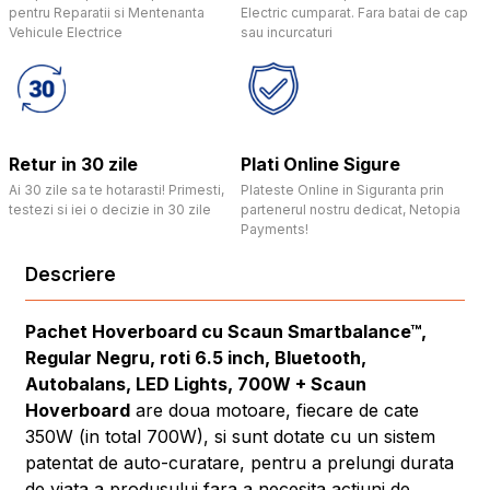
pentru Reparatii si Mentenanta
Electric cumparat. Fara batai de cap
Vehicule Electrice
sau incurcaturi
Retur in 30 zile
Plati Online Sigure
Ai 30 zile sa te hotarasti! Primesti,
Plateste Online in Siguranta prin
testezi si iei o decizie in 30 zile
partenerul nostru dedicat, Netopia
Payments!
Descriere
Pachet Hoverboard cu Scaun Smartbalance™,
Regular Negru, roti 6.5 inch, Bluetooth,
Autobalans, LED Lights, 700W + Scaun
Hoverboard
are doua motoare, fiecare de cate
350W (in total 700W), si sunt dotate cu un sistem
patentat de auto-curatare, pentru a prelungi durata
de viata a produsului fara a necesita actiuni de