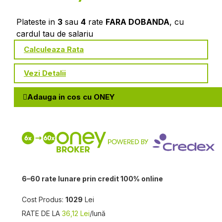
Plateste in
3
sau
4
rate
FARA DOBANDA
, cu
cardul tau de salariu
Calculeaza Rata
Vezi Detalii
Adauga in cos cu ONEY
6–60 rate lunare prin credit 100% online
Cost Produs:
1029
Lei
RATE DE LA
36,12 Lei
/lună