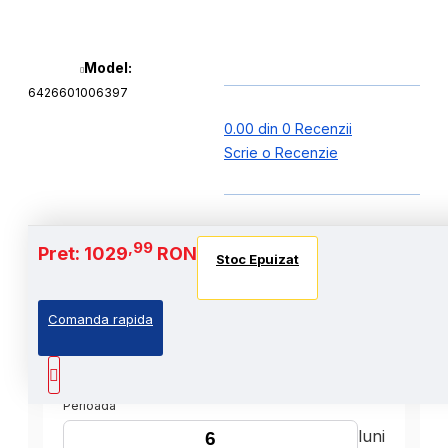
Model:
6426601006397
0.00 din 0 Recenzii
Scrie o Recenzie
,99
Pret: 1029
RON
Stoc Epuizat
Comanda rapida
,99
Cost Produs
:1029
Lei
Perioada
luni