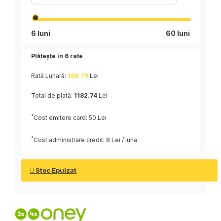
6 luni
60 luni
Plătește în
6
rate
Rată Lunară:
188.79
Lei
Total de plată:
1182.74
Lei
*
Cost emitere card: 50 Lei
*
Cost administrare credit: 8 Lei / luna
Stoc Epuizat