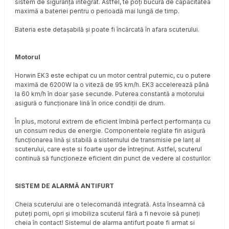
sistem de siguranță integrat. Astfel, te poți bucura de capacitatea
maximă a bateriei pentru o perioadă mai lungă de timp.
Bateria este detașabilă și poate fi încărcată în afara scuterului.
Motorul
Horwin EK3 este echipat cu un motor central puternic, cu o putere
maximă de 6200W la o viteză de 95 km/h. EK3 accelerează până
la 60 km/h în doar șase secunde. Puterea constantă a motorului
asigură o funcționare lină în orice condiții de drum.
În plus, motorul extrem de eficient îmbină perfect performanța cu
un consum redus de energie. Componentele reglate fin asigură
funcționarea lină și stabilă a sistemului de transmisie pe lanț al
scuterului, care este si foarte ușor de întreținut. Astfel, scuterul
continuă să funcționeze eficient din punct de vedere al costurilor.
SISTEM DE ALARMĂ ANTIFURT
Cheia scuterului are o telecomandă integrată. Asta înseamnă că
puteți porni, opri și imobiliza scuterul fără a fi nevoie să puneți
cheia în contact! Sistemul de alarma antifurt poate fi armat si