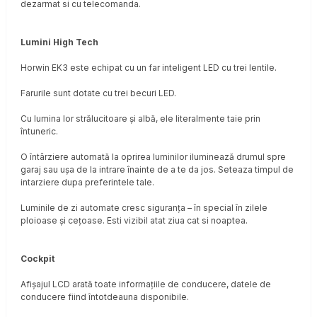
dezarmat si cu telecomanda.
Lumini High Tech
Horwin EK3 este echipat cu un far inteligent LED cu trei lentile.
Farurile sunt dotate cu trei becuri LED.
Cu lumina lor strălucitoare și albă, ele literalmente taie prin
întuneric.
O întârziere automată la oprirea luminilor iluminează drumul spre
garaj sau ușa de la intrare înainte de a te da jos. Seteaza timpul de
intarziere dupa preferintele tale.
Luminile de zi automate cresc siguranța – în special în zilele
ploioase și cețoase. Esti vizibil atat ziua cat si noaptea.
Cockpit
Afișajul LCD arată toate informațiile de conducere, datele de
conducere fiind întotdeauna disponibile.