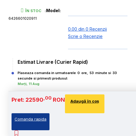
Model:
ÎN STOC
6426601020911
0.00 din 0 Recenzii
Scrie o Recenzie
Estimat Livrare (Curier Rapid)
Plaseaza comanda in urmatoarele
0
ore,
53
minute si
32
secunde si primesti produsul:
Marți, 11 Aug
,00
Pret: 22590
RON
Adaugă în coş
Comanda rapida
,00
Cost Produs
:22590
Lei