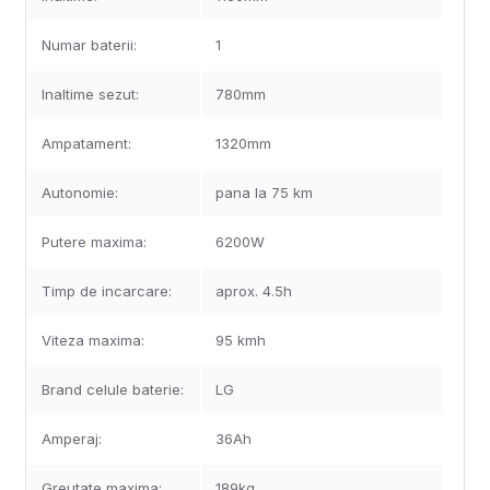
Numar baterii:
1
Inaltime sezut:
780mm
Ampatament:
1320mm
Autonomie:
pana la 75 km
Putere maxima:
6200W
Timp de incarcare:
aprox. 4.5h
Viteza maxima:
95 kmh
Brand celule baterie:
LG
Amperaj:
36Ah
Greutate maxima:
189kg