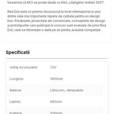
înseamnă că EK3 se poate lăuda cu titlul „câștigător reddot 2021”.
Red Dot este un premiu recunoscut la nivel internațional și unul
dintre cele mai importante repere de calitate pentru un design
bun. Produsele, proiectele de comunicare, conceptele de design
și prototipurile care participă la concurs sunt evaluate de juriul Red
Dot, care se întrunește o dată pe an pentru această competiție.
Specificatii
Voltaj Acumulator
72V
Lungime:
1900mm
Baterie:
Lithiu-Ion, detasabila
Latime:
690mm
Inaltime:
1130mm