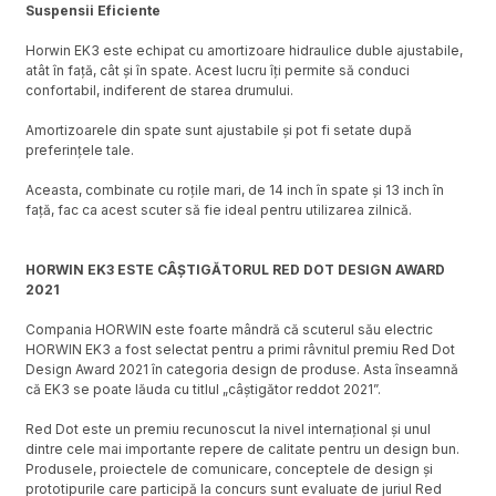
Suspensii Eficiente
Horwin EK3 este echipat cu amortizoare hidraulice duble ajustabile,
atât în față, cât și în spate. Acest lucru îți permite să conduci
confortabil, indiferent de starea drumului.
Amortizoarele din spate sunt ajustabile și pot fi setate după
preferințele tale.
Aceasta, combinate cu roțile mari, de 14 inch în spate și 13 inch în
față, fac ca acest scuter să fie ideal pentru utilizarea zilnică.
HORWIN EK3 ESTE CÂȘTIGĂTORUL RED DOT DESIGN AWARD
2021
Compania HORWIN este foarte mândră că scuterul său electric
HORWIN EK3 a fost selectat pentru a primi râvnitul premiu Red Dot
Design Award 2021 în categoria design de produse. Asta înseamnă
că EK3 se poate lăuda cu titlul „câștigător reddot 2021”.
Red Dot este un premiu recunoscut la nivel internațional și unul
dintre cele mai importante repere de calitate pentru un design bun.
Produsele, proiectele de comunicare, conceptele de design și
prototipurile care participă la concurs sunt evaluate de juriul Red