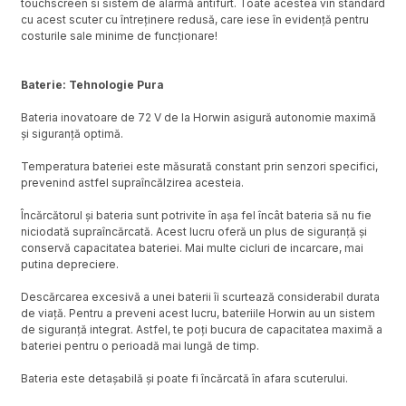
touchscreen si sistem de alarmă antifurt. Toate acestea vin standard
cu acest scuter cu întreținere redusă, care iese în evidență pentru
costurile sale minime de funcționare!
Baterie: Tehnologie Pura
Bateria inovatoare de 72 V de la Horwin asigură autonomie maximă
și siguranță optimă.
Temperatura bateriei este măsurată constant prin senzori specifici,
prevenind astfel supraîncălzirea acesteia.
Încărcătorul și bateria sunt potrivite în așa fel încât bateria să nu fie
niciodată supraîncărcată. Acest lucru oferă un plus de siguranță și
conservă capacitatea bateriei. Mai multe cicluri de incarcare, mai
putina depreciere.
Descărcarea excesivă a unei baterii îi scurtează considerabil durata
de viață. Pentru a preveni acest lucru, bateriile Horwin au un sistem
de siguranță integrat. Astfel, te poți bucura de capacitatea maximă a
bateriei pentru o perioadă mai lungă de timp.
Bateria este detașabilă și poate fi încărcată în afara scuterului.