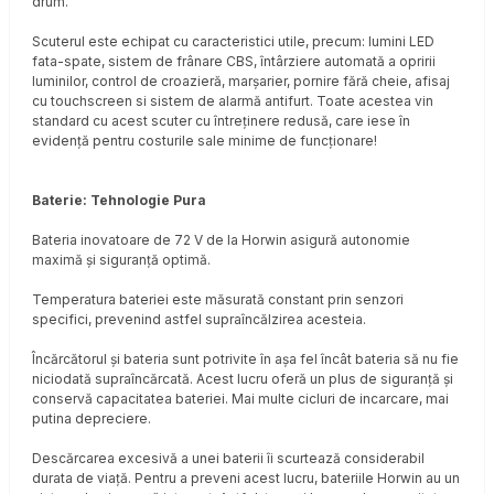
drum.
Scuterul este echipat cu caracteristici utile, precum: lumini LED
fata-spate, sistem de frânare CBS, întârziere automată a opririi
luminilor, control de croazieră, marșarier, pornire fără cheie, afisaj
cu touchscreen si sistem de alarmă antifurt. Toate acestea vin
standard cu acest scuter cu întreținere redusă, care iese în
evidență pentru costurile sale minime de funcționare!
Baterie: Tehnologie Pura
Bateria inovatoare de 72 V de la Horwin asigură autonomie
maximă și siguranță optimă.
Temperatura bateriei este măsurată constant prin senzori
specifici, prevenind astfel supraîncălzirea acesteia.
Încărcătorul și bateria sunt potrivite în așa fel încât bateria să nu fie
niciodată supraîncărcată. Acest lucru oferă un plus de siguranță și
conservă capacitatea bateriei. Mai multe cicluri de incarcare, mai
putina depreciere.
Descărcarea excesivă a unei baterii îi scurtează considerabil
durata de viață. Pentru a preveni acest lucru, bateriile Horwin au un