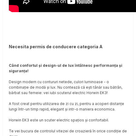
Necesita permis de conducere categoria A
Când confortul şi design-ul de lux întâlnesc performanţa şi
siguranța!
Design modern cu contururi netede, culori luminoase - o
combinație de modă și lux. Nu contează că eşti tânăr sau bătrân,
bărbat sau femeie: vei iubi scuterul electric Horwin EK3!
A fost creat pentru utilizarea de zi cu zi, pentru a acoperi distanţe
lungi într-un timp rapid, elegant și intr-o maniera economica.
Horwin EK3 este un scuter electric spațios și confortabil.
Te vei bucura de controlul vitezei de croazieră în orice condiție de