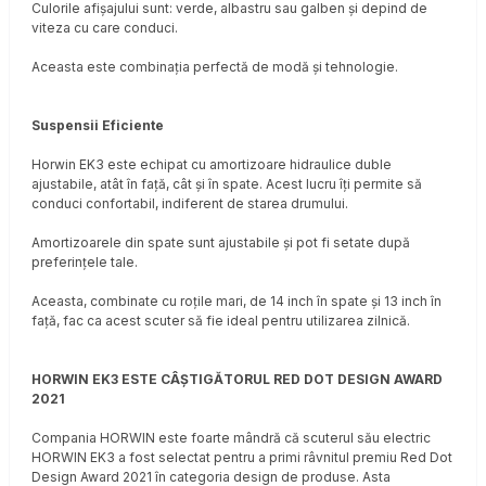
Culorile afișajului sunt: verde, albastru sau galben și depind de
viteza cu care conduci.
Aceasta este combinația perfectă de modă și tehnologie.
Suspensii Eficiente
Horwin EK3 este echipat cu amortizoare hidraulice duble
ajustabile, atât în față, cât și în spate. Acest lucru îți permite să
conduci confortabil, indiferent de starea drumului.
Amortizoarele din spate sunt ajustabile și pot fi setate după
preferințele tale.
Aceasta, combinate cu roțile mari, de 14 inch în spate și 13 inch în
față, fac ca acest scuter să fie ideal pentru utilizarea zilnică.
HORWIN EK3 ESTE CÂȘTIGĂTORUL RED DOT DESIGN AWARD
2021
Compania HORWIN este foarte mândră că scuterul său electric
HORWIN EK3 a fost selectat pentru a primi râvnitul premiu Red Dot
Design Award 2021 în categoria design de produse. Asta