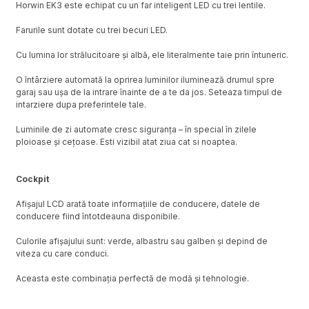
Horwin EK3 este echipat cu un far inteligent LED cu trei lentile.
Farurile sunt dotate cu trei becuri LED.
Cu lumina lor strălucitoare și albă, ele literalmente taie prin întuneric.
O întârziere automată la oprirea luminilor iluminează drumul spre
garaj sau ușa de la intrare înainte de a te da jos. Seteaza timpul de
intarziere dupa preferintele tale.
Luminile de zi automate cresc siguranța – în special în zilele
ploioase și cețoase. Esti vizibil atat ziua cat si noaptea.
Cockpit
Afișajul LCD arată toate informațiile de conducere, datele de
conducere fiind întotdeauna disponibile.
Culorile afișajului sunt: verde, albastru sau galben și depind de
viteza cu care conduci.
Aceasta este combinația perfectă de modă și tehnologie.