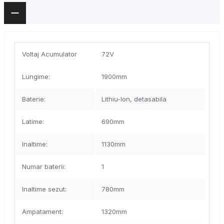
Voltaj Acumulator
72V
Lungime:
1900mm
Baterie:
Lithiu-Ion, detasabila
Latime:
690mm
Inaltime:
1130mm
Numar baterii:
1
Inaltime sezut:
780mm
Ampatament:
1320mm