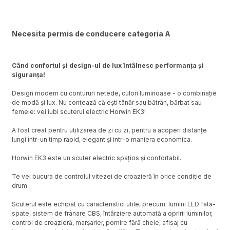
Necesita permis de conducere categoria A
Când confortul şi design-ul de lux întâlnesc performanţa şi
siguranța!
Design modern cu contururi netede, culori luminoase - o combinație
de modă și lux. Nu contează că eşti tânăr sau bătrân, bărbat sau
femeie: vei iubi scuterul electric Horwin EK3!
A fost creat pentru utilizarea de zi cu zi, pentru a acoperi distanţe
lungi într-un timp rapid, elegant și intr-o maniera economica.
Horwin EK3 este un scuter electric spațios și confortabil.
Te vei bucura de controlul vitezei de croazieră în orice condiție de
drum.
Scuterul este echipat cu caracteristici utile, precum: lumini LED fata-
spate, sistem de frânare CBS, întârziere automată a opririi luminilor,
control de croazieră, marșarier, pornire fără cheie, afisaj cu