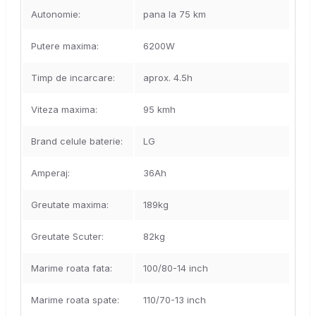
Autonomie:
pana la 75 km
Putere maxima:
6200W
Timp de incarcare:
aprox. 4.5h
Viteza maxima:
95 kmh
Brand celule baterie:
LG
Amperaj:
36Ah
Greutate maxima:
189kg
Greutate Scuter:
82kg
Marime roata fata:
100/80-14 inch
Marime roata spate:
110/70-13 inch