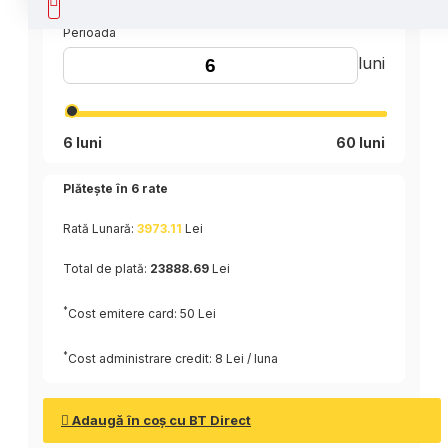
Perioada
luni
6 luni
60 luni
Plătește în
6
rate
Rată Lunară:
3973.11
Lei
Total de plată:
23888.69
Lei
*
Cost emitere card: 50 Lei
*
Cost administrare credit: 8 Lei / luna
Adaugă în coş cu BT Direct