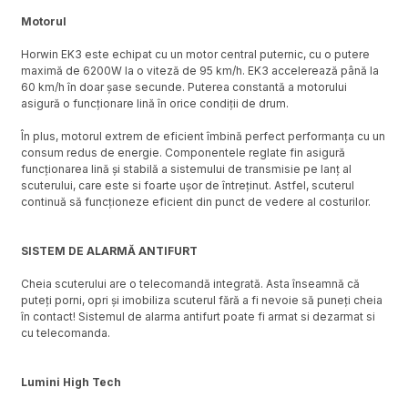
Motorul
Horwin EK3 este echipat cu un motor central puternic, cu o putere
maximă de 6200W la o viteză de 95 km/h. EK3 accelerează până la
60 km/h în doar șase secunde. Puterea constantă a motorului
asigură o funcționare lină în orice condiții de drum.
În plus, motorul extrem de eficient îmbină perfect performanța cu un
consum redus de energie. Componentele reglate fin asigură
funcționarea lină și stabilă a sistemului de transmisie pe lanț al
scuterului, care este si foarte ușor de întreținut. Astfel, scuterul
continuă să funcționeze eficient din punct de vedere al costurilor.
SISTEM DE ALARMĂ ANTIFURT
Cheia scuterului are o telecomandă integrată. Asta înseamnă că
puteți porni, opri și imobiliza scuterul fără a fi nevoie să puneți cheia
în contact! Sistemul de alarma antifurt poate fi armat si dezarmat si
cu telecomanda.
Lumini High Tech