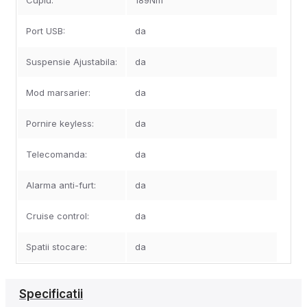
Cuplu:
189Nm
Port USB:
da
Suspensie Ajustabila:
da
Mod marsarier:
da
Pornire keyless:
da
Telecomanda:
da
Alarma anti-furt:
da
Cruise control:
da
Spatii stocare:
da
Specificatii