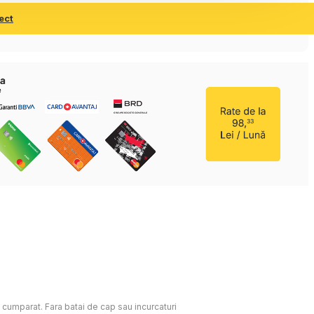
ect
c cumparat. Fara batai de cap sau incurcaturi