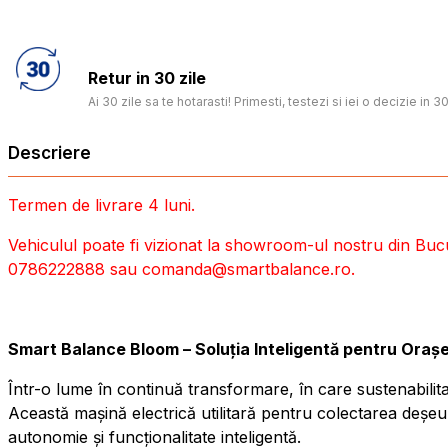
Retur in 30 zile
Ai 30 zile sa te hotarasti! Primesti, testezi si iei o decizie in 30
Descriere
Termen de livrare 4 luni.
Vehiculul poate fi vizionat la showroom-ul nostru din Buc
0786222888 sau comanda@smartbalance.ro.
Smart Balance Bloom – Soluția Inteligentă pentru Oraș
Într-o lume în continuă transformare, în care sustenabilit
Această mașină electrică utilitară pentru colectarea deșeur
autonomie și funcționalitate inteligentă.