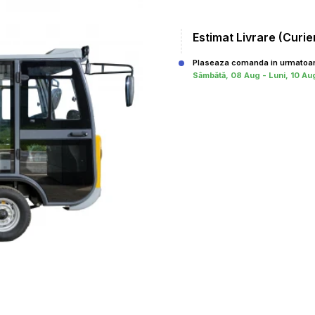
Estimat Livrare (Curie
Plaseaza comanda in urmatoar
Sâmbătă, 08 Aug - Luni, 10 Au
,0
Pret: 155000
Adaugă în coş
Comanda rapida