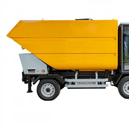
Hoverboard Kart
SCUTERE ELECTRICE
Moped/Harley Electric
Scutere Horwin
Motociclete Gowow
Motociclete Sur-Ron
ACCESORII
Accesorii de siguranta
Huse si Ghiozdane
Incarcatoare
Baterii