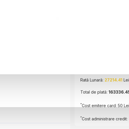
Perioada
6 luni
Plătește în
6
rate
Rată Lunară:
27214.41
Lei
Total de plată:
163336.4
*
Cost emitere card: 50 Le
*
Cost administrare credit: 