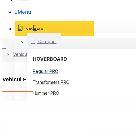
Menu
NAVIGARE
Categorii
Vehicule Electrice de Oras
HOVERBOARD
Regular PRO
Vehicul Electric Utilitar pentru Colectare Deșeuri 
Transformers PRO
Hummer PRO
Offroad PRO
Regular Core
Jetson Prism