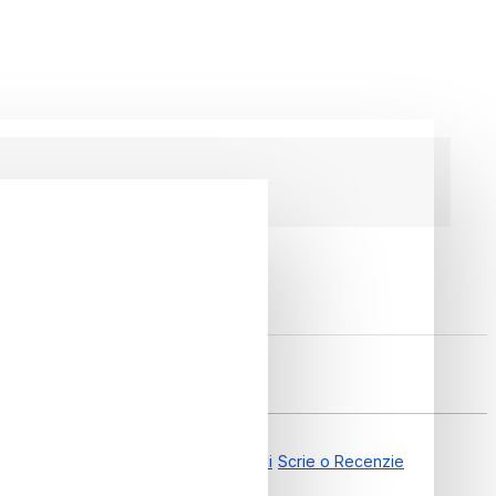
7012163047
0.00 din 0 Recenzii
Scrie o Recenzie