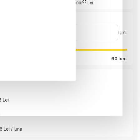
,00
Cost Produs
:155000
Lei
luni
60 luni
5
Lei
i
8 Lei / luna