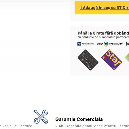
Adaugă în coş cu BT Dir
Garantie Comerciala
 Vehicule Electrice
2 Ani Garantie
pentru orice Vehicul Electri