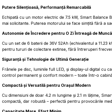
Putere Silențioasă, Performanță Remarcabilă
Echipată cu un motor electric de 7.5 kW, Smart Balance Blo
mai solicitante. Puterea motorului se face simțită fără a sa
Autonomie de Încredere pentru O Zi Întreagă de Muncă
Cu un set de 6 baterii de 36V 52Ah (echivalentul a 11.23 
pentru tururi de colectare extinse, fără întreruperi frecv
Siguranță și Tehnologie de Ultimă Generație
Frânele pe disc, luminile full LED, și display-ul digital cu
control permanent și confort modern – toate într-o cabină f
Compactă și Versatilă pentru Orașul Modern
Cu dimensiuni de doar 4.2 m lungime și 2.1 m lățime, Smart
compactă, dar robustă – perfectă pentru provocările medi
Capacitate Mare, Efort Minim