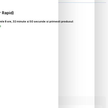
r Rapid)
ele
8
ore,
32
minute si
48
secunde si primesti produsul:
g
0
RON