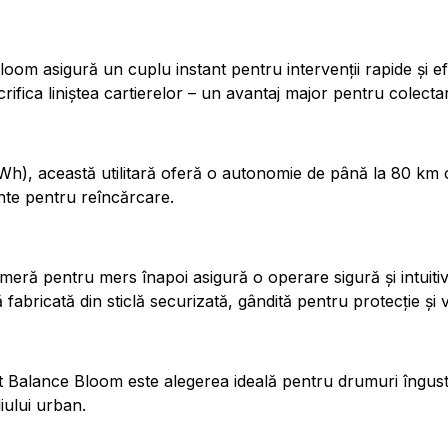
om asigură un cuplu instant pentru intervenții rapide și efi
crifica liniștea cartierelor – un avantaj major pentru colecta
kWh), această utilitară oferă o autonomie de până la 80 km 
ente pentru reîncărcare.
 cameră pentru mers înapoi asigură o operare sigură și intuitiv
abricată din sticlă securizată, gândită pentru protecție și v
 Balance Bloom este alegerea ideală pentru drumuri înguste,
ului urban.