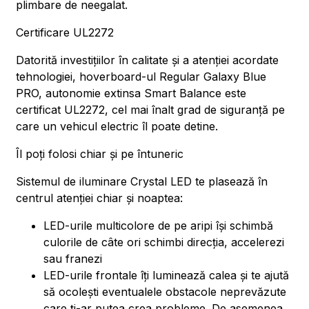
plimbare de neegalat.
Certificare UL2272
Datorită investițiilor în calitate și a atenției acordate
tehnologiei, hoverboard-ul Regular Galaxy Blue
PRO, autonomie extinsa Smart Balance este
certificat UL2272, cel mai înalt grad de siguranță pe
care un vehicul electric îl poate detine.
Îl poți folosi chiar și pe întuneric
Sistemul de iluminare Crystal LED te plasează în
centrul atenției chiar și noaptea:
LED-urile multicolore de pe aripi își schimbă
culorile de câte ori schimbi direcția, accelerezi
sau franezi
LED-urile frontale îți luminează calea și te ajută
să ocolești eventualele obstacole neprevăzute
care ți-ar putea crea probleme. De asemenea,