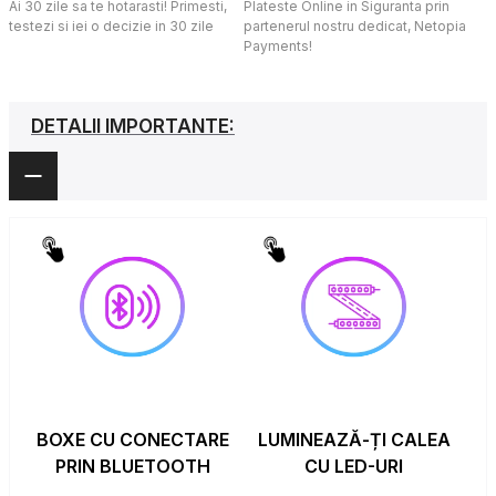
Ai 30 zile sa te hotarasti! Primesti,
Plateste Online in Siguranta prin
testezi si iei o decizie in 30 zile
partenerul nostru dedicat, Netopia
Payments!
DETALII IMPORTANTE:
BOXE CU CONECTARE
LUMINEAZĂ-ȚI CALEA
PRIN BLUETOOTH
CU LED-URI