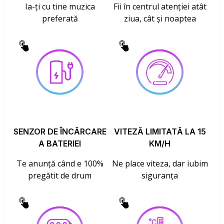
Ia-ți cu tine muzica
Fii în centrul atenției atât
preferată
ziua, cât și noaptea
SENZOR DE ÎNCĂRCARE
VITEZĂ LIMITATĂ LA 15
A BATERIEI
KM/H
Te anunță când e 100%
Ne place viteza, dar iubim
pregătit de drum
siguranța