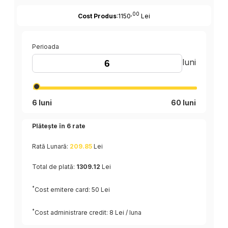
,00
Cost Produs
:1150
Lei
Perioada
luni
6 luni
60 luni
Plătește în
6
rate
Rată Lunară:
209.85
Lei
Total de plată:
1309.12
Lei
*
Cost emitere card: 50 Lei
*
Cost administrare credit: 8 Lei / luna