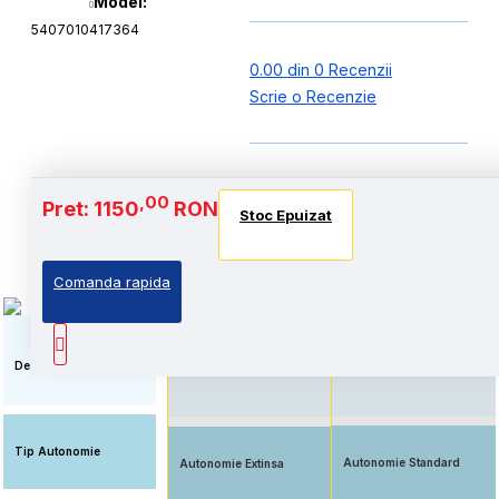
Model:
5407010417364
0.00 din 0 Recenzii
Scrie o Recenzie
Baterie si Autonomie
,00
Pret: 1150
RON
Stoc Epuizat
Stoc Epuizat
Stoc Epuizat
Comanda rapida
Autonomie extinsa, prin
Standard: Pret accesibil,
echiparea cu acumulator
prin echiparea cu
de capacitate marita
acumulator standard
Descriere
Tip Autonomie
Autonomie Standard
Autonomie Extinsa