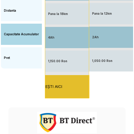
Distanta
Pana la 12km
Pana la 18km
Capacitate Acumulator
2Ah
4Ah
Pret
1,050.00 Ron
1,150.00 Ron
EŞTI AICI