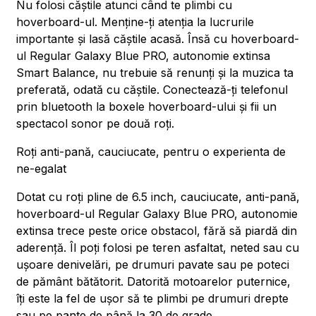
Nu folosi căștile atunci când te plimbi cu
hoverboard-ul. Menține-ți atenția la lucrurile
importante și lasă căștile acasă. Însă cu hoverboard-
ul Regular Galaxy Blue PRO, autonomie extinsa
Smart Balance, nu trebuie să renunți și la muzica ta
preferată, odată cu căștile. Conectează-ți telefonul
prin bluetooth la boxele hoverboard-ului și fii un
spectacol sonor pe două roți.
Roți anti-pană, cauciucate, pentru o experienta de
ne-egalat
Dotat cu roți pline de 6.5 inch, cauciucate, anti-pană,
hoverboard-ul Regular Galaxy Blue PRO, autonomie
extinsa trece peste orice obstacol, fără să piardă din
aderență. Îl poți folosi pe teren asfaltat, neted sau cu
ușoare denivelări, pe drumuri pavate sau pe poteci
de pământ bătătorit. Datorită motoarelor puternice,
îți este la fel de ușor să te plimbi pe drumuri drepte
sau pe pante de până la 30 de grade.