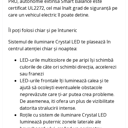
PRO, autonomie extinsa Smart Balance este
certificat UL2272, cel mai înalt grad de siguranță pe
care un vehicul electric îl poate detine.
Îl poți folosi chiar și pe întuneric
Sistemul de iluminare Crystal LED te plasează în
centrul atenției chiar și noaptea:
LED-urile multicolore de pe aripi își schimbă
culorile de câte ori schimbi direcția, accelerezi
sau franezi
LED-urile frontale îți luminează calea și te
ajută să ocolești eventualele obstacole
neprevăzute care ți-ar putea crea probleme.
De asemenea, iti ofera un plus de vizibilitate
datorita stralucirii intense.
Roțile cu sistem de iluminare Crystal LED
luminează puternic zonele laterale ale