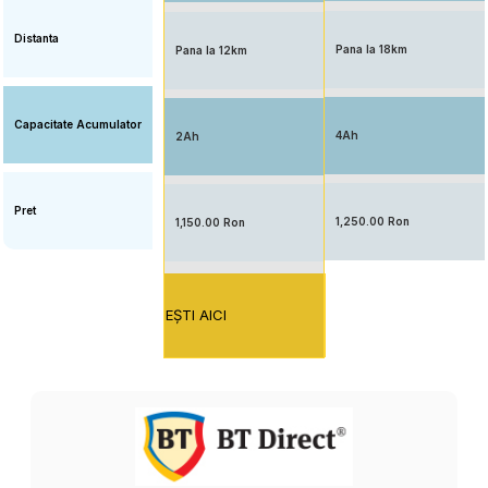
Distanta
Pana la 18km
Pana la 12km
Capacitate Acumulator
4Ah
2Ah
Pret
1,250.00 Ron
1,150.00 Ron
EŞTI AICI