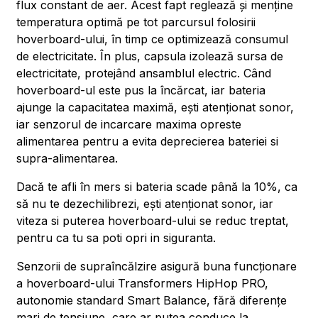
flux constant de aer. Acest fapt reglează și menține
temperatura optimă pe tot parcursul folosirii
hoverboard-ului, în timp ce optimizează consumul
de electricitate. În plus, capsula izolează sursa de
electricitate, protejând ansamblul electric. Când
hoverboard-ul este pus la încărcat, iar bateria
ajunge la capacitatea maximă, ești atenționat sonor,
iar senzorul de incarcare maxima opreste
alimentarea pentru a evita deprecierea bateriei si
supra-alimentarea.
Dacă te afli în mers si bateria scade până la 10%, ca
să nu te dezechilibrezi, ești atenționat sonor, iar
viteza si puterea hoverboard-ului se reduc treptat,
pentru ca tu sa poti opri in siguranta.
Senzorii de supraîncălzire asigură buna funcționare
a hoverboard-ului Transformers HipHop PRO,
autonomie standard Smart Balance, fără diferențe
mari de tensiune, care ar putea conduce la