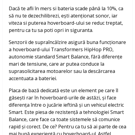
Dacă te afli în mers si bateria scade până la 10%, ca
să nu te dezechilibrezi, ești atenționat sonor, iar
viteza si puterea hoverboard-ului se reduc treptat,
pentru ca tu sa poti opri in siguranta.
Senzorii de supraîncălzire asigură buna funcționare
a hoverboard-ului Transformers HipHop PRO,
autonomie standard Smart Balance, fără diferențe
mari de tensiune, care ar putea conduce la
suprasolicitarea motoarelor sau la descărcarea
accentuata a bateriei.
Placa de bază dedicată este un element pe care îl
găsești rar în hoverboard-urile de astăzi, și face
diferența între o jucărie ieftină și un vehicul electric
Smart. Este piesa de rezistență a tehnologiei Smart
Balance, care face ca toate sistemele să comunice
rapid și corect. De ce? Pentru ca tu să ai parte de cea
mai bună experiență cu hoverboard-ul. Astfel,