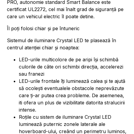
PRO, autonomie standard Smart Balance este
certificat UL2272, cel mai înalt grad de siguranță pe
care un vehicul electric îl poate detine.
Îl poți folosi chiar și pe întuneric
Sistemul de iluminare Crystal LED te plasează în
centrul atenției chiar și noaptea:
LED-urile multicolore de pe aripi își schimbă
culorile de câte ori schimbi direcția, accelerezi
sau franezi
LED-urile frontale îți luminează calea și te ajută
să ocolești eventualele obstacole neprevăzute
care ți-ar putea crea probleme. De asemenea,
iti ofera un plus de vizibilitate datorita stralucirii
intense.
Roțile cu sistem de iluminare Crystal LED
luminează puternic zonele laterale ale
hoverboard-ului, creând un perimetru luminos,