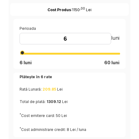
,00
Cost Produs
:1150
Lei
Perioada
luni
6 luni
60 luni
Plătește în
6
rate
Rată Lunară:
209.85
Lei
Total de plată:
1309.12
Lei
*
Cost emitere card: 50 Lei
*
Cost administrare credit: 8 Lei / luna