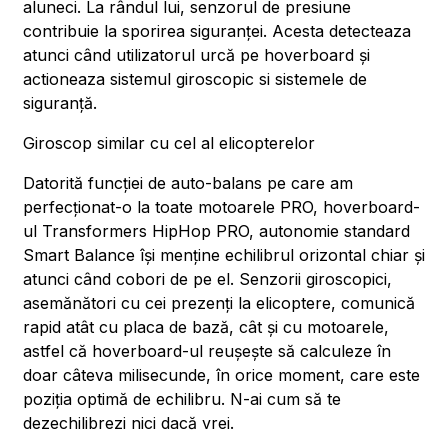
aluneci. La rândul lui, senzorul de presiune
contribuie la sporirea siguranței. Acesta detecteaza
atunci când utilizatorul urcă pe hoverboard și
actioneaza sistemul giroscopic si sistemele de
siguranță.
Giroscop similar cu cel al elicopterelor
Datorită funcției de auto-balans pe care am
perfecționat-o la toate motoarele PRO, hoverboard-
ul Transformers HipHop PRO, autonomie standard
Smart Balance își menține echilibrul orizontal chiar și
atunci când cobori de pe el. Senzorii giroscopici,
asemănători cu cei prezenți la elicoptere, comunică
rapid atât cu placa de bază, cât și cu motoarele,
astfel că hoverboard-ul reușește să calculeze în
doar câteva milisecunde, în orice moment, care este
poziția optimă de echilibru. N-ai cum să te
dezechilibrezi nici dacă vrei.