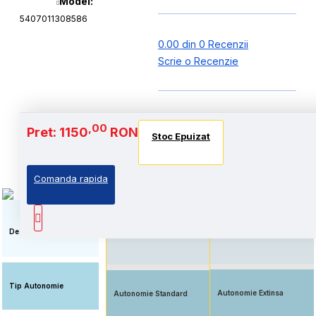
Model:
5407011308586
0.00 din 0 Recenzii
Scrie o Recenzie
Baterie si Autonomie
,00
Pret: 1150
RON
Stoc Epuizat
Stoc Epuizat
Stoc Epuizat
Comanda rapida
Standard: Pret accesibil,
Autonomie extinsa, prin
prin echiparea cu
echiparea cu acumulator
acumulator standard
de capacitate marita
Descriere
Tip Autonomie
Autonomie Extinsa
Autonomie Standard