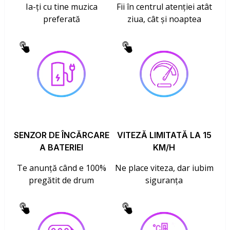
Ia-ți cu tine muzica
Fii în centrul atenției atât
preferată
ziua, cât și noaptea
SENZOR DE ÎNCĂRCARE
VITEZĂ LIMITATĂ LA 15
A BATERIEI
KM/H
Te anunță când e 100%
Ne place viteza, dar iubim
pregătit de drum
siguranța