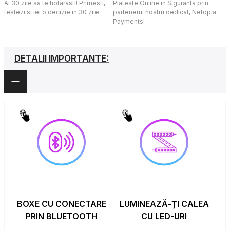
Ai 30 zile sa te hotarasti! Primesti,
Plateste Online in Siguranta prin
testezi si iei o decizie in 30 zile
partenerul nostru dedicat, Netopia
Payments!
DETALII IMPORTANTE:
BOXE CU CONECTARE
LUMINEAZĂ-ȚI CALEA
PRIN BLUETOOTH
CU LED-URI