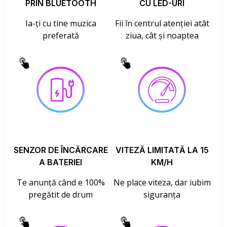
PRIN BLUETOOTH
CU LED-URI
Ia-ți cu tine muzica
Fii în centrul atenției atât
preferată
ziua, cât și noaptea
SENZOR DE ÎNCĂRCARE
VITEZĂ LIMITATĂ LA 15
A BATERIEI
KM/H
Te anunță când e 100%
Ne place viteza, dar iubim
pregătit de drum
siguranța