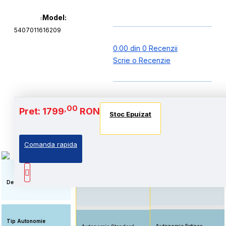
Model:
5407011616209
0.00 din 0 Recenzii
Scrie o Recenzie
Baterie si Autonomie
,00
Pret: 1799
RON
Stoc Epuizat
Stoc Epuizat
Stoc Epuizat
Comanda rapida
Standard: Pret accesibil,
Autonomie extinsa, prin
prin echiparea cu
echiparea cu acumulator
acumulator standard
de capacitate marita
Descriere
Tip Autonomie