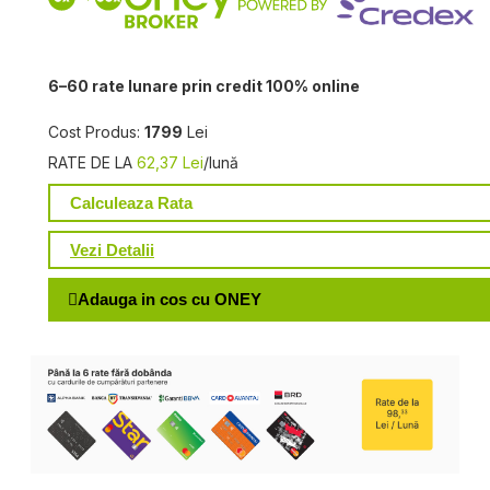
6–60 rate lunare prin credit 100% online
Cost Produs:
1799
Lei
RATE DE LA
62,37 Lei
/lună
Calculeaza Rata
Vezi Detalii
Adauga in cos cu ONEY