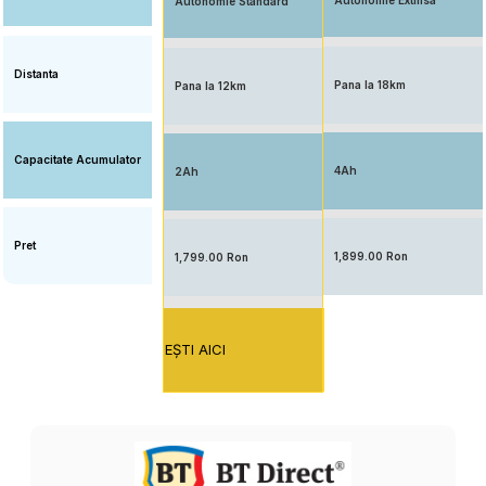
Autonomie Extinsa
Autonomie Standard
Distanta
Pana la 18km
Pana la 12km
Capacitate Acumulator
4Ah
2Ah
Pret
1,899.00 Ron
1,799.00 Ron
EŞTI AICI