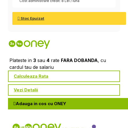
Cost administrare credit: 8 Lei / luna
Stoc Epuizat
Plateste in
3
sau
4
rate
FARA DOBANDA
, cu
cardul tau de salariu
Calculeaza Rata
Vezi Detalii
Adauga in cos cu ONEY