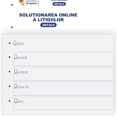
Home
Favorite
Scrie-ne
Suna-ne
Cont