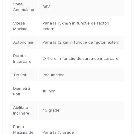
Voltaj
36V
Acumulator
Viteza
Pana la 15km/h in functie de factori
Maxima
externi
Autonomie
Pana la 12 km in functie de factori externi
Durata
2-4 ore in functie de sursa de incarcare
Incarcare
Tip Roti
Pneumatice
Diametru
10 Inch
Roti
Abilitate
45 grade
Inclinare
Panta
Maxima de
Pana la 15 grade