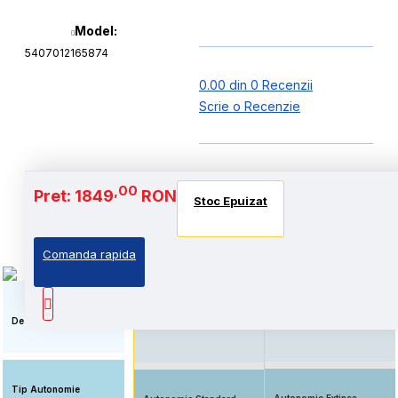
Model:
5407012165874
0.00 din 0 Recenzii
Scrie o Recenzie
Baterie si Autonomie
,00
Pret: 1849
RON
Stoc Epuizat
Stoc Epuizat
Stoc Epuizat
Comanda rapida
Standard: Pret accesibil,
Autonomie extinsa, prin
prin echiparea cu
echiparea cu acumulator
acumulator standard
de capacitate marita
Descriere
Tip Autonomie