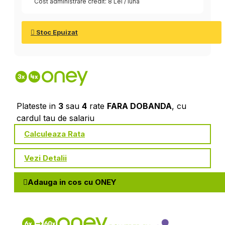
Cost administrare credit: 8 Lei / luna
Stoc Epuizat
Plateste in
3
sau
4
rate
FARA DOBANDA
, cu
cardul tau de salariu
Calculeaza Rata
Vezi Detalii
Adauga in cos cu ONEY