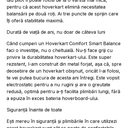
tău pilot îl poate folosi de la o vârstă mai mică,
pentru că acest hoverkart elimină necesitatea
balansării pe două roți. Ai trei puncte de sprijin care
îți oferă stabilitate maximă.
Durată de viață de ani, nu doar de câteva luni
Când cumperi un Hoverkart Comfort Smart Balance
faci o investiție, nu o cheltuială. Nu-ți face griji cu
privire la durabilitatea hoverkart-ului. Este super
rezistent, l-am construit din metal forjat, așa că, spre
deosebire de un hoverkart obișnuit, oricât l-ai folosi,
te vei putea bucura de acesta ani întregi. Este vopsit
electrostatic pentru a nu rugini și are o greutate
redusă, optimă pentru a-ți facilita plimbări lungi, fără
a epuiza în exces bateria hoverboard-ului.
Siguranță înainte de toate
Ești mereu în siguranță și plimbările în care utilizezi