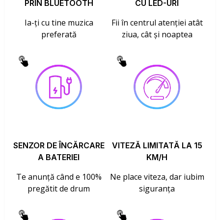
PRIN BLUETOOTH
CU LED-URI
Ia-ți cu tine muzica
Fii în centrul atenției atât
preferată
ziua, cât și noaptea
SENZOR DE ÎNCĂRCARE
VITEZĂ LIMITATĂ LA 15
A BATERIEI
KM/H
Te anunță când e 100%
Ne place viteza, dar iubim
pregătit de drum
siguranța