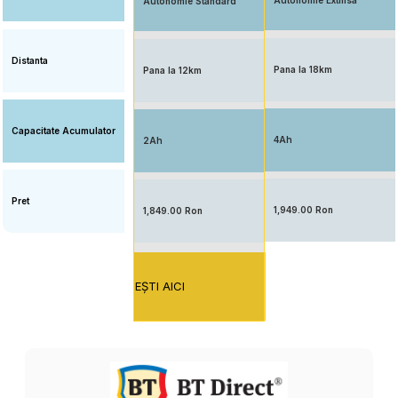
Autonomie Extinsa
Autonomie Standard
Distanta
Pana la 18km
Pana la 12km
Capacitate Acumulator
4Ah
2Ah
Pret
1,949.00 Ron
1,849.00 Ron
EŞTI AICI