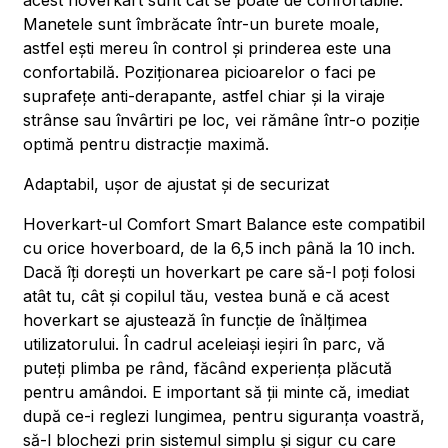
acest hoverkart sunt cât se poate de confortabile.
Manetele sunt îmbrăcate într-un burete moale,
astfel ești mereu în control și prinderea este una
confortabilă. Poziționarea picioarelor o faci pe
suprafețe anti-derapante, astfel chiar și la viraje
strânse sau învârtiri pe loc, vei rămâne într-o poziție
optimă pentru distracție maximă.
Adaptabil, ușor de ajustat și de securizat
Hoverkart-ul Comfort Smart Balance este compatibil
cu orice hoverboard, de la 6,5 inch până la 10 inch.
Dacă îți dorești un hoverkart pe care să-l poți folosi
atât tu, cât și copilul tău, vestea bună e că acest
hoverkart se ajustează în funcție de înălțimea
utilizatorului. În cadrul aceleiași ieșiri în parc, vă
puteți plimba pe rând, făcând experiența plăcută
pentru amândoi. E important să ții minte că, imediat
după ce-i reglezi lungimea, pentru siguranța voastră,
să-l blochezi prin sistemul simplu și sigur cu care