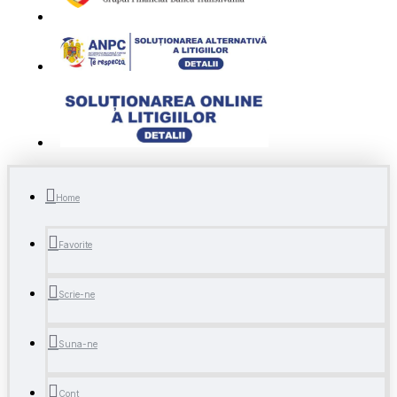
Home
Favorite
Scrie-ne
Suna-ne
Cont