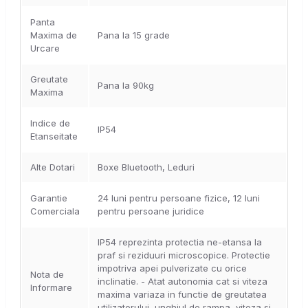
Panta
Maxima de
Pana la 15 grade
Urcare
Greutate
Pana la 90kg
Maxima
Indice de
IP54
Etanseitate
Alte Dotari
Boxe Bluetooth, Leduri
Garantie
24 luni pentru persoane fizice, 12 luni
Comerciala
pentru persoane juridice
IP54 reprezinta protectia ne-etansa la
praf si reziduuri microscopice. Protectie
impotriva apei pulverizate cu orice
Nota de
inclinatie. - Atat autonomia cat si viteza
Informare
maxima variaza in functie de greutatea
utilizatorului, unghiul de rampa, viteza si