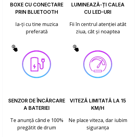
BOXE CU CONECTARE
LUMINEAZĂ-ȚI CALEA
PRIN BLUETOOTH
CU LED-URI
Ia-ți cu tine muzica
Fii în centrul atenției atât
preferată
ziua, cât și noaptea
SENZOR DE ÎNCĂRCARE
VITEZĂ LIMITATĂ LA 15
A BATERIEI
KM/H
Te anunță când e 100%
Ne place viteza, dar iubim
pregătit de drum
siguranța