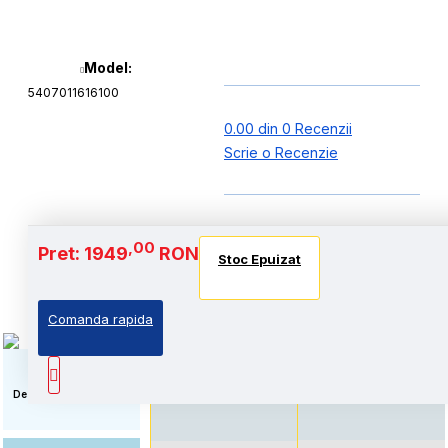
Model:
5407011616100
0.00 din 0 Recenzii
Scrie o Recenzie
Baterie si Autonomie
,00
Pret: 1949
RON
Stoc Epuizat
Stoc Epuizat
Stoc Epuizat
Comanda rapida
Autonomie extinsa, prin
Standard: Pret accesibil,
echiparea cu acumulator
prin echiparea cu
de capacitate marita
acumulator standard
Descriere