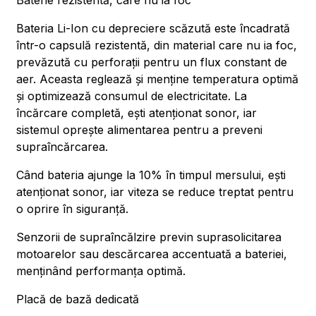
Baterie rezistentă, care nu ia foc
Bateria Li-Ion cu depreciere scăzută este încadrată
într-o capsulă rezistentă, din material care nu ia foc,
prevăzută cu perforații pentru un flux constant de
aer. Aceasta reglează și menține temperatura optimă
și optimizează consumul de electricitate. La
încărcare completă, ești atenționat sonor, iar
sistemul oprește alimentarea pentru a preveni
supraîncărcarea.
Când bateria ajunge la 10% în timpul mersului, ești
atenționat sonor, iar viteza se reduce treptat pentru
o oprire în siguranță.
Senzorii de supraîncălzire previn suprasolicitarea
motoarelor sau descărcarea accentuată a bateriei,
menținând performanța optimă.
Placă de bază dedicată