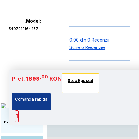
Model:
5407012164457
0.00 din 0 Recenzii
Scrie o Recenzie
Baterie si Autonomie
,00
Pret: 1899
RON
Stoc Epuizat
Stoc Epuizat
Stoc Epuizat
Comanda rapida
Standard: Pret accesibil,
Autonomie extinsa, prin
prin echiparea cu
echiparea cu acumulator
acumulator standard
de capacitate marita
Descriere