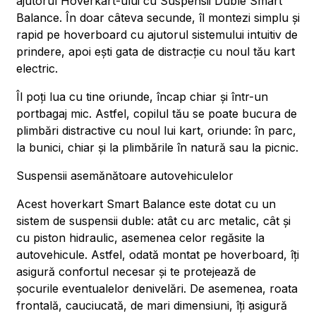
ajutorul Hoverkart-ului cu Suspensii Duble Smart
Balance. În doar câteva secunde, îl montezi simplu și
rapid pe hoverboard cu ajutorul sistemului intuitiv de
prindere, apoi ești gata de distracție cu noul tău kart
electric.
Îl poți lua cu tine oriunde, încap chiar și într-un
portbagaj mic. Astfel, copilul tău se poate bucura de
plimbări distractive cu noul lui kart, oriunde: în parc,
la bunici, chiar și la plimbările în natură sau la picnic.
Suspensii asemănătoare autovehiculelor
Acest hoverkart Smart Balance este dotat cu un
sistem de suspensii duble: atât cu arc metalic, cât și
cu piston hidraulic, asemenea celor regăsite la
autovehicule. Astfel, odată montat pe hoverboard, îți
asigură confortul necesar și te protejează de
șocurile eventualelor denivelări. De asemenea, roata
frontală, cauciucată, de mari dimensiuni, îți asigură