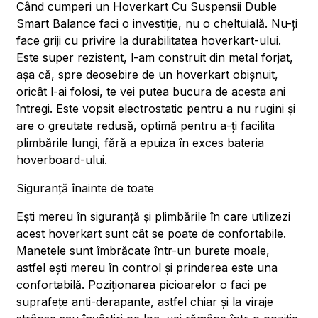
Când cumperi un Hoverkart Cu Suspensii Duble
Smart Balance faci o investiție, nu o cheltuială. Nu-ți
face griji cu privire la durabilitatea hoverkart-ului.
Este super rezistent, l-am construit din metal forjat,
așa că, spre deosebire de un hoverkart obișnuit,
oricât l-ai folosi, te vei putea bucura de acesta ani
întregi. Este vopsit electrostatic pentru a nu rugini și
are o greutate redusă, optimă pentru a-ți facilita
plimbările lungi, fără a epuiza în exces bateria
hoverboard-ului.
Siguranță înainte de toate
Ești mereu în siguranță și plimbările în care utilizezi
acest hoverkart sunt cât se poate de confortabile.
Manetele sunt îmbrăcate într-un burete moale,
astfel ești mereu în control și prinderea este una
confortabilă. Poziționarea picioarelor o faci pe
suprafețe anti-derapante, astfel chiar și la viraje