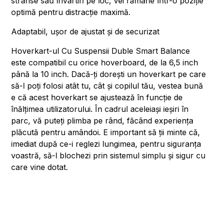
strânse sau învârtiri pe loc, vei rămâne într-o poziție
optimă pentru distracție maximă.
Adaptabil, ușor de ajustat și de securizat
Hoverkart-ul Cu Suspensii Duble Smart Balance
este compatibil cu orice hoverboard, de la 6,5 inch
până la 10 inch. Dacă-ți dorești un hoverkart pe care
să-l poți folosi atât tu, cât și copilul tău, vestea bună
e că acest hoverkart se ajustează în funcție de
înălțimea utilizatorului. În cadrul aceleiași ieșiri în
parc, vă puteți plimba pe rând, făcând experiența
plăcută pentru amândoi. E important să ții minte că,
imediat după ce-i reglezi lungimea, pentru siguranța
voastră, să-l blochezi prin sistemul simplu și sigur cu
care vine dotat.