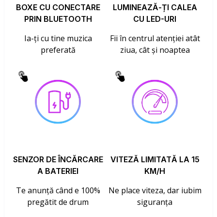
BOXE CU CONECTARE
LUMINEAZĂ-ȚI CALEA
PRIN BLUETOOTH
CU LED-URI
Ia-ți cu tine muzica
Fii în centrul atenției atât
preferată
ziua, cât și noaptea
SENZOR DE ÎNCĂRCARE
VITEZĂ LIMITATĂ LA 15
A BATERIEI
KM/H
Te anunță când e 100%
Ne place viteza, dar iubim
pregătit de drum
siguranța