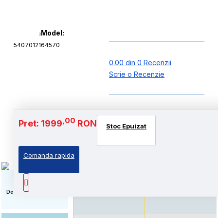
Model:
5407012164570
0.00 din 0 Recenzii
Scrie o Recenzie
Baterie si Autonomie
,00
Pret: 1999
RON
Stoc Epuizat
Stoc Epuizat
Stoc Epuizat
Comanda rapida
Autonomie extinsa, prin
Standard: Pret accesibil,
echiparea cu acumulator
prin echiparea cu
de capacitate marita
acumulator standard
Descriere