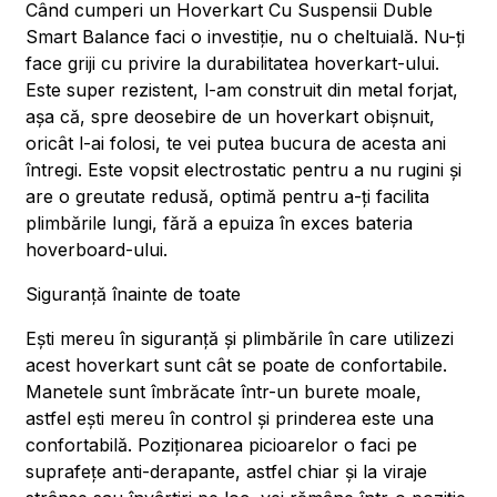
Când cumperi un Hoverkart Cu Suspensii Duble
Smart Balance faci o investiție, nu o cheltuială. Nu-ți
face griji cu privire la durabilitatea hoverkart-ului.
Este super rezistent, l-am construit din metal forjat,
așa că, spre deosebire de un hoverkart obișnuit,
oricât l-ai folosi, te vei putea bucura de acesta ani
întregi. Este vopsit electrostatic pentru a nu rugini și
are o greutate redusă, optimă pentru a-ți facilita
plimbările lungi, fără a epuiza în exces bateria
hoverboard-ului.
Siguranță înainte de toate
Ești mereu în siguranță și plimbările în care utilizezi
acest hoverkart sunt cât se poate de confortabile.
Manetele sunt îmbrăcate într-un burete moale,
astfel ești mereu în control și prinderea este una
confortabilă. Poziționarea picioarelor o faci pe
suprafețe anti-derapante, astfel chiar și la viraje