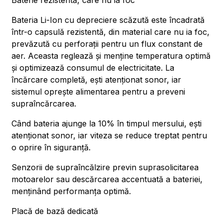
Baterie rezistentă, care nu ia foc
Bateria Li-Ion cu depreciere scăzută este încadrată
într-o capsulă rezistentă, din material care nu ia foc,
prevăzută cu perforații pentru un flux constant de
aer. Aceasta reglează și menține temperatura optimă
și optimizează consumul de electricitate. La
încărcare completă, ești atenționat sonor, iar
sistemul oprește alimentarea pentru a preveni
supraîncărcarea.
Când bateria ajunge la 10% în timpul mersului, ești
atenționat sonor, iar viteza se reduce treptat pentru
o oprire în siguranță.
Senzorii de supraîncălzire previn suprasolicitarea
motoarelor sau descărcarea accentuată a bateriei,
menținând performanța optimă.
Placă de bază dedicată