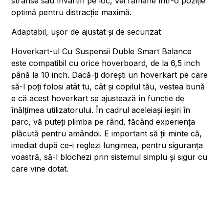
strânse sau învârtiri pe loc, vei rămâne într-o poziție
optimă pentru distracție maximă.
Adaptabil, ușor de ajustat și de securizat
Hoverkart-ul Cu Suspensii Duble Smart Balance
este compatibil cu orice hoverboard, de la 6,5 inch
până la 10 inch. Dacă-ți dorești un hoverkart pe care
să-l poți folosi atât tu, cât și copilul tău, vestea bună
e că acest hoverkart se ajustează în funcție de
înălțimea utilizatorului. În cadrul aceleiași ieșiri în
parc, vă puteți plimba pe rând, făcând experiența
plăcută pentru amândoi. E important să ții minte că,
imediat după ce-i reglezi lungimea, pentru siguranța
voastră, să-l blochezi prin sistemul simplu și sigur cu
care vine dotat.