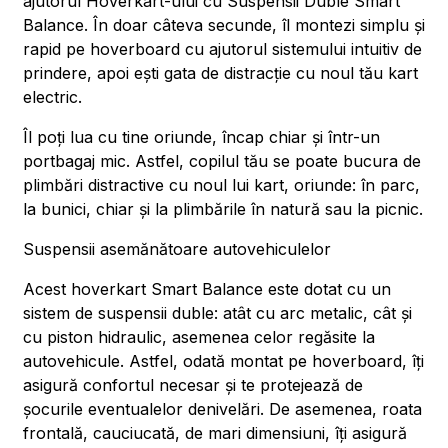
ajutorul Hoverkart-ului cu Suspensii Duble Smart
Balance. În doar câteva secunde, îl montezi simplu și
rapid pe hoverboard cu ajutorul sistemului intuitiv de
prindere, apoi ești gata de distracție cu noul tău kart
electric.
Îl poți lua cu tine oriunde, încap chiar și într-un
portbagaj mic. Astfel, copilul tău se poate bucura de
plimbări distractive cu noul lui kart, oriunde: în parc,
la bunici, chiar și la plimbările în natură sau la picnic.
Suspensii asemănătoare autovehiculelor
Acest hoverkart Smart Balance este dotat cu un
sistem de suspensii duble: atât cu arc metalic, cât și
cu piston hidraulic, asemenea celor regăsite la
autovehicule. Astfel, odată montat pe hoverboard, îți
asigură confortul necesar și te protejează de
șocurile eventualelor denivelări. De asemenea, roata
frontală, cauciucată, de mari dimensiuni, îți asigură