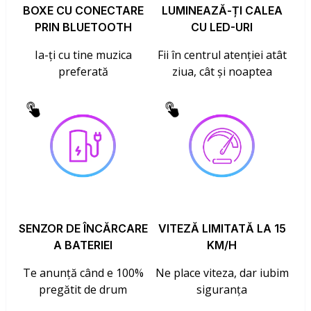
BOXE CU CONECTARE
LUMINEAZĂ-ȚI CALEA
PRIN BLUETOOTH
CU LED-URI
Ia-ți cu tine muzica
Fii în centrul atenției atât
preferată
ziua, cât și noaptea
SENZOR DE ÎNCĂRCARE
VITEZĂ LIMITATĂ LA 15
A BATERIEI
KM/H
Te anunță când e 100%
Ne place viteza, dar iubim
pregătit de drum
siguranța