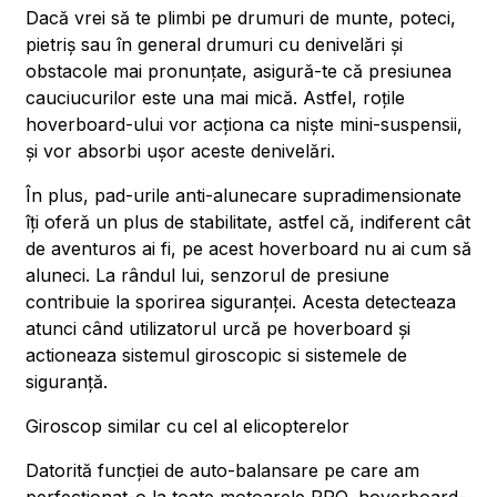
Dacă vrei să te plimbi pe drumuri de munte, poteci,
pietriș sau în general drumuri cu denivelări și
obstacole mai pronunțate, asigură-te că presiunea
cauciucurilor este una mai mică. Astfel, roțile
hoverboard-ului vor acționa ca niște mini-suspensii,
și vor absorbi ușor aceste denivelări.
În plus, pad-urile anti-alunecare supradimensionate
îți oferă un plus de stabilitate, astfel că, indiferent cât
de aventuros ai fi, pe acest hoverboard nu ai cum să
aluneci. La rândul lui, senzorul de presiune
contribuie la sporirea siguranței. Acesta detecteaza
atunci când utilizatorul urcă pe hoverboard și
actioneaza sistemul giroscopic si sistemele de
siguranță.
Giroscop similar cu cel al elicopterelor
Datorită funcției de auto-balansare pe care am