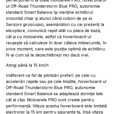
perfecționat-o la toate motoarele PRO, hoverboard-
ul Off-Road Thunderstorm Blue PRO, autonomie
standard Smart Balance își menține echilibrul
orizontal chiar și atunci când cobori de pe el.
Senzorii giroscopici, asemănători cu cei prezenți la
elicoptere, comunică rapid atât cu placa de bază,
cât și cu motoarele, astfel că hoverboard-ul
reușește să calculeze în doar câteva milisecunde, în
orice moment, care este poziția optimă de echilibru.
N-ai cum să te dezechilibrezi nici dacă vrei.
Atingi până la 15 km/h
Indiferent ce fel de plimbări preferi: pe cele cu
accelerări rapide sau pe cele liniștite, hoverboard-ul
Off-Road Thunderstorm Blue PRO, autonomie
standard Smart Balance se adaptează dorinței tale
cât ai clipi. Motoarele PRO sunt create pentru
performanță. Viteza acestui hoverboard este limitată
electronic la 15 km pentru siguranța ta, însă viteza