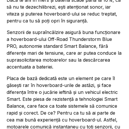
Dacă te afli în mers și bateria scade până la 10%, ca
să nu te dezechilibrezi, ești atenționat sonor, iar
viteza și puterea hoverboard-ului se reduc treptat,
pentru ca tu să poți opri în siguranță.
Senzorii de supraîncălzire asigură buna funcționare
a hoverboard-ului Off-Road Thunderstorm Blue
PRO, autonomie standard Smart Balance, fără
diferențe mari de tensiune, care ar putea conduce la
suprasolicitarea motoarelor sau la descărcarea
accentuata a bateriei.
Placa de bază dedicată este un element pe care îl
găsești rar în hoverboard-urile de astăzi, și face
diferența între o jucărie ieftină și un vehicul electric
Smart. Este piesa de rezistență a tehnologiei Smart
Balance, care face ca toate sistemele să comunice
rapid și corect. De ce? Pentru ca tu să ai parte de
cea mai bună experiență cu hoverboard-ul. Astfel,
motoarele comunică instantaneu cu toți senzorii, cu