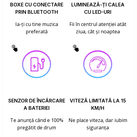
BOXE CU CONECTARE
LUMINEAZĂ-ȚI CALEA
PRIN BLUETOOTH
CU LED-URI
Ia-ți cu tine muzica
Fii în centrul atenției atât
preferată
ziua, cât și noaptea
SENZOR DE ÎNCĂRCARE
VITEZĂ LIMITATĂ LA 15
A BATERIEI
KM/H
Te anunță când e 100%
Ne place viteza, dar iubim
pregătit de drum
siguranța