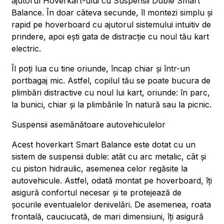
ajutorul Hoverkart-ului cu Suspensii Duble Smart
Balance. În doar câteva secunde, îl montezi simplu și
rapid pe hoverboard cu ajutorul sistemului intuitiv de
prindere, apoi ești gata de distracție cu noul tău kart
electric.
Îl poți lua cu tine oriunde, încap chiar și într-un
portbagaj mic. Astfel, copilul tău se poate bucura de
plimbări distractive cu noul lui kart, oriunde: în parc,
la bunici, chiar și la plimbările în natură sau la picnic.
Suspensii asemănătoare autovehiculelor
Acest hoverkart Smart Balance este dotat cu un
sistem de suspensii duble: atât cu arc metalic, cât și
cu piston hidraulic, asemenea celor regăsite la
autovehicule. Astfel, odată montat pe hoverboard, îți
asigură confortul necesar și te protejează de
șocurile eventualelor denivelări. De asemenea, roata
frontală, cauciucată, de mari dimensiuni, îți asigură