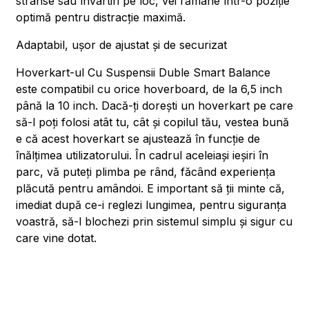
strânse sau învârtiri pe loc, vei rămâne într-o poziție
optimă pentru distracție maximă.
Adaptabil, ușor de ajustat și de securizat
Hoverkart-ul Cu Suspensii Duble Smart Balance
este compatibil cu orice hoverboard, de la 6,5 inch
până la 10 inch. Dacă-ți dorești un hoverkart pe care
să-l poți folosi atât tu, cât și copilul tău, vestea bună
e că acest hoverkart se ajustează în funcție de
înălțimea utilizatorului. În cadrul aceleiași ieșiri în
parc, vă puteți plimba pe rând, făcând experiența
plăcută pentru amândoi. E important să ții minte că,
imediat după ce-i reglezi lungimea, pentru siguranța
voastră, să-l blochezi prin sistemul simplu și sigur cu
care vine dotat.