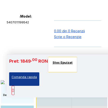
Model:
5407011199542
0.00 din 0 Recenzii
Scrie o Recenzie
Baterie si Autonomie
,00
Pret: 1849
RON
Stoc Epuizat
Stoc Epuizat
Stoc Epuizat
Comanda rapida
Standard: Pret accesibil,
Autonomie extinsa, prin
prin echiparea cu
echiparea cu acumulator
acumulator standard
de capacitate marita
Descriere