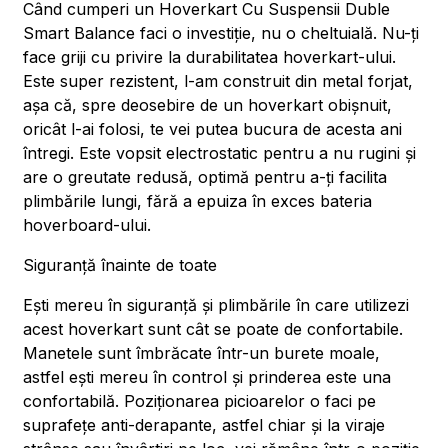
Când cumperi un Hoverkart Cu Suspensii Duble
Smart Balance faci o investiție, nu o cheltuială. Nu-ți
face griji cu privire la durabilitatea hoverkart-ului.
Este super rezistent, l-am construit din metal forjat,
așa că, spre deosebire de un hoverkart obișnuit,
oricât l-ai folosi, te vei putea bucura de acesta ani
întregi. Este vopsit electrostatic pentru a nu rugini și
are o greutate redusă, optimă pentru a-ți facilita
plimbările lungi, fără a epuiza în exces bateria
hoverboard-ului.
Siguranță înainte de toate
Ești mereu în siguranță și plimbările în care utilizezi
acest hoverkart sunt cât se poate de confortabile.
Manetele sunt îmbrăcate într-un burete moale,
astfel ești mereu în control și prinderea este una
confortabilă. Poziționarea picioarelor o faci pe
suprafețe anti-derapante, astfel chiar și la viraje