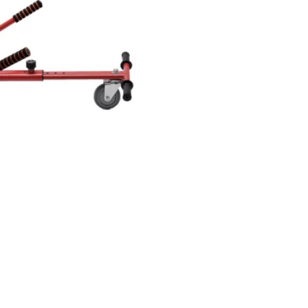
,00
Pret: 1749
R
Stoc Epuizat
Comanda rapida