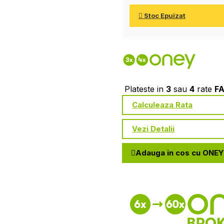
Stoc Epuizat
Plateste in
3
sau
4
rate
F
Calculeaza Rata
Vezi Detalii
Adauga in cos cu ONEY