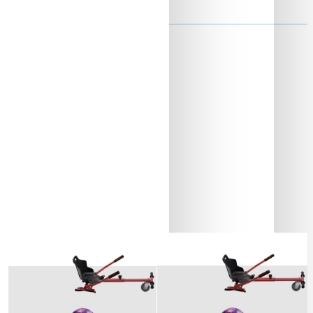
ON
Baterie si Autonomie
Stoc Epuizat
Stoc Epuizat