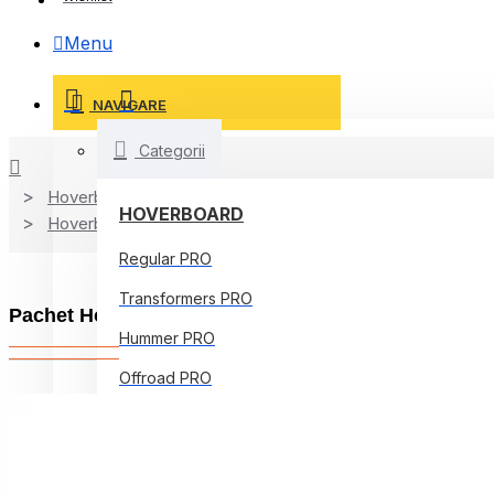
Menu
NAVIGARE
Categorii
Hoverboard
HOVERBOARD
Hoverboard Kart
Regular PRO
Transformers PRO
Pachet Hoverboard 10 inch cu Scaun Standard, Of
Hummer PRO
Offroad PRO
Regular Core
Jetson Prism