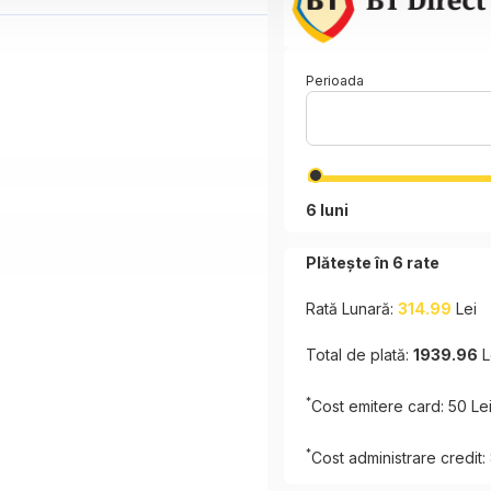
Perioada
6 luni
Plătește în
6
rate
Rată Lunară:
314.99
Lei
Total de plată:
1939.96
L
*
Cost emitere card: 50 Le
*
Cost administrare credit: 