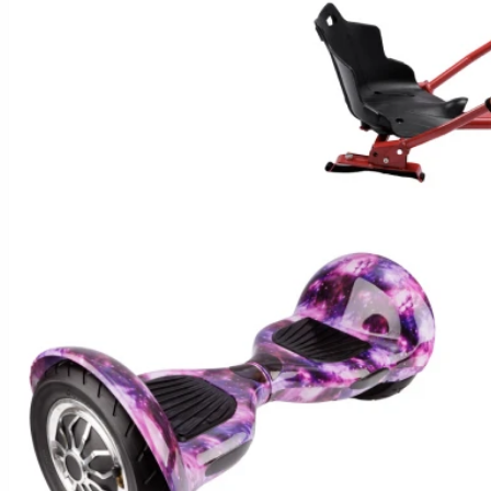
Hoverboard Kart
SCUTERE ELECTRICE
Moped/Harley Electric
Scutere Horwin
Motociclete Gowow
Motociclete Sur-Ron
ACCESORII
Accesorii de siguranta
Huse si Ghiozdane
Incarcatoare
Baterii