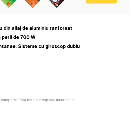
din aliaj de aluminiu ranforsat
 perii de 700 W
ntanee: Sisteme cu giroscop dublu
c cumparat. Fara batai de cap sau incurcaturi