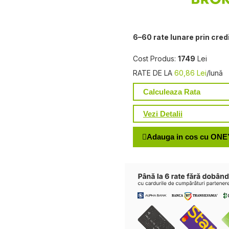
6–60 rate lunare prin cred
Cost Produs:
1749
Lei
RATE DE LA
60,86 Lei
/lună
Calculeaza Rata
Vezi Detalii
Adauga in cos cu ONE