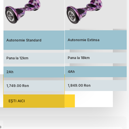
Autonomie extinsa, prin echiparea cu
Standard: Pret accesibil, prin echiparea
acumulator de capacitate marita
cu acumulator standard
Autonomie Extinsa
Autonomie Standard
Pana la 18km
Pana la 12km
4Ah
2Ah
1,849.00 Ron
1,749.00 Ron
EŞTI AICI