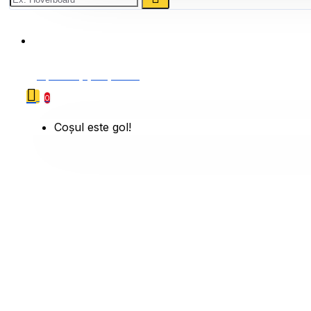
0786 222 888
0 produs(e) - 0,00 Lei
0
Coșul este gol!