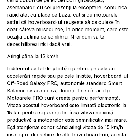
când cobori de pe el. Senzorii giroscopici,
asemănători cu cei prezenți la elicoptere, comunică
rapid atât cu placa de bază, cât și cu motoarele,
astfel că hoverboard-ul reușește să calculeze în
doar câteva milisecunde, în orice moment, care este
poziția optimă de echilibru. N-ai cum să te
dezechilibrezi nici dacă vrei.
Atingi până la 15 km/h
Indiferent ce fel de plimbări preferi: pe cele cu
accelerări rapide sau pe cele liniștite, hoverboard-ul
Off-Road Galaxy PRO, autonomie standard Smart
Balance se adaptează dorinței tale cât ai clipi.
Motoarele PRO sunt create pentru performanță.
Viteza acestui hoverboard este limitată electronic la
15 km pentru siguranța ta, însă viteza maximă
productivă a motoarelor este semnificativ mai mare.
Ești atenționat sonor când atingi viteza de 15 km/h
insa, spre deosebire de alte hoverboard-uri, acesta