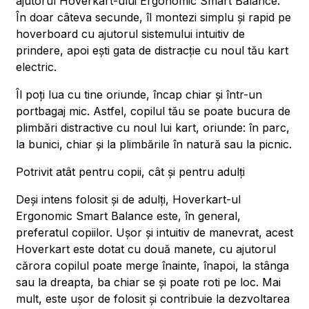
ajutorul Hoverkart-ului Ergonomic Smart Balance.
În doar câteva secunde, îl montezi simplu și rapid pe
hoverboard cu ajutorul sistemului intuitiv de
prindere, apoi ești gata de distracție cu noul tău kart
electric.
Îl poți lua cu tine oriunde, încap chiar și într-un
portbagaj mic. Astfel, copilul tău se poate bucura de
plimbări distractive cu noul lui kart, oriunde: în parc,
la bunici, chiar și la plimbările în natură sau la picnic.
Potrivit atât pentru copii, cât și pentru adulți
Deși intens folosit și de adulți, Hoverkart-ul
Ergonomic Smart Balance este, în general,
preferatul copiilor. Ușor și intuitiv de manevrat, acest
Hoverkart este dotat cu două manete, cu ajutorul
cărora copilul poate merge înainte, înapoi, la stânga
sau la dreapta, ba chiar se și poate roti pe loc. Mai
mult, este ușor de folosit și contribuie la dezvoltarea