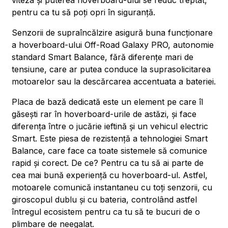
viteza și puterea hoverboard-ului se reduc treptat,
pentru ca tu să poți opri în siguranță.
Senzorii de supraîncălzire asigură buna funcționare
a hoverboard-ului Off-Road Galaxy PRO, autonomie
standard Smart Balance, fără diferențe mari de
tensiune, care ar putea conduce la suprasolicitarea
motoarelor sau la descărcarea accentuata a bateriei.
Placa de bază dedicată este un element pe care îl
găsești rar în hoverboard-urile de astăzi, și face
diferența între o jucărie ieftină și un vehicul electric
Smart. Este piesa de rezistență a tehnologiei Smart
Balance, care face ca toate sistemele să comunice
rapid și corect. De ce? Pentru ca tu să ai parte de
cea mai bună experiență cu hoverboard-ul. Astfel,
motoarele comunică instantaneu cu toți senzorii, cu
giroscopul dublu și cu bateria, controlând astfel
întregul ecosistem pentru ca tu să te bucuri de o
plimbare de neegalat.