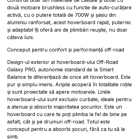
Construit doar din materiale de calitate și dotat cu
două motoare brushless cu functie de auto-curățare
activă, cu o putere totală de 700W și șasiu din
aluminiu ranforsat, acest hoverboard rapid, puternic
și adaptabil îți oferă ani de plimbări reușite, nu doar
câteva luni.
Conceput pentru confort și performanță off-road
Design-ul exterior al hoverboard-ului Off-Road
Galaxy PRO, autonomie standard de la Smart
Balance te diferențiază de orice alt hoverboard. Este
pur și simplu imens. Aripile acoperă în totalitate roțile
și sunt proiectate să apere motoarele. Liniile
hoverboard-ului sunt exclusiv curbate, ideale pentru
a atenua și absorbi majoritatea șocurilor. Este un
hoverboard cu care te poți plimba la fel de bine pe
asfalt, cât și pe drumuri off-road. Totul este
conceput pentru a absorbi șocuri, fără ca tu să le
simți.