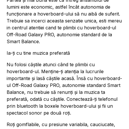
Partea și mai bună este că întreg ansamblul de
lumini este economic, astfel încât autonomia de
funcționare a hoverboard-ului să nu aibă de suferit.
Trebuie sa incerci aceasta senzatie unica, esti mereu
in centrul atentiei cand te plimbi cu hoverboard-ul
Off-Road Galaxy PRO, autonomie standard de la
Smart Balance.
Ia-ți cu tine muzica preferată
Nu folosi căștile atunci când te plimbi cu
hoverboard-ul. Menține-ți atenția la lucrurile
importante și lasă căștile acasă. Însă cu hoverboard-
ul Off-Road Galaxy PRO, autonomie standard Smart
Balance, nu trebuie să renunți și la muzica ta
preferată, odată cu căștile. Conectează-ți telefonul
prin bluetooth la boxele hoverboard-ului și fii un
spectacol sonor pe două roți.
Roți gomflabile, cu presiune variabila, cauciucate,