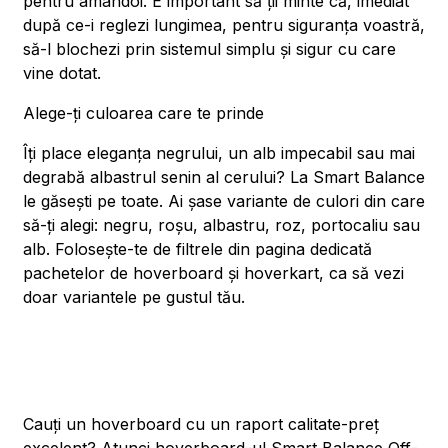
pentru amândoi. E important să ții minte că, imediat
după ce-i reglezi lungimea, pentru siguranța voastră,
să-l blochezi prin sistemul simplu și sigur cu care
vine dotat.
Alege-ți culoarea care te prinde
Îți place eleganța negrului, un alb impecabil sau mai
degrabă albastrul senin al cerului? La Smart Balance
le găsești pe toate. Ai șase variante de culori din care
să-ți alegi: negru, roșu, albastru, roz, portocaliu sau
alb. Folosește-te de filtrele din pagina dedicată
pachetelor de hoverboard și hoverkart, ca să vezi
doar variantele pe gustul tău.
Cauți un hoverboard cu un raport calitate-preț