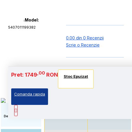
Model:
5407011199382
0.00 din 0 Recenzii
Scrie o Recenzie
Baterie si Autonomie
,00
Pret: 1749
RON
Stoc Epuizat
Stoc Epuizat
Stoc Epuizat
Comanda rapida
Standard: Pret accesibil,
Autonomie extinsa, prin
prin echiparea cu
echiparea cu acumulator
acumulator standard
de capacitate marita
Descriere