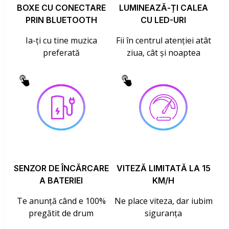
BOXE CU CONECTARE
LUMINEAZĂ-ȚI CALEA
PRIN BLUETOOTH
CU LED-URI
Ia-ți cu tine muzica
Fii în centrul atenției atât
preferată
ziua, cât și noaptea
SENZOR DE ÎNCĂRCARE
VITEZĂ LIMITATĂ LA 15
A BATERIEI
KM/H
Te anunță când e 100%
Ne place viteza, dar iubim
pregătit de drum
siguranța