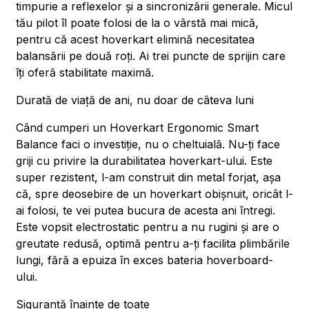
timpurie a reflexelor și a sincronizării generale. Micul
tău pilot îl poate folosi de la o vârstă mai mică,
pentru că acest hoverkart elimină necesitatea
balansării pe două roți. Ai trei puncte de sprijin care
îți oferă stabilitate maximă.
Durată de viață de ani, nu doar de câteva luni
Când cumperi un Hoverkart Ergonomic Smart
Balance faci o investiție, nu o cheltuială. Nu-ți face
griji cu privire la durabilitatea hoverkart-ului. Este
super rezistent, l-am construit din metal forjat, așa
că, spre deosebire de un hoverkart obișnuit, oricât l-
ai folosi, te vei putea bucura de acesta ani întregi.
Este vopsit electrostatic pentru a nu rugini și are o
greutate redusă, optimă pentru a-ți facilita plimbările
lungi, fără a epuiza în exces bateria hoverboard-
ului.
Siguranță înainte de toate