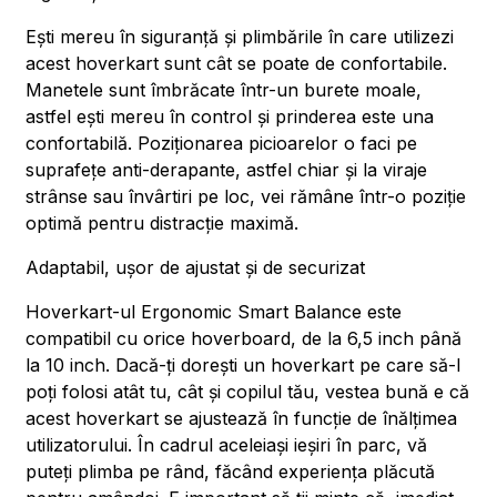
Ești mereu în siguranță și plimbările în care utilizezi
acest hoverkart sunt cât se poate de confortabile.
Manetele sunt îmbrăcate într-un burete moale,
astfel ești mereu în control și prinderea este una
confortabilă. Poziționarea picioarelor o faci pe
suprafețe anti-derapante, astfel chiar și la viraje
strânse sau învârtiri pe loc, vei rămâne într-o poziție
optimă pentru distracție maximă.
Adaptabil, ușor de ajustat și de securizat
Hoverkart-ul Ergonomic Smart Balance este
compatibil cu orice hoverboard, de la 6,5 inch până
la 10 inch. Dacă-ți dorești un hoverkart pe care să-l
poți folosi atât tu, cât și copilul tău, vestea bună e că
acest hoverkart se ajustează în funcție de înălțimea
utilizatorului. În cadrul aceleiași ieșiri în parc, vă
puteți plimba pe rând, făcând experiența plăcută