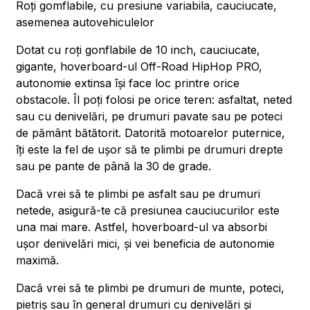
Roți gomflabile, cu presiune variabila, cauciucate,
asemenea autovehiculelor
Dotat cu roți gonflabile de 10 inch, cauciucate,
gigante, hoverboard-ul Off-Road HipHop PRO,
autonomie extinsa își face loc printre orice
obstacole. Îl poți folosi pe orice teren: asfaltat, neted
sau cu denivelări, pe drumuri pavate sau pe poteci
de pământ bătătorit. Datorită motoarelor puternice,
îți este la fel de ușor să te plimbi pe drumuri drepte
sau pe pante de până la 30 de grade.
Dacă vrei să te plimbi pe asfalt sau pe drumuri
netede, asigură-te că presiunea cauciucurilor este
una mai mare. Astfel, hoverboard-ul va absorbi
ușor denivelări mici, și vei beneficia de autonomie
maximă.
Dacă vrei să te plimbi pe drumuri de munte, poteci,
pietriș sau în general drumuri cu denivelări și