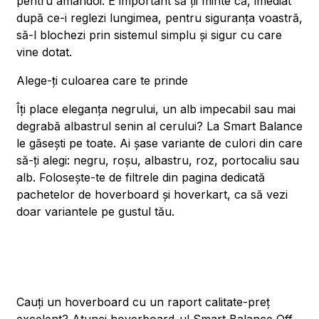
pentru amândoi. E important să ții minte că, imediat
după ce-i reglezi lungimea, pentru siguranța voastră,
să-l blochezi prin sistemul simplu și sigur cu care
vine dotat.
Alege-ți culoarea care te prinde
Îți place eleganța negrului, un alb impecabil sau mai
degrabă albastrul senin al cerului? La Smart Balance
le găsești pe toate. Ai șase variante de culori din care
să-ți alegi: negru, roșu, albastru, roz, portocaliu sau
alb. Folosește-te de filtrele din pagina dedicată
pachetelor de hoverboard și hoverkart, ca să vezi
doar variantele pe gustul tău.
Cauți un hoverboard cu un raport calitate-preț