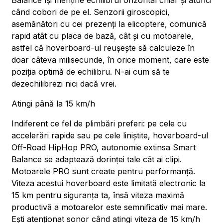
Balance își menține echilibrul orizontal chiar și atunci
când cobori de pe el. Senzorii giroscopici,
asemănători cu cei prezenți la elicoptere, comunică
rapid atât cu placa de bază, cât și cu motoarele,
astfel că hoverboard-ul reușește să calculeze în
doar câteva milisecunde, în orice moment, care este
poziția optimă de echilibru. N-ai cum să te
dezechilibrezi nici dacă vrei.
Atingi până la 15 km/h
Indiferent ce fel de plimbări preferi: pe cele cu
accelerări rapide sau pe cele liniștite, hoverboard-ul
Off-Road HipHop PRO, autonomie extinsa Smart
Balance se adaptează dorinței tale cât ai clipi.
Motoarele PRO sunt create pentru performanță.
Viteza acestui hoverboard este limitată electronic la
15 km pentru siguranța ta, însă viteza maximă
productivă a motoarelor este semnificativ mai mare.
Ești atenționat sonor când atingi viteza de 15 km/h