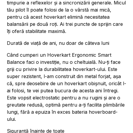
timpurie a reflexelor și a sincronizării generale. Micul
tău pilot îl poate folosi de la o vârstă mai mică,
pentru că acest hoverkart elimină necesitatea
balansării pe două roți. Ai trei puncte de sprijin care
îți oferă stabilitate maximă.
Durată de viață de ani, nu doar de câteva luni
Când cumperi un Hoverkart Ergonomic Smart
Balance faci o investiție, nu o cheltuială. Nu-ți face
griji cu privire la durabilitatea hoverkart-ului. Este
super rezistent, l-am construit din metal forjat, așa
că, spre deosebire de un hoverkart obișnuit, oricât l-
ai folosi, te vei putea bucura de acesta ani întregi.
Este vopsit electrostatic pentru a nu rugini și are o
greutate redusă, optimă pentru a-ți facilita plimbările
lungi, fără a epuiza în exces bateria hoverboard-
ului.
Siguranță înainte de toate