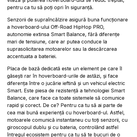
viteza și puterea hoverboard-ului se reduc treptat,
pentru ca tu să poți opri în siguranță.
Senzorii de supraîncălzire asigură buna funcționare
a hoverboard-ului Off-Road HipHop PRO,
autonomie extinsa Smart Balance, fără diferențe
mari de tensiune, care ar putea conduce la
suprasolicitarea motoarelor sau la descărcarea
accentuata a bateriei.
Placa de bază dedicată este un element pe care îl
găsești rar în hoverboard-urile de astăzi, și face
diferența între o jucărie ieftină și un vehicul electric
Smart. Este piesa de rezistență a tehnologiei Smart
Balance, care face ca toate sistemele să comunice
rapid și corect. De ce? Pentru ca tu să ai parte de
cea mai bună experiență cu hoverboard-ul. Astfel,
motoarele comunică instantaneu cu toți senzorii, cu
giroscopul dublu și cu bateria, controlând astfel
întregul ecosistem pentru ca tu să te bucuri de o