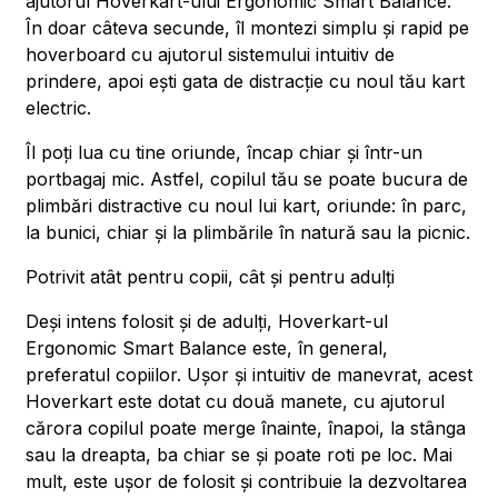
ajutorul Hoverkart-ului Ergonomic Smart Balance.
În doar câteva secunde, îl montezi simplu și rapid pe
hoverboard cu ajutorul sistemului intuitiv de
prindere, apoi ești gata de distracție cu noul tău kart
electric.
Îl poți lua cu tine oriunde, încap chiar și într-un
portbagaj mic. Astfel, copilul tău se poate bucura de
plimbări distractive cu noul lui kart, oriunde: în parc,
la bunici, chiar și la plimbările în natură sau la picnic.
Potrivit atât pentru copii, cât și pentru adulți
Deși intens folosit și de adulți, Hoverkart-ul
Ergonomic Smart Balance este, în general,
preferatul copiilor. Ușor și intuitiv de manevrat, acest
Hoverkart este dotat cu două manete, cu ajutorul
cărora copilul poate merge înainte, înapoi, la stânga
sau la dreapta, ba chiar se și poate roti pe loc. Mai
mult, este ușor de folosit și contribuie la dezvoltarea