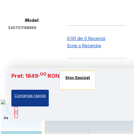
Model:
5407011198866
0.00 din 0 Recenzii
Scrie o Recenzie
Baterie si Autonomie
,00
Pret: 1849
RON
Stoc Epuizat
Stoc Epuizat
Stoc Epuizat
Comanda rapida
Autonomie extinsa, prin
Standard: Pret accesibil,
echiparea cu acumulator
prin echiparea cu
de capacitate marita
acumulator standard
Descriere