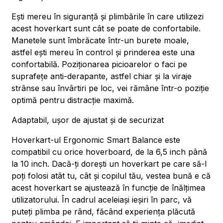
Ești mereu în siguranță și plimbările în care utilizezi
acest hoverkart sunt cât se poate de confortabile.
Manetele sunt îmbrăcate într-un burete moale,
astfel ești mereu în control și prinderea este una
confortabilă. Poziționarea picioarelor o faci pe
suprafețe anti-derapante, astfel chiar și la viraje
strânse sau învârtiri pe loc, vei rămâne într-o poziție
optimă pentru distracție maximă.
Adaptabil, ușor de ajustat și de securizat
Hoverkart-ul Ergonomic Smart Balance este
compatibil cu orice hoverboard, de la 6,5 inch până
la 10 inch. Dacă-ți dorești un hoverkart pe care să-l
poți folosi atât tu, cât și copilul tău, vestea bună e că
acest hoverkart se ajustează în funcție de înălțimea
utilizatorului. În cadrul aceleiași ieșiri în parc, vă
puteți plimba pe rând, făcând experiența plăcută