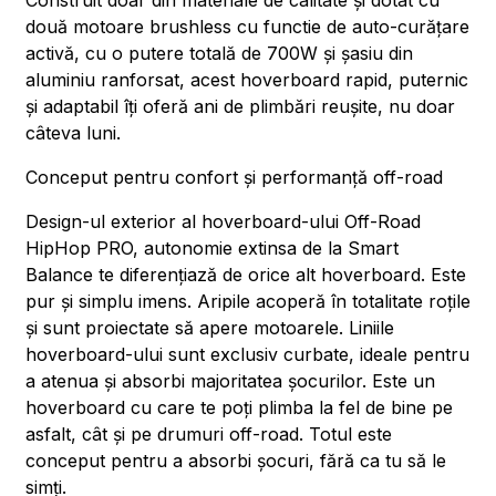
Construit doar din materiale de calitate și dotat cu
două motoare brushless cu functie de auto-curățare
activă, cu o putere totală de 700W și șasiu din
aluminiu ranforsat, acest hoverboard rapid, puternic
și adaptabil îți oferă ani de plimbări reușite, nu doar
câteva luni.
Conceput pentru confort și performanță off-road
Design-ul exterior al hoverboard-ului Off-Road
HipHop PRO, autonomie extinsa de la Smart
Balance te diferențiază de orice alt hoverboard. Este
pur și simplu imens. Aripile acoperă în totalitate roțile
și sunt proiectate să apere motoarele. Liniile
hoverboard-ului sunt exclusiv curbate, ideale pentru
a atenua și absorbi majoritatea șocurilor. Este un
hoverboard cu care te poți plimba la fel de bine pe
asfalt, cât și pe drumuri off-road. Totul este
conceput pentru a absorbi șocuri, fără ca tu să le
simți.