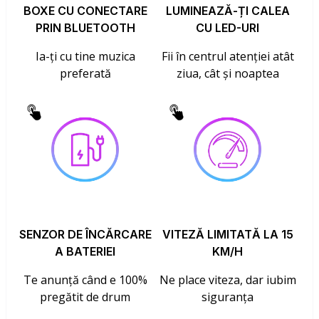
BOXE CU CONECTARE
LUMINEAZĂ-ȚI CALEA
PRIN BLUETOOTH
CU LED-URI
Ia-ți cu tine muzica
Fii în centrul atenției atât
preferată
ziua, cât și noaptea
SENZOR DE ÎNCĂRCARE
VITEZĂ LIMITATĂ LA 15
A BATERIEI
KM/H
Te anunță când e 100%
Ne place viteza, dar iubim
pregătit de drum
siguranța