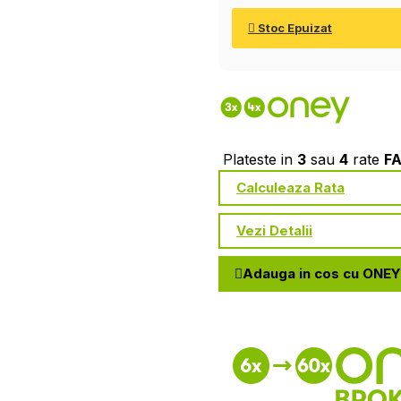
Stoc Epuizat
Plateste in
3
sau
4
rate
F
Calculeaza Rata
Vezi Detalii
Adauga in cos cu ONEY