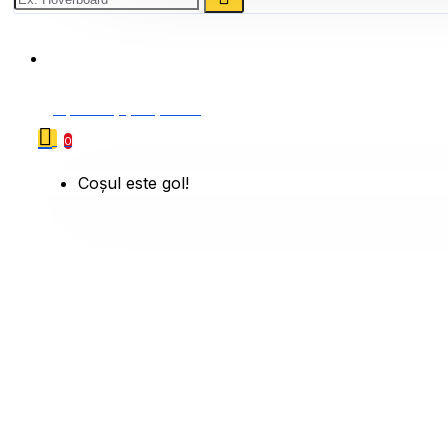
0786 222 888
0 produs(e) - 0,00 Lei
0
Coșul este gol!