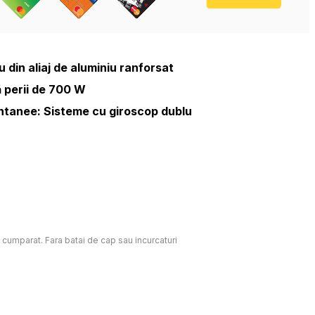
din aliaj de aluminiu ranforsat
 perii de 700 W
ntanee: Sisteme cu giroscop dublu
c cumparat. Fara batai de cap sau incurcaturi