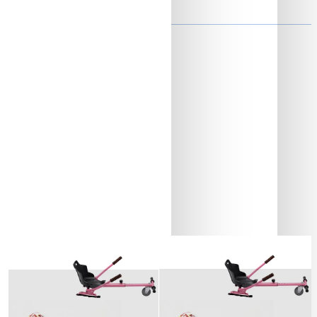
ON
Baterie si Autonomie
Stoc Epuizat
Stoc Epuizat