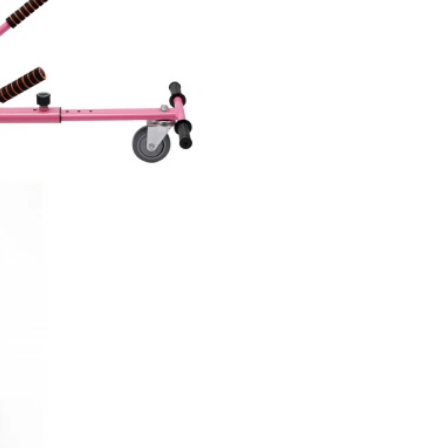
,00
Pret: 1749
R
Stoc Epuizat
Comanda rapida