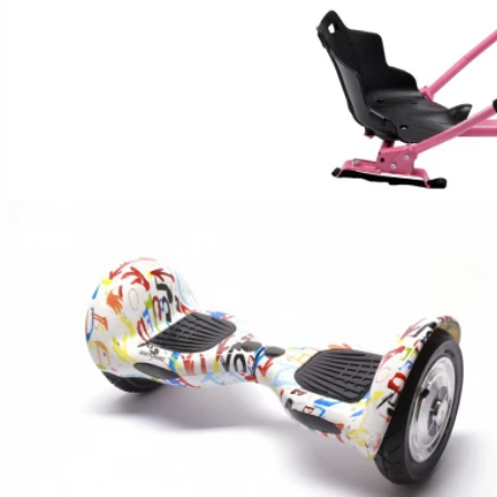
Hoverboard Kart
SCUTERE ELECTRICE
Moped/Harley Electric
Scutere Horwin
Motociclete Gowow
Motociclete Sur-Ron
ACCESORII
Accesorii de siguranta
Huse si Ghiozdane
Incarcatoare
Baterii