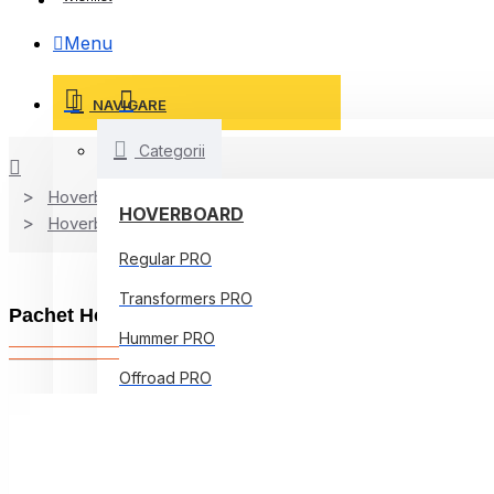
Menu
NAVIGARE
Categorii
Hoverboard
HOVERBOARD
Hoverboard Kart
Regular PRO
Transformers PRO
Pachet Hoverboard 10 inch cu Scaun Standard, Off
Hummer PRO
Offroad PRO
Regular Core
Jetson Prism