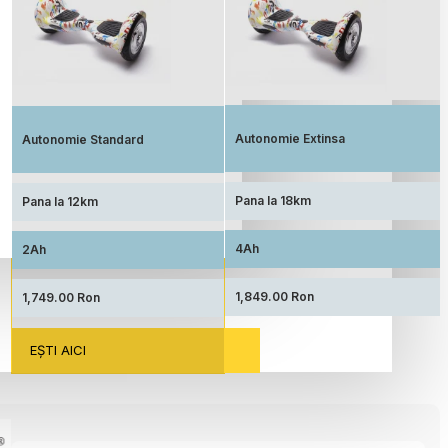
Autonomie extinsa, prin echiparea cu
Standard: Pret accesibil, prin echiparea
acumulator de capacitate marita
cu acumulator standard
Autonomie Extinsa
Autonomie Standard
Pana la 18km
Pana la 12km
4Ah
2Ah
1,849.00 Ron
1,749.00 Ron
EŞTI AICI