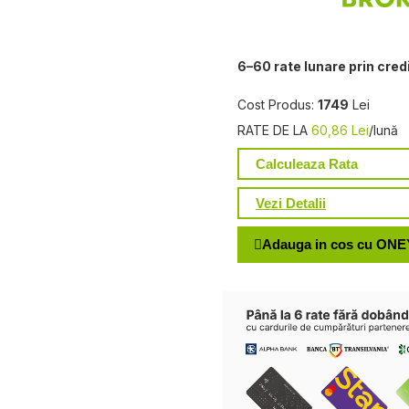
6–60 rate lunare prin cred
Cost Produs:
1749
Lei
RATE DE LA
60,86 Lei
/lună
Calculeaza Rata
Vezi Detalii
Adauga in cos cu ONE