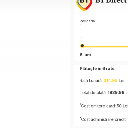
Perioada
6 luni
Plătește în
6
rate
Rată Lunară:
314.99
Lei
Total de plată:
1939.96
L
*
Cost emitere card: 50 Le
*
Cost administrare credit: 