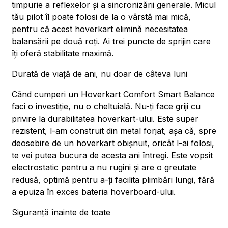
timpurie a reflexelor și a sincronizării generale. Micul
tău pilot îl poate folosi de la o vârstă mai mică,
pentru că acest hoverkart elimină necesitatea
balansării pe două roți. Ai trei puncte de sprijin care
îți oferă stabilitate maximă.
Durată de viață de ani, nu doar de câteva luni
Când cumperi un Hoverkart Comfort Smart Balance
faci o investiție, nu o cheltuială. Nu-ți face griji cu
privire la durabilitatea hoverkart-ului. Este super
rezistent, l-am construit din metal forjat, așa că, spre
deosebire de un hoverkart obișnuit, oricât l-ai folosi,
te vei putea bucura de acesta ani întregi. Este vopsit
electrostatic pentru a nu rugini și are o greutate
redusă, optimă pentru a-ți facilita plimbări lungi, fără
a epuiza în exces bateria hoverboard-ului.
Siguranță înainte de toate