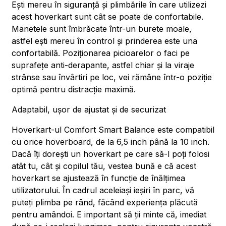
Ești mereu în siguranță și plimbările în care utilizezi
acest hoverkart sunt cât se poate de confortabile.
Manetele sunt îmbrăcate într-un burete moale,
astfel ești mereu în control și prinderea este una
confortabilă. Poziționarea picioarelor o faci pe
suprafețe anti-derapante, astfel chiar și la viraje
strânse sau învârtiri pe loc, vei rămâne într-o poziție
optimă pentru distracție maximă.
Adaptabil, ușor de ajustat și de securizat
Hoverkart-ul Comfort Smart Balance este compatibil
cu orice hoverboard, de la 6,5 inch până la 10 inch.
Dacă îți dorești un hoverkart pe care să-l poți folosi
atât tu, cât și copilul tău, vestea bună e că acest
hoverkart se ajustează în funcție de înălțimea
utilizatorului. În cadrul aceleiași ieșiri în parc, vă
puteți plimba pe rând, făcând experiența plăcută
pentru amândoi. E important să ții minte că, imediat