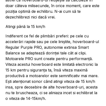
astfel că hoverboard-ul reușește să calculeze în
doar câteva milisecunde, în orice moment, care este
poziția optimă de echilibru. N-ai cum să te
dezechilibrezi nici dacă vrei.
Atingi până la 15 km/h
Indiferent ce fel de plimbări preferi: pe cele cu
accelerări rapide sau pe cele liniștite, hoverboard-ul
Regular Purple PRO, autonomie extinsa Smart
Balance se adaptează dorinței tale cât ai clipi.
Motoarele PRO sunt create pentru performanță.
Viteza acestui hoverboard este limitată electronic la
15 km pentru siguranța ta, însă viteza maximă
productivă a motoarelor este semnificativ mai mare.
Ești atenționat sonor când atingi viteza de 15 km/h
insa, spre deosebire de alte hoverboard-uri, acesta
nu te bruscheaza, ci se aliniaza incet si echilibrat la
o viteza de 14-15km/h.