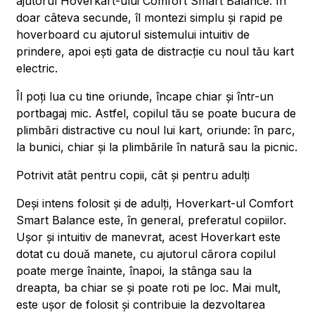
ajutorul Hoverkart-ului Comfort Smart Balance. În
doar câteva secunde, îl montezi simplu și rapid pe
hoverboard cu ajutorul sistemului intuitiv de
prindere, apoi ești gata de distracție cu noul tău kart
electric.
Îl poți lua cu tine oriunde, încape chiar și într-un
portbagaj mic. Astfel, copilul tău se poate bucura de
plimbări distractive cu noul lui kart, oriunde: în parc,
la bunici, chiar și la plimbările în natură sau la picnic.
Potrivit atât pentru copii, cât și pentru adulți
Deși intens folosit și de adulți, Hoverkart-ul Comfort
Smart Balance este, în general, preferatul copiilor.
Ușor și intuitiv de manevrat, acest Hoverkart este
dotat cu două manete, cu ajutorul cărora copilul
poate merge înainte, înapoi, la stânga sau la
dreapta, ba chiar se și poate roti pe loc. Mai mult,
este ușor de folosit și contribuie la dezvoltarea