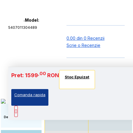
Model:
5407011304489
0.00 din 0 Recenzii
Scrie o Recenzie
Baterie si Autonomie
,00
Pret: 1599
RON
Stoc Epuizat
Stoc Epuizat
Stoc Epuizat
Comanda rapida
Autonomie extinsa, prin
Autonomie Standard: Pret
echiparea cu acumulator
accesibil, prin echiparea
de capacitate marita
cu acumulator standard
Descriere