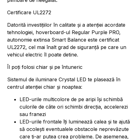
plimbare de neegalat.
Certificare UL2272
Datorită investițiilor în calitate și a atenției acordate
tehnologiei, hoverboard-ul Regular Purple PRO,
autonomie extinsa Smart Balance este certificat
UL2272, cel mai înalt grad de siguranță pe care un
vehicul electric îl poate detine.
Îl poți folosi chiar și pe întuneric
Sistemul de iluminare Crystal LED te plasează în
centrul atenției chiar și noaptea:
LED-urile multicolore de pe aripi își schimbă
culorile de câte ori schimbi direcția, accelerezi
sau franezi
LED-urile frontale îți luminează calea și te ajută
să ocolești eventualele obstacole neprevăzute
care ți-ar putea crea probleme. De asemenea,