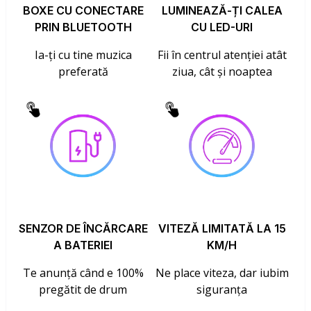
BOXE CU CONECTARE
LUMINEAZĂ-ȚI CALEA
PRIN BLUETOOTH
CU LED-URI
Ia-ți cu tine muzica
Fii în centrul atenției atât
preferată
ziua, cât și noaptea
SENZOR DE ÎNCĂRCARE
VITEZĂ LIMITATĂ LA 15
A BATERIEI
KM/H
Te anunță când e 100%
Ne place viteza, dar iubim
pregătit de drum
siguranța