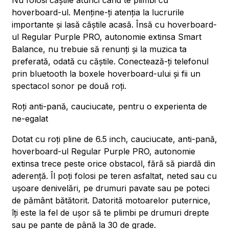
Nu folosi căștile atunci când te plimbi cu
hoverboard-ul. Menține-ți atenția la lucrurile
importante și lasă căștile acasă. Însă cu hoverboard-
ul Regular Purple PRO, autonomie extinsa Smart
Balance, nu trebuie să renunți și la muzica ta
preferată, odată cu căștile. Conectează-ți telefonul
prin bluetooth la boxele hoverboard-ului și fii un
spectacol sonor pe două roți.
Roți anti-pană, cauciucate, pentru o experienta de
ne-egalat
Dotat cu roți pline de 6.5 inch, cauciucate, anti-pană,
hoverboard-ul Regular Purple PRO, autonomie
extinsa trece peste orice obstacol, fără să piardă din
aderență. Îl poți folosi pe teren asfaltat, neted sau cu
ușoare denivelări, pe drumuri pavate sau pe poteci
de pământ bătătorit. Datorită motoarelor puternice,
îți este la fel de ușor să te plimbi pe drumuri drepte
sau pe pante de până la 30 de grade.