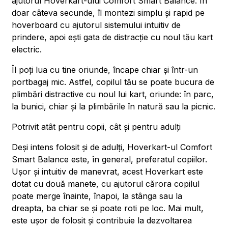
ajutorul Hoverkart-ului Comfort Smart Balance. În
doar câteva secunde, îl montezi simplu și rapid pe
hoverboard cu ajutorul sistemului intuitiv de
prindere, apoi ești gata de distracție cu noul tău kart
electric.
Îl poți lua cu tine oriunde, încape chiar și într-un
portbagaj mic. Astfel, copilul tău se poate bucura de
plimbări distractive cu noul lui kart, oriunde: în parc,
la bunici, chiar și la plimbările în natură sau la picnic.
Potrivit atât pentru copii, cât și pentru adulți
Deși intens folosit și de adulți, Hoverkart-ul Comfort
Smart Balance este, în general, preferatul copiilor.
Ușor și intuitiv de manevrat, acest Hoverkart este
dotat cu două manete, cu ajutorul cărora copilul
poate merge înainte, înapoi, la stânga sau la
dreapta, ba chiar se și poate roti pe loc. Mai mult,
este ușor de folosit și contribuie la dezvoltarea