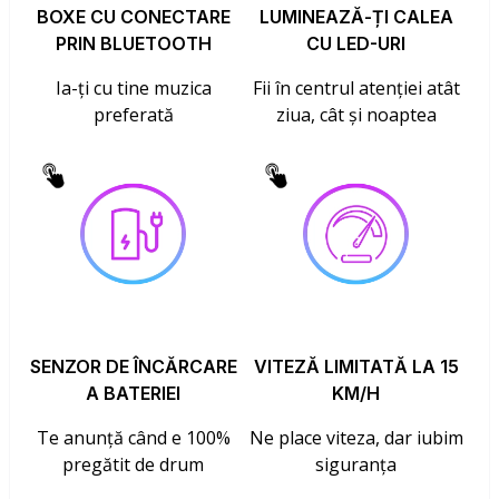
BOXE CU CONECTARE
LUMINEAZĂ-ȚI CALEA
PRIN BLUETOOTH
CU LED-URI
Ia-ți cu tine muzica
Fii în centrul atenției atât
preferată
ziua, cât și noaptea
SENZOR DE ÎNCĂRCARE
VITEZĂ LIMITATĂ LA 15
A BATERIEI
KM/H
Te anunță când e 100%
Ne place viteza, dar iubim
pregătit de drum
siguranța