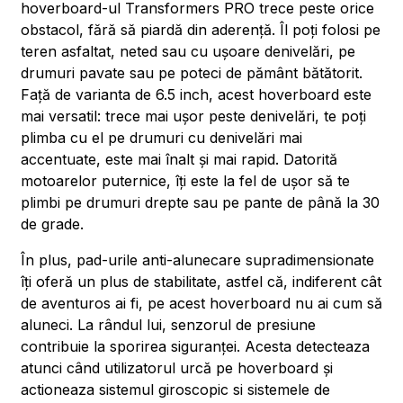
hoverboard-ul Transformers PRO trece peste orice
obstacol, fără să piardă din aderență. Îl poți folosi pe
teren asfaltat, neted sau cu ușoare denivelări, pe
drumuri pavate sau pe poteci de pământ bătătorit.
Față de varianta de 6.5 inch, acest hoverboard este
mai versatil: trece mai ușor peste denivelări, te poți
plimba cu el pe drumuri cu denivelări mai
accentuate, este mai înalt și mai rapid. Datorită
motoarelor puternice, îți este la fel de ușor să te
plimbi pe drumuri drepte sau pe pante de până la 30
de grade.
În plus, pad-urile anti-alunecare supradimensionate
îți oferă un plus de stabilitate, astfel că, indiferent cât
de aventuros ai fi, pe acest hoverboard nu ai cum să
aluneci. La rândul lui, senzorul de presiune
contribuie la sporirea siguranței. Acesta detecteaza
atunci când utilizatorul urcă pe hoverboard și
actioneaza sistemul giroscopic si sistemele de