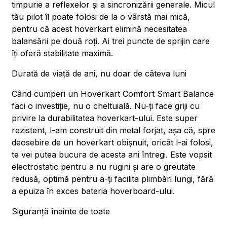
timpurie a reflexelor și a sincronizării generale. Micul
tău pilot îl poate folosi de la o vârstă mai mică,
pentru că acest hoverkart elimină necesitatea
balansării pe două roți. Ai trei puncte de sprijin care
îți oferă stabilitate maximă.
Durată de viață de ani, nu doar de câteva luni
Când cumperi un Hoverkart Comfort Smart Balance
faci o investiție, nu o cheltuială. Nu-ți face griji cu
privire la durabilitatea hoverkart-ului. Este super
rezistent, l-am construit din metal forjat, așa că, spre
deosebire de un hoverkart obișnuit, oricât l-ai folosi,
te vei putea bucura de acesta ani întregi. Este vopsit
electrostatic pentru a nu rugini și are o greutate
redusă, optimă pentru a-ți facilita plimbări lungi, fără
a epuiza în exces bateria hoverboard-ului.
Siguranță înainte de toate