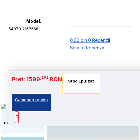
Model:
5407012167656
0.00 din 0 Recenzii
Scrie o Recenzie
Baterie si Autonomie
,00
Pret: 1599
RON
Stoc Epuizat
Stoc Epuizat
Stoc Epuizat
Comanda rapida
Standard: Pret accesibil,
Autonomie extinsa, prin
prin echiparea cu
echiparea cu acumulator
acumulator standard
de capacitate marita
Descriere