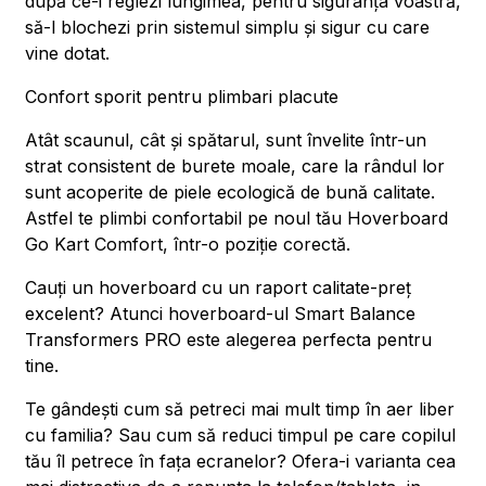
după ce-i reglezi lungimea, pentru siguranța voastră,
să-l blochezi prin sistemul simplu și sigur cu care
vine dotat.
Confort sporit pentru plimbari placute
Atât scaunul, cât și spătarul, sunt învelite într-un
strat consistent de burete moale, care la rândul lor
sunt acoperite de piele ecologică de bună calitate.
Astfel te plimbi confortabil pe noul tău Hoverboard
Go Kart Comfort, într-o poziție corectă.
Cauți un hoverboard cu un raport calitate-preț
excelent? Atunci hoverboard-ul Smart Balance
Transformers PRO este alegerea perfecta pentru
tine.
Te gândești cum să petreci mai mult timp în aer liber
cu familia? Sau cum să reduci timpul pe care copilul
tău îl petrece în fața ecranelor? Ofera-i varianta cea