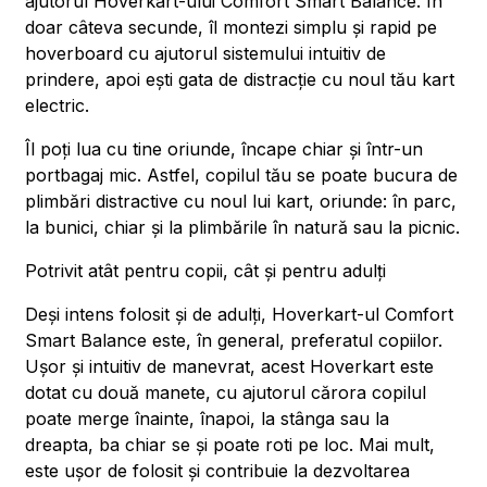
ajutorul Hoverkart-ului Comfort Smart Balance. În
doar câteva secunde, îl montezi simplu și rapid pe
hoverboard cu ajutorul sistemului intuitiv de
prindere, apoi ești gata de distracție cu noul tău kart
electric.
Îl poți lua cu tine oriunde, încape chiar și într-un
portbagaj mic. Astfel, copilul tău se poate bucura de
plimbări distractive cu noul lui kart, oriunde: în parc,
la bunici, chiar și la plimbările în natură sau la picnic.
Potrivit atât pentru copii, cât și pentru adulți
Deși intens folosit și de adulți, Hoverkart-ul Comfort
Smart Balance este, în general, preferatul copiilor.
Ușor și intuitiv de manevrat, acest Hoverkart este
dotat cu două manete, cu ajutorul cărora copilul
poate merge înainte, înapoi, la stânga sau la
dreapta, ba chiar se și poate roti pe loc. Mai mult,
este ușor de folosit și contribuie la dezvoltarea