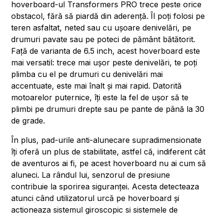
hoverboard-ul Transformers PRO trece peste orice
obstacol, fără să piardă din aderență. Îl poți folosi pe
teren asfaltat, neted sau cu ușoare denivelări, pe
drumuri pavate sau pe poteci de pământ bătătorit.
Față de varianta de 6.5 inch, acest hoverboard este
mai versatil: trece mai ușor peste denivelări, te poți
plimba cu el pe drumuri cu denivelări mai
accentuate, este mai înalt și mai rapid. Datorită
motoarelor puternice, îți este la fel de ușor să te
plimbi pe drumuri drepte sau pe pante de până la 30
de grade.
În plus, pad-urile anti-alunecare supradimensionate
îți oferă un plus de stabilitate, astfel că, indiferent cât
de aventuros ai fi, pe acest hoverboard nu ai cum să
aluneci. La rândul lui, senzorul de presiune
contribuie la sporirea siguranței. Acesta detecteaza
atunci când utilizatorul urcă pe hoverboard și
actioneaza sistemul giroscopic si sistemele de