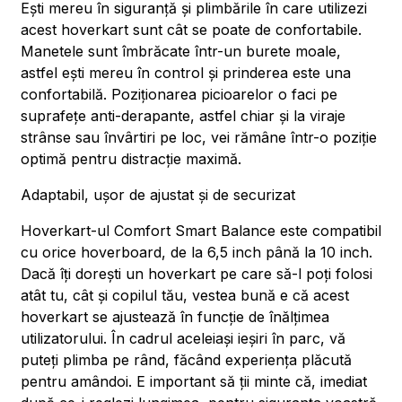
Ești mereu în siguranță și plimbările în care utilizezi
acest hoverkart sunt cât se poate de confortabile.
Manetele sunt îmbrăcate într-un burete moale,
astfel ești mereu în control și prinderea este una
confortabilă. Poziționarea picioarelor o faci pe
suprafețe anti-derapante, astfel chiar și la viraje
strânse sau învârtiri pe loc, vei rămâne într-o poziție
optimă pentru distracție maximă.
Adaptabil, ușor de ajustat și de securizat
Hoverkart-ul Comfort Smart Balance este compatibil
cu orice hoverboard, de la 6,5 inch până la 10 inch.
Dacă îți dorești un hoverkart pe care să-l poți folosi
atât tu, cât și copilul tău, vestea bună e că acest
hoverkart se ajustează în funcție de înălțimea
utilizatorului. În cadrul aceleiași ieșiri în parc, vă
puteți plimba pe rând, făcând experiența plăcută
pentru amândoi. E important să ții minte că, imediat