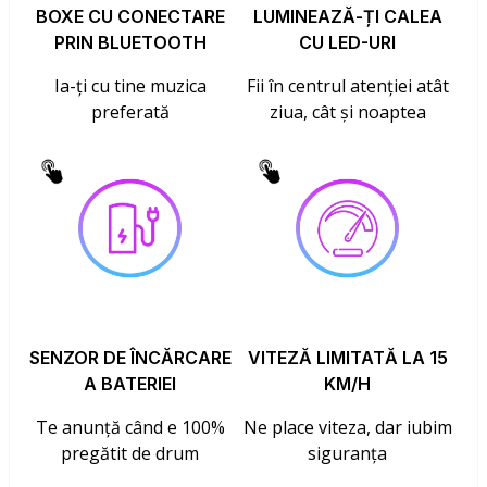
BOXE CU CONECTARE
LUMINEAZĂ-ȚI CALEA
PRIN BLUETOOTH
CU LED-URI
Ia-ți cu tine muzica
Fii în centrul atenției atât
preferată
ziua, cât și noaptea
SENZOR DE ÎNCĂRCARE
VITEZĂ LIMITATĂ LA 15
A BATERIEI
KM/H
Te anunță când e 100%
Ne place viteza, dar iubim
pregătit de drum
siguranța