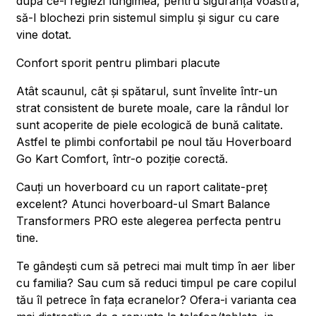
după ce-i reglezi lungimea, pentru siguranța voastră,
să-l blochezi prin sistemul simplu și sigur cu care
vine dotat.
Confort sporit pentru plimbari placute
Atât scaunul, cât și spătarul, sunt învelite într-un
strat consistent de burete moale, care la rândul lor
sunt acoperite de piele ecologică de bună calitate.
Astfel te plimbi confortabil pe noul tău Hoverboard
Go Kart Comfort, într-o poziție corectă.
Cauți un hoverboard cu un raport calitate-preț
excelent? Atunci hoverboard-ul Smart Balance
Transformers PRO este alegerea perfecta pentru
tine.
Te gândești cum să petreci mai mult timp în aer liber
cu familia? Sau cum să reduci timpul pe care copilul
tău îl petrece în fața ecranelor? Ofera-i varianta cea