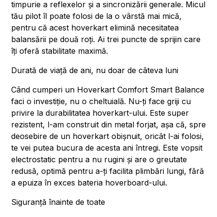
timpurie a reflexelor și a sincronizării generale. Micul
tău pilot îl poate folosi de la o vârstă mai mică,
pentru că acest hoverkart elimină necesitatea
balansării pe două roți. Ai trei puncte de sprijin care
îți oferă stabilitate maximă.
Durată de viață de ani, nu doar de câteva luni
Când cumperi un Hoverkart Comfort Smart Balance
faci o investiție, nu o cheltuială. Nu-ți face griji cu
privire la durabilitatea hoverkart-ului. Este super
rezistent, l-am construit din metal forjat, așa că, spre
deosebire de un hoverkart obișnuit, oricât l-ai folosi,
te vei putea bucura de acesta ani întregi. Este vopsit
electrostatic pentru a nu rugini și are o greutate
redusă, optimă pentru a-ți facilita plimbări lungi, fără
a epuiza în exces bateria hoverboard-ului.
Siguranță înainte de toate