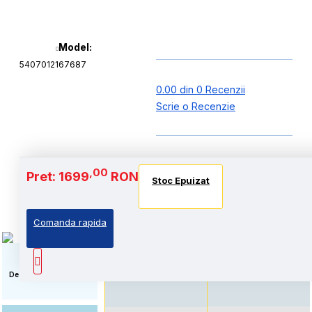
Model:
5407012167687
0.00 din 0 Recenzii
Scrie o Recenzie
Baterie si Autonomie
,00
Pret: 1699
RON
Stoc Epuizat
Stoc Epuizat
Stoc Epuizat
Comanda rapida
Autonomie extinsa, prin
Standard: Pret accesibil,
echiparea cu acumulator
prin echiparea cu
de capacitate marita
acumulator standard
Descriere