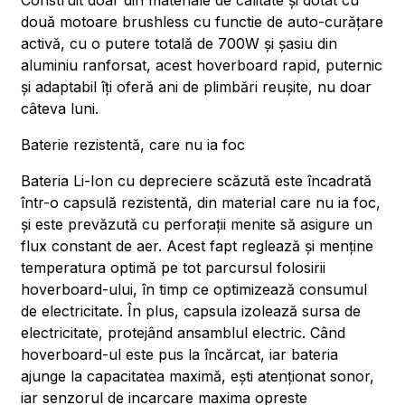
Construit doar din materiale de calitate și dotat cu
două motoare brushless cu functie de auto-curățare
activă, cu o putere totală de 700W și șasiu din
aluminiu ranforsat, acest hoverboard rapid, puternic
și adaptabil îți oferă ani de plimbări reușite, nu doar
câteva luni.
Baterie rezistentă, care nu ia foc
Bateria Li-Ion cu depreciere scăzută este încadrată
într-o capsulă rezistentă, din material care nu ia foc,
și este prevăzută cu perforații menite să asigure un
flux constant de aer. Acest fapt reglează și menține
temperatura optimă pe tot parcursul folosirii
hoverboard-ului, în timp ce optimizează consumul
de electricitate. În plus, capsula izolează sursa de
electricitate, protejând ansamblul electric. Când
hoverboard-ul este pus la încărcat, iar bateria
ajunge la capacitatea maximă, ești atenționat sonor,
iar senzorul de incarcare maxima opreste