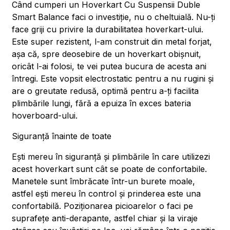
Când cumperi un Hoverkart Cu Suspensii Duble
Smart Balance faci o investiție, nu o cheltuială. Nu-ți
face griji cu privire la durabilitatea hoverkart-ului.
Este super rezistent, l-am construit din metal forjat,
așa că, spre deosebire de un hoverkart obișnuit,
oricât l-ai folosi, te vei putea bucura de acesta ani
întregi. Este vopsit electrostatic pentru a nu rugini și
are o greutate redusă, optimă pentru a-ți facilita
plimbările lungi, fără a epuiza în exces bateria
hoverboard-ului.
Siguranță înainte de toate
Ești mereu în siguranță și plimbările în care utilizezi
acest hoverkart sunt cât se poate de confortabile.
Manetele sunt îmbrăcate într-un burete moale,
astfel ești mereu în control și prinderea este una
confortabilă. Poziționarea picioarelor o faci pe
suprafețe anti-derapante, astfel chiar și la viraje