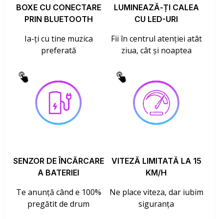
BOXE CU CONECTARE
LUMINEAZĂ-ȚI CALEA
PRIN BLUETOOTH
CU LED-URI
Ia-ți cu tine muzica
Fii în centrul atenției atât
preferată
ziua, cât și noaptea
SENZOR DE ÎNCĂRCARE
VITEZĂ LIMITATĂ LA 15
A BATERIEI
KM/H
Te anunță când e 100%
Ne place viteza, dar iubim
pregătit de drum
siguranța