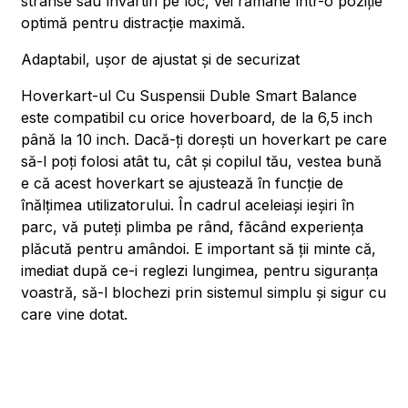
strânse sau învârtiri pe loc, vei rămâne într-o poziție
optimă pentru distracție maximă.
Adaptabil, ușor de ajustat și de securizat
Hoverkart-ul Cu Suspensii Duble Smart Balance
este compatibil cu orice hoverboard, de la 6,5 inch
până la 10 inch. Dacă-ți dorești un hoverkart pe care
să-l poți folosi atât tu, cât și copilul tău, vestea bună
e că acest hoverkart se ajustează în funcție de
înălțimea utilizatorului. În cadrul aceleiași ieșiri în
parc, vă puteți plimba pe rând, făcând experiența
plăcută pentru amândoi. E important să ții minte că,
imediat după ce-i reglezi lungimea, pentru siguranța
voastră, să-l blochezi prin sistemul simplu și sigur cu
care vine dotat.