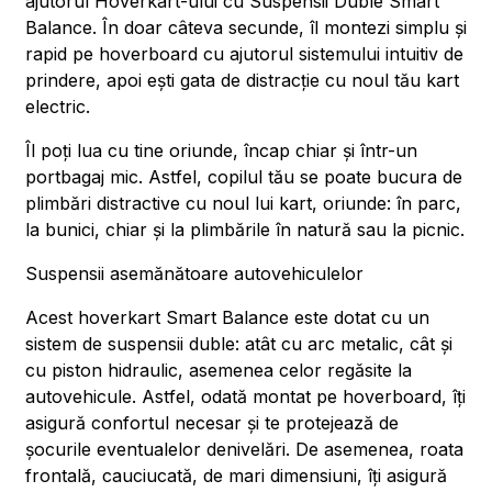
ajutorul Hoverkart-ului cu Suspensii Duble Smart
Balance. În doar câteva secunde, îl montezi simplu și
rapid pe hoverboard cu ajutorul sistemului intuitiv de
prindere, apoi ești gata de distracție cu noul tău kart
electric.
Îl poți lua cu tine oriunde, încap chiar și într-un
portbagaj mic. Astfel, copilul tău se poate bucura de
plimbări distractive cu noul lui kart, oriunde: în parc,
la bunici, chiar și la plimbările în natură sau la picnic.
Suspensii asemănătoare autovehiculelor
Acest hoverkart Smart Balance este dotat cu un
sistem de suspensii duble: atât cu arc metalic, cât și
cu piston hidraulic, asemenea celor regăsite la
autovehicule. Astfel, odată montat pe hoverboard, îți
asigură confortul necesar și te protejează de
șocurile eventualelor denivelări. De asemenea, roata
frontală, cauciucată, de mari dimensiuni, îți asigură