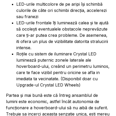
LED-urile multicolore de pe aripi își schimbă
culorile de câte ori schimbi direcția, accelerezi
sau franezi
LED-urile frontale îți luminează calea și te ajută
să ocolești eventualele obstacole neprevăzute
care ți-ar putea crea probleme. De asemenea,
iti ofera un plus de vizibilitate datorita stralucirii
intense.
Roțile cu sistem de iluminare Crystal LED
luminează puternic zonele laterale ale
hoverboard-ului, creând un perimetru luminos,
care te face vizibil pentru oricine se afla in
imediata ta vecinatate. (Disponibil doar cu
Upgrade-ul Crystal LED Wheels)
Partea și mai bună este că întreg ansamblul de
lumini este economic, astfel încât autonomia de
funcționare a hoverboard-ului să nu aibă de suferit.
Trebuie sa incerci aceasta senzatie unica, esti mereu