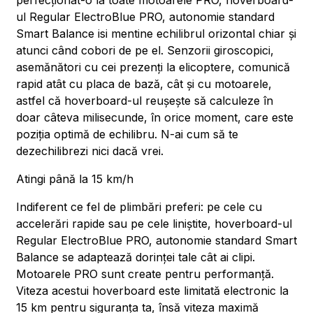
perfecționat-o la toate motoarele PRO, hoverboard-
ul Regular ElectroBlue PRO, autonomie standard
Smart Balance isi mentine echilibrul orizontal chiar și
atunci când cobori de pe el. Senzorii giroscopici,
asemănători cu cei prezenți la elicoptere, comunică
rapid atât cu placa de bază, cât și cu motoarele,
astfel că hoverboard-ul reușește să calculeze în
doar câteva milisecunde, în orice moment, care este
poziția optimă de echilibru. N-ai cum să te
dezechilibrezi nici dacă vrei.
Atingi până la 15 km/h
Indiferent ce fel de plimbări preferi: pe cele cu
accelerări rapide sau pe cele liniștite, hoverboard-ul
Regular ElectroBlue PRO, autonomie standard Smart
Balance se adaptează dorinței tale cât ai clipi.
Motoarele PRO sunt create pentru performanță.
Viteza acestui hoverboard este limitată electronic la
15 km pentru siguranța ta, însă viteza maximă