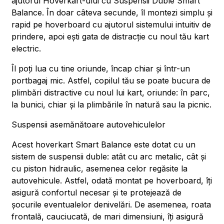
ajutorul Hoverkart-ului cu Suspensii Duble Smart
Balance. În doar câteva secunde, îl montezi simplu și
rapid pe hoverboard cu ajutorul sistemului intuitiv de
prindere, apoi ești gata de distracție cu noul tău kart
electric.
Îl poți lua cu tine oriunde, încap chiar și într-un
portbagaj mic. Astfel, copilul tău se poate bucura de
plimbări distractive cu noul lui kart, oriunde: în parc,
la bunici, chiar și la plimbările în natură sau la picnic.
Suspensii asemănătoare autovehiculelor
Acest hoverkart Smart Balance este dotat cu un
sistem de suspensii duble: atât cu arc metalic, cât și
cu piston hidraulic, asemenea celor regăsite la
autovehicule. Astfel, odată montat pe hoverboard, îți
asigură confortul necesar și te protejează de
șocurile eventualelor denivelări. De asemenea, roata
frontală, cauciucată, de mari dimensiuni, îți asigură