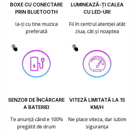
BOXE CU CONECTARE
LUMINEAZĂ-ȚI CALEA
PRIN BLUETOOTH
CU LED-URI
Ia-ți cu tine muzica
Fii în centrul atenției atât
preferată
ziua, cât și noaptea
SENZOR DE ÎNCĂRCARE
VITEZĂ LIMITATĂ LA 15
A BATERIEI
KM/H
Te anunță când e 100%
Ne place viteza, dar iubim
pregătit de drum
siguranța