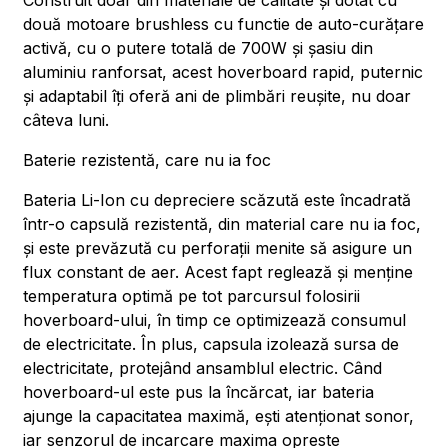
Construit doar din materiale de calitate și dotat cu
două motoare brushless cu functie de auto-curățare
activă, cu o putere totală de 700W și șasiu din
aluminiu ranforsat, acest hoverboard rapid, puternic
și adaptabil îți oferă ani de plimbări reușite, nu doar
câteva luni.
Baterie rezistentă, care nu ia foc
Bateria Li-Ion cu depreciere scăzută este încadrată
într-o capsulă rezistentă, din material care nu ia foc,
și este prevăzută cu perforații menite să asigure un
flux constant de aer. Acest fapt reglează și menține
temperatura optimă pe tot parcursul folosirii
hoverboard-ului, în timp ce optimizează consumul
de electricitate. În plus, capsula izolează sursa de
electricitate, protejând ansamblul electric. Când
hoverboard-ul este pus la încărcat, iar bateria
ajunge la capacitatea maximă, ești atenționat sonor,
iar senzorul de incarcare maxima opreste