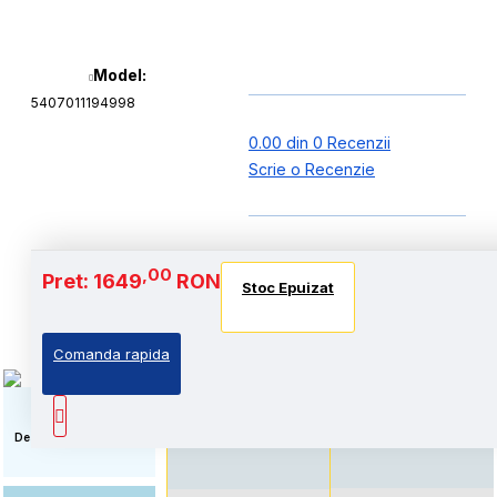
Model:
5407011194998
0.00 din 0 Recenzii
Scrie o Recenzie
Baterie si Autonomie
,00
Pret: 1649
RON
Stoc Epuizat
Stoc Epuizat
Stoc Epuizat
Comanda rapida
Autonomie extinsa, prin
Standard: Pret accesibil,
echiparea cu acumulator
prin echiparea cu
de capacitate marita
acumulator standard
Descriere