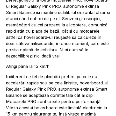
perfecționat-o la toate motoarele PRO, hoverboard-
ul Regular Galaxy Pink PRO, autonomie extinsa
Smart Balance isi mentine echilibrul orizontal chiar și
atunci când cobori de pe el. Senzorii giroscopici,
asemănători cu cei prezenți la elicoptere, comunică
rapid atât cu placa de bază, cât și cu motoarele,
astfel că hoverboard-ul reușește să calculeze în
doar câteva milisecunde, în orice moment, care este
poziția optimă de echilibru. N-ai cum să te
dezechilibrezi nici dacă vrei.
Atingi până la 15 km/h
Indiferent ce fel de plimbări preferi: pe cele cu
accelerări rapide sau pe cele liniștite, hoverboard-ul
Regular Galaxy Pink PRO, autonomie extinsa Smart
Balance se adaptează dorinței tale cât ai clipi.
Motoarele PRO sunt create pentru performanță.
Viteza acestui hoverboard este limitată electronic la
15 km pentru siguranța ta, însă viteza maximă