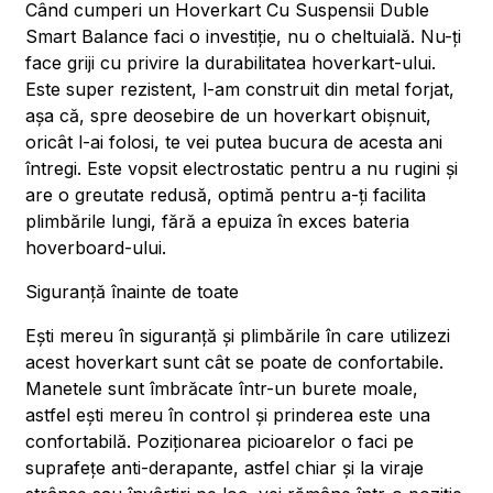
Când cumperi un Hoverkart Cu Suspensii Duble
Smart Balance faci o investiție, nu o cheltuială. Nu-ți
face griji cu privire la durabilitatea hoverkart-ului.
Este super rezistent, l-am construit din metal forjat,
așa că, spre deosebire de un hoverkart obișnuit,
oricât l-ai folosi, te vei putea bucura de acesta ani
întregi. Este vopsit electrostatic pentru a nu rugini și
are o greutate redusă, optimă pentru a-ți facilita
plimbările lungi, fără a epuiza în exces bateria
hoverboard-ului.
Siguranță înainte de toate
Ești mereu în siguranță și plimbările în care utilizezi
acest hoverkart sunt cât se poate de confortabile.
Manetele sunt îmbrăcate într-un burete moale,
astfel ești mereu în control și prinderea este una
confortabilă. Poziționarea picioarelor o faci pe
suprafețe anti-derapante, astfel chiar și la viraje