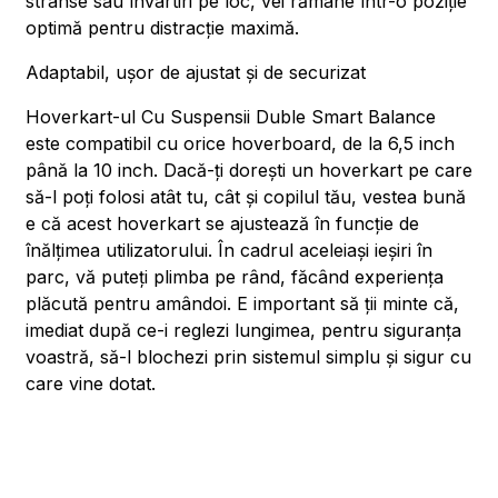
strânse sau învârtiri pe loc, vei rămâne într-o poziție
optimă pentru distracție maximă.
Adaptabil, ușor de ajustat și de securizat
Hoverkart-ul Cu Suspensii Duble Smart Balance
este compatibil cu orice hoverboard, de la 6,5 inch
până la 10 inch. Dacă-ți dorești un hoverkart pe care
să-l poți folosi atât tu, cât și copilul tău, vestea bună
e că acest hoverkart se ajustează în funcție de
înălțimea utilizatorului. În cadrul aceleiași ieșiri în
parc, vă puteți plimba pe rând, făcând experiența
plăcută pentru amândoi. E important să ții minte că,
imediat după ce-i reglezi lungimea, pentru siguranța
voastră, să-l blochezi prin sistemul simplu și sigur cu
care vine dotat.