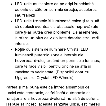
LED-urile multicolore de pe aripi își schimbă
culorile de câte ori schimbi direcția, accelerezi
sau franezi
LED-urile frontale îți luminează calea și te ajută
să ocolești eventualele obstacole neprevăzute
care ți-ar putea crea probleme. De asemenea,
iti ofera un plus de vizibilitate datorita stralucirii
intense.
Roțile cu sistem de iluminare Crystal LED
luminează puternic zonele laterale ale
hoverboard-ului, creând un perimetru luminos,
care te face vizibil pentru oricine se afla in
imediata ta vecinatate. (Disponibil doar cu
Upgrade-ul Crystal LED Wheels)
Partea și mai bună este că întreg ansamblul de
lumini este economic, astfel încât autonomia de
funcționare a hoverboard-ului să nu aibă de suferit.
Trebuie sa incerci aceasta senzatie unica, esti mereu